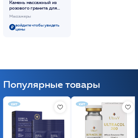
Камень массажный из
розового гранита для
массажа Emeraude
Массажеры
/PHYTOCEAN*
войдите чтобы увидеть
цены
Популярные товары
хит
хит