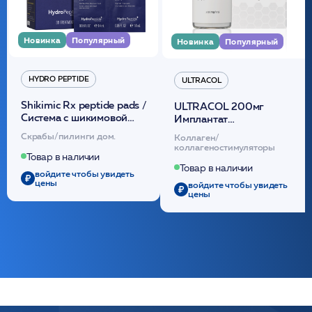
Новинка
Популярный
Новинка
Популярный
HYDRO PEPTIDE
ULTRACOL
Shikimic Rx peptide pads /
ULTRACOL 200мг
Cистема с шикимовой
Имплантат
кислотой обновляющая
внутридермальный,
Скрабы/пилинги дом.
Коллаген/
(30шт) /HP
стерильный на основе
коллагеностимуляторы
полидиоксанона
Товар в наличии
/ULTRACOL
Товар в наличии
войдите чтобы увидеть
цены
войдите чтобы увидеть
цены