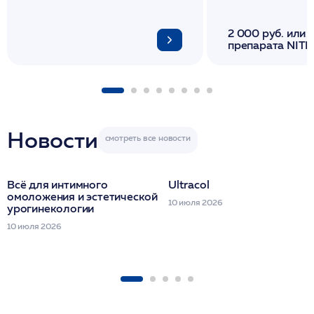
2 000 руб. или 
препарата NITH
флакона/ LINE
1 фл/ COLLOST о
FACETEM 1 шпр
ULTRACOL 1 фл
Miraline в день
семинара
Новости
Всё для интимного
Ultracol
омоложения и эстетической
10 июля 2026
урогинекологии
10 июля 2026