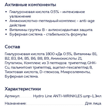
Активные компоненты
Гиалуроновая кислота 0.5%
- интенсивное
увлажнение
Аминокислотно-пептидный комплекс
- anti-age
действие
Витамины группы B
- антиоксидантная защита
Буферная система
- стабильность формулы
Состав
Гиалуроновая кислота 1800 кДа 0.5%, Витамины В1,
В2, В3, В4, В5, В6, В8, В9, Аминокислоты 21,
Глутатион, Комплекс из 3 пептидов: трипептид GHK-
Cu, пальмитоил трипептид, ацетил-гексапептид 8,
Тиоктовая кислота, D-глюкоза, Микроэлементы,
Буферная система.
Характеристики
Артикул:
Hydro Line ANTI-WRINKLES шпр-1,3мл
Назначение:
Для лица