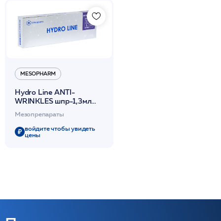
MESOPHARM
Hydro Line ANTI-
WRINKLES шпр-1,3мл
Пептидный комплекс
Мезопрепараты
омолаживающий
/Mesopharm*
войдите чтобы увидеть
цены