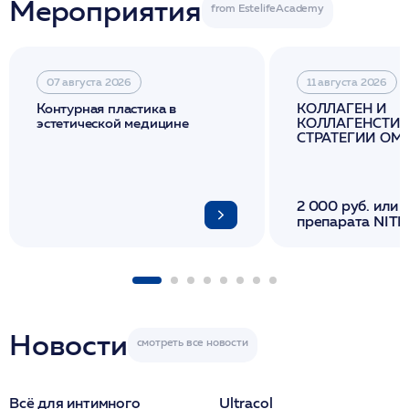
Мероприятия
07 августа 2026
11 августа 2026
Контурная пластика в
КОЛЛАГЕН И
эстетической медицине
КОЛЛАГЕНСТИМ
СТРАТЕГИИ О
И ЛИФТИНГА К
2 000 руб. или 
препарата NITH
флакона/ LINE
1 фл/ COLLOST о
FACETEM 1 шпр
ULTRACOL 1 фл
Miraline в день
семинара
Новости
Всё для интимного
Ultracol