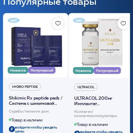
Популярные товары
хит
хит
Новинка
Популярный
Новинка
Популярный
HYDRO PEPTIDE
ULTRACOL
Shikimic Rx peptide pads /
ULTRACOL 200мг
Cистема с шикимовой
Имплантат
кислотой обновляющая
внутридермальный,
Скрабы/пилинги дом.
Коллаген/
(30шт) /HP
стерильный на основе
коллагеностимуляторы
полидиоксанона
Товар в наличии
/ULTRACOL
Товар в наличии
войдите чтобы увидеть
цены
войдите чтобы увидеть