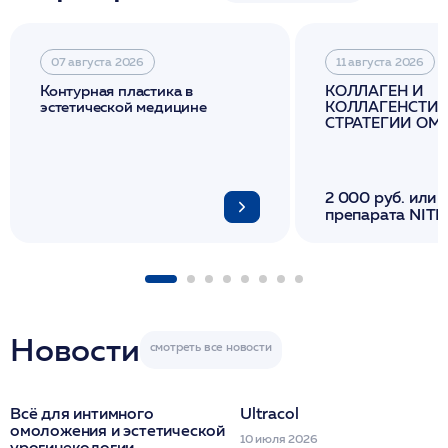
07 августа 2026
11 августа 2026
Контурная пластика в
КОЛЛАГЕН И
эстетической медицине
КОЛЛАГЕНСТИМ
СТРАТЕГИИ О
И ЛИФТИНГА К
2 000 руб. или 
препарата NITH
флакона/ LINE
1 фл/ COLLOST о
FACETEM 1 шпр
ULTRACOL 1 фл
Miraline в день
семинара
Новости
Всё для интимного
Ultracol
омоложения и эстетической
10 июля 2026
урогинекологии