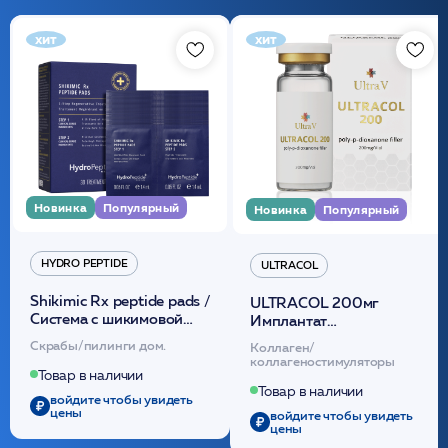
хит
хит
Новинка
Популярный
Новинка
Популярный
HYDRO PEPTIDE
ULTRACOL
Shikimic Rx peptide pads /
ULTRACOL 200мг
Cистема с шикимовой
Имплантат
кислотой обновляющая
внутридермальный,
Скрабы/пилинги дом.
Коллаген/
(30шт) /HP
стерильный на основе
коллагеностимуляторы
полидиоксанона
Товар в наличии
/ULTRACOL
Товар в наличии
войдите чтобы увидеть
цены
войдите чтобы увидеть
цены