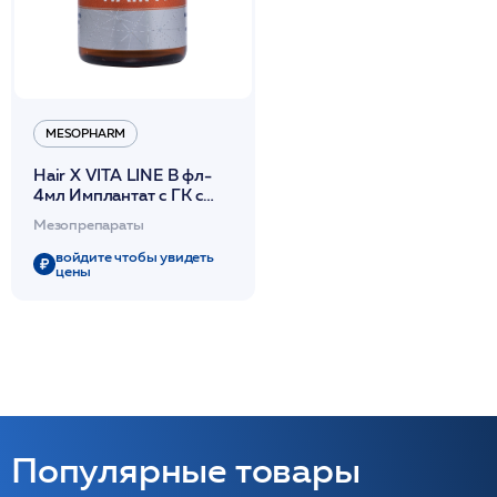
MESOPHARM
Hair X VITA LINE B фл-
4мл Имплантат с ГК с
витамин.комплесом от
Мезопрепараты
выпадения волос
/Mesopharm*
войдите чтобы увидеть
цены
Популярные товары