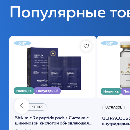
Популярные то
хит
хит
Новинка
Популярный
Новинка
Поп
HYDRO PEPTIDE
ULTRACOL
Shikimic Rx peptide pads / Cистема с
ULTRACOL 2
шикимовой кислотой обновляющая
внутридерма
(30шт) /HP
основе поли