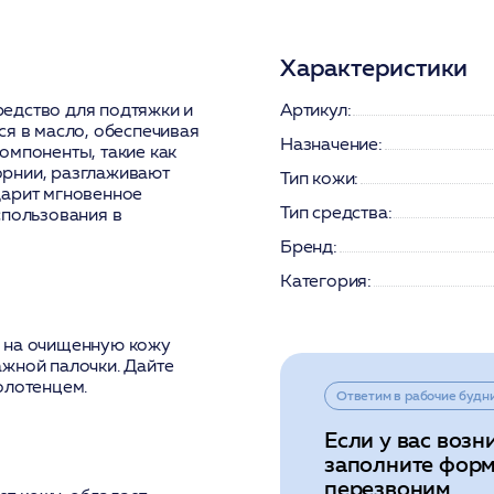
Характеристики
едство для подтяжки и
Артикул:
ся в масло, обеспечивая
Назначение:
омпоненты, такие как
орнии, разглаживают
Тип кожи:
дарит мгновенное
Тип средства:
спользования в
Бренд:
Категория:
а на очищенную кожу
жной палочки. Дайте
олотенцем.
Ответим в рабочие будн
Если у вас возн
заполните форм
перезвоним