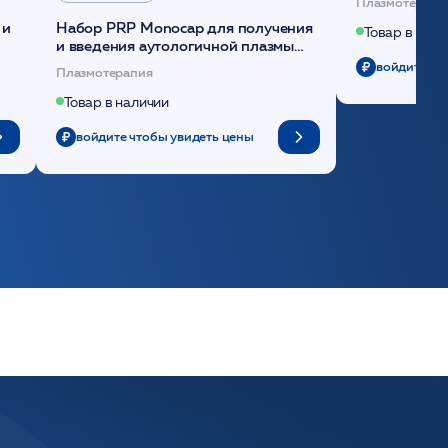
Плазмотерапи
 и
Набор PRP Monocap для получения
Товар в нали
и введения аутологичной плазмы
(саше 1шт)/Medical Case
войдите чт
Плазмотерапия
Товар в наличии
войдите чтобы увидеть цены