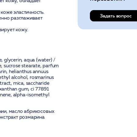
ет кожу, обладает
 коже эластичность.
Задать вопрос
енно разглаживает
зирует кожу.
, glycerin, aqua (water) /
e, sucrose stearate, parfum
marin, helianthus annuus
ethyl alcohol, rosmarinus
xtract, mica, saccharide
 xanthan gum, ci 77891
imonene, alpha-isomethyl
нии, масло абрикосовых
экстракт розмарина