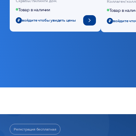
Скрабы/пилинги дом.
Коллаген/колл
Товар в наличии
Товар в нали
войдите чтобы увидеть цены
войдите что
Регистрация бесплатная