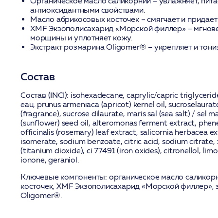
Органическое масло саликорнии
– увлажняет, пита
антиоксидантными свойствами.
Масло абрикосовых косточек
– смягчает и придает
XMF Экзополисахарид «Морской филлер»
– мгнов
морщины и уплотняет кожу.
Экстракт розмарина Oligomer®
– укрепляет и тони
Состав
Состав (INCI):
isohexadecane, caprylic/capric triglyceride
eau, prunus armeniaca (apricot) kernel oil, sucroselaurat
(fragrance), sucrose dilaurate, maris sal (sea salt) / sel 
(sunflower) seed oil, alteromonas ferment extract, phen
officinalis (rosemary) leaf extract, salicornia herbacea e
isomerate, sodium benzoate, citric acid, sodium citrate,
(titanium dioxide), ci 77491 (iron oxides), citronellol, l
ionone, geraniol.
Ключевые компоненты:
органическое масло саликор
косточек, XMF Экзополисахарид «Морской филлер», 
Oligomer®.