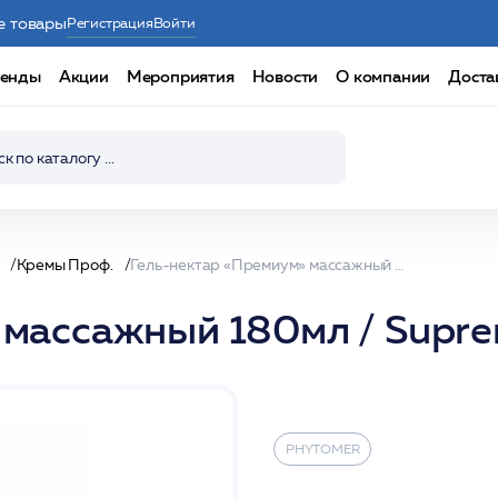
е товары
Регистрация
Войти
енды
Акции
Мероприятия
Новости
О компании
Доста
Кремы Проф.
Гель-нектар «Премиум» массажный 180мл / Supreme XMF/ PHYTOMER*
» массажный 180мл / Sup
PHYTOMER