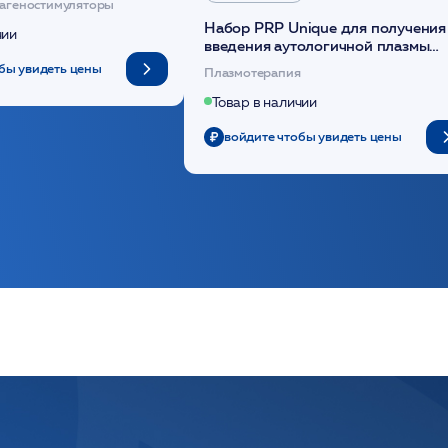
агеностимуляторы
Набор PRP Unique для получения
чии
введения аутологичной плазмы
(саше 1шт)/Medical Case
бы увидеть цены
Плазмотерапия
Товар в наличии
войдите чтобы увидеть цены