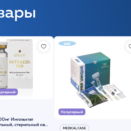
вары
хит
улярный
Популярный
00мг Имплантат
льный, стерильный на
MEDICAL CASE
диоксанона /ULTRACOL