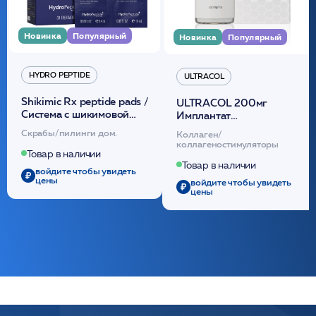
Новинка
Популярный
Новинка
Популярный
HYDRO PEPTIDE
ULTRACOL
Shikimic Rx peptide pads /
ULTRACOL 200мг
Cистема с шикимовой
Имплантат
кислотой обновляющая
внутридермальный,
Скрабы/пилинги дом.
Коллаген/
(30шт) /HP
стерильный на основе
коллагеностимуляторы
полидиоксанона
Товар в наличии
/ULTRACOL
Товар в наличии
войдите чтобы увидеть
цены
войдите чтобы увидеть
цены