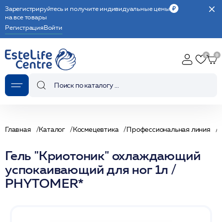
Зарегистрируйтесь и получите индивидуальные цены
на все товары
Регистрация
Войти
Главная
Каталог
Космецевтика
Профессиональная линия
С
Гель "Криотоник" охлаждающий
успокаивающий для ног 1л /
PHYTOMER*