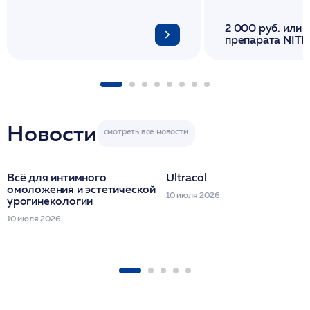
2 000 руб. или 
препарата NITH
флакона/ LINE
1 фл/ COLLOST о
FACETEM 1 шпр
ULTRACOL 1 фл
Miraline в день
семинара
Новости
Всё для интимного
Ultracol
омоложения и эстетической
10 июля 2026
урогинекологии
10 июля 2026