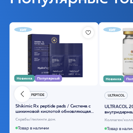
хит
хит
Новинка
Популярный
Новинка
Поп
HYDRO PEPTIDE
ULTRACOL
Shikimic Rx peptide pads / Cистема с
ULTRACOL 2
шикимовой кислотой обновляющая
внутридерма
(30шт) /HP
основе поли
Скрабы/пилинги дом.
Коллаген/колл
Товар в наличии
Товар в нали