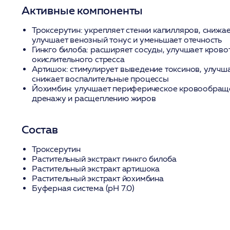
Активные компоненты
Троксерутин:
укрепляет стенки капилляров, снижае
улучшает венозный тонус и уменьшает отечность
Гинкго билоба:
расширяет сосуды, улучшает кровот
окислительного стресса
Артишок:
стимулирует выведение токсинов, улучш
снижает воспалительные процессы
Йохимбин:
улучшает периферическое кровообраще
дренажу и расщеплению жиров
Состав
Троксерутин
Растительный экстракт гинкго билоба
Растительный экстракт артишока
Растительный экстракт йохимбина
Буферная система (pH 7.0)