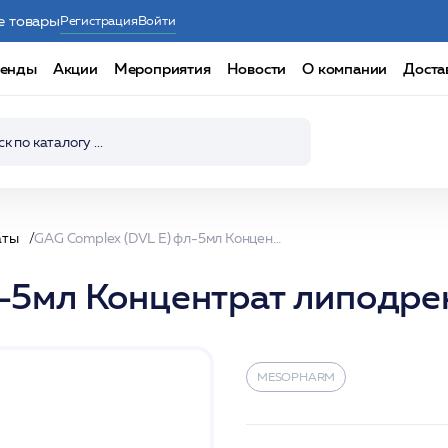
е товары
Регистрация
Войти
енды
Акции
Мероприятия
Новости
О компании
Доста
аты
GAG Complex (DVL Е) фл-5мл Концентрат липодреннажный /Mesopharm*
л-5мл Концентрат липодр
MESOPHARM