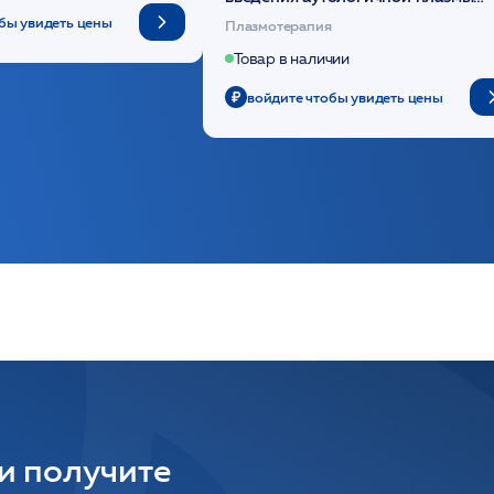
(саше 1шт)/Medical Case
бы увидеть цены
Плазмотерапия
Товар в наличии
войдите чтобы увидеть цены
 и получите