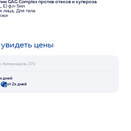
пии GAG Complex против отеков и купероза
L Е) фл-5мл
я лица, Для тела
кожи
 увидеть цены
л. Коммунаров, 270
2х дней
и
от 2х дней