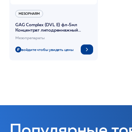
MESOPHARM
GAG Complex (DVL Е) фл-5мл
Концентрат липодреннажный
/Mesopharm*
Мезопрепараты
войдите чтобы увидеть цены
Популярные то