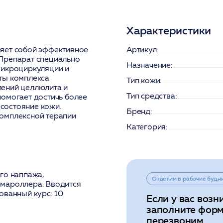
Характеристики
яет собой эффективное
Артикул:
Препарат специально
Назначение:
микроциркуляции и
ты комплекса
Тип кожи:
лений целлюлита и
Тип средства:
помогает достичь более
 состояние кожи.
Бренд:
комплексной терапии
Категория:
го наппажа,
Ответим в рабочие будн
рмароллера. Вводится
ованный курс: 10
Если у вас возн
заполните форм
перезвоним