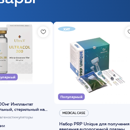
хит
улярный
Популярный
00мг Имплантат
льный, стерильный на
MEDICAL CASE
диоксанона /ULTRACOL
агеностимуляторы
Набор PRP Unique для получения
чии
введения аутологичной плазмы