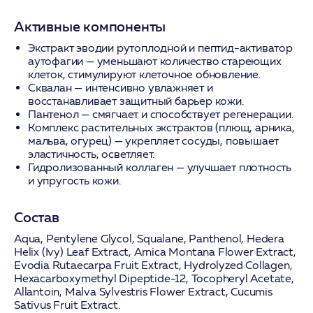
Активные компоненты
Экстракт эводии рутоплодной
и
пептид-активатор
аутофагии
— уменьшают количество стареющих
клеток, стимулируют клеточное обновление.
Сквалан
— интенсивно увлажняет и
восстанавливает защитный барьер кожи.
Пантенол
— смягчает и способствует регенерации.
Комплекс растительных экстрактов (плющ, арника,
мальва, огурец)
— укрепляет сосуды, повышает
эластичность, осветляет.
Гидролизованный коллаген
— улучшает плотность
и упругость кожи.
Состав
Aqua, Pentylene Glycol, Squalane, Panthenol, Hedera
Helix (Ivy) Leaf Extract, Arnica Montana Flower Extract,
Evodia Rutaecarpa Fruit Extract, Hydrolyzed Collagen,
Hexacarboxymethyl Dipeptide-12, Tocopheryl Acetate,
Allantoin, Malva Sylvestris Flower Extract, Cucumis
Sativus Fruit Extract.