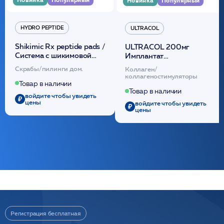
Новинка
Популярный
HYDRO PEPTIDE
ULTRACOL
Shikimic Rx peptide pads /
ULTRACOL 200мг
Cистема с шикимовой
Имплантат
кислотой обновляющая
внутридермальный,
Скрабы/пилинги дом.
Коллаген/
(30шт) /HP
стерильный на основе
коллагеностимуляторы
полидиоксанона
Товар в наличии
/ULTRACOL
Товар в наличии
войдите чтобы увидеть
цены
войдите чтобы увидеть
цены
Регистрация бесплатная