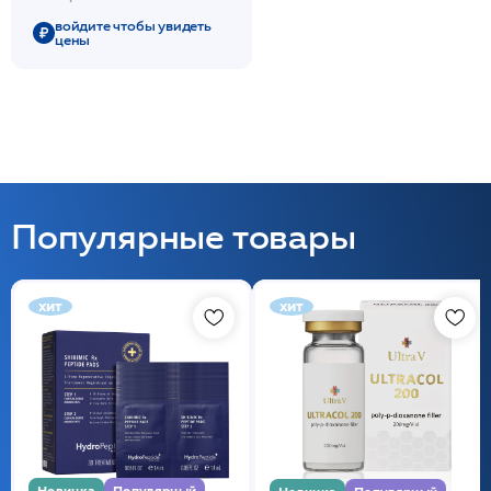
/MESOPHARM
войдите чтобы увидеть
цены
Популярные товары
хит
хит
Новинка
Популярный