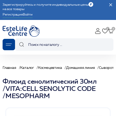
Зарегистрируйтесь и получите индивидуальные цены
на все товары
Регистрация
Войти
Главная
Каталог
Космецевтика
Домашняя линия
Сыворотк
Флюид сенолитический 30мл
/VITA:CELL SENOLYTIC CODE
/MESOPHARM