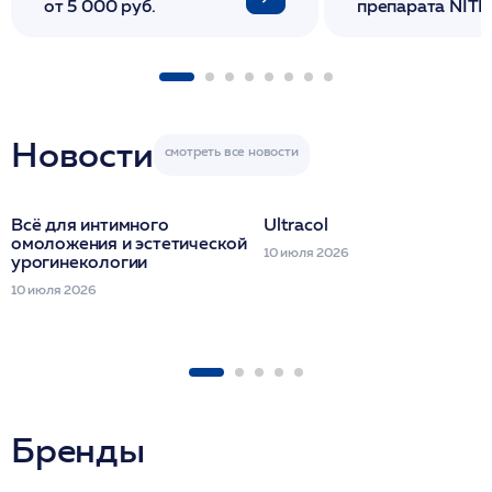
от 5 000 руб.
препарата NITH
флакона/ LINE
1 фл/ COLLOST о
FACETEM 1 шпр
ULTRACOL 1 фл
Miraline в день
семинара
Новости
Всё для интимного
Ultracol
омоложения и эстетической
10 июля 2026
урогинекологии
10 июля 2026
Бренды