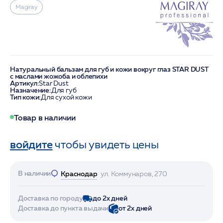
Magiray
Натуральный бальзам для губ и кожи вокруг глаз STAR DUST
с маслами жожоба и облепихи
Артикул:
Star Dust
Назначение:
Для губ
Тип кожи:
Для сухой кожи
Товар в наличии
войдите
чтобы увидеть цены
В наличии
Краснодар
ул. Коммунаров, 270
Доставка по городу
до 2х дней
Доставка до пункта выдачи
от 2х дней