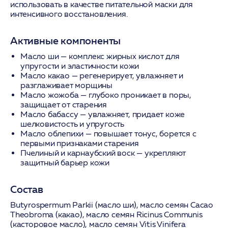
использовать в качестве питательной маски для
интенсивного восстановления.
Активные компоненты
Масло ши
— комплекс жирных кислот для
упругости и эластичности кожи
Масло какао
— регенерирует, увлажняет и
разглаживает морщины
Масло жожоба
— глубоко проникает в поры,
защищает от старения
Масло бабассу
— увлажняет, придает коже
шелковистость и упругость
Масло облепихи
— повышает тонус, борется с
первыми признаками старения
Пчелиный и карнаубский воск
— укрепляют
защитный барьер кожи
Состав
Butyrospermum Parkii (масло ши), масло семян Cacao
Theobroma (какао), масло семян Ricinus Communis
(касторовое масло), масло семян Vitis Vinifera