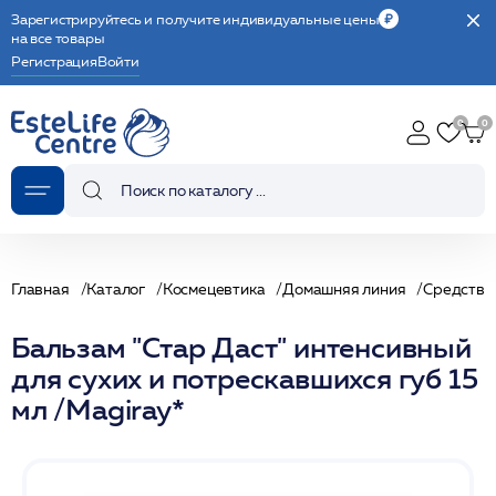
Зарегистрируйтесь и получите индивидуальные цены
на все товары
Регистрация
Войти
Главная
Каталог
Космецевтика
Домашняя линия
Средства 
Бальзам "Стар Даст" интенсивный
для сухих и потрескавшихся губ 15
мл /Magiray*