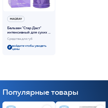
MAGIRAY
Бальзам "Стар Даст"
интенсивный для сухих и
потрескавшихся губ 15 мл
Средства для губ
/Magiray*
войдите чтобы увидеть
цены
Популярные товары
хит
хит