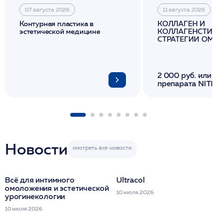
07 августа 2026
11 августа 2026
Контурная пластика в
КОЛЛАГЕН И
эстетической медицине
КОЛЛАГЕНСТИМ
СТРАТЕГИИ О
И ЛИФТИНГА К
2 000 руб. или 
препарата NITH
флакона/ LINE
1 фл/ COLLOST о
FACETEM 1 шпр
ULTRACOL 1 фл
Miraline в день
семинара
Новости
Всё для интимного
Ultracol
омоложения и эстетической
10 июля 2026
урогинекологии
10 июля 2026