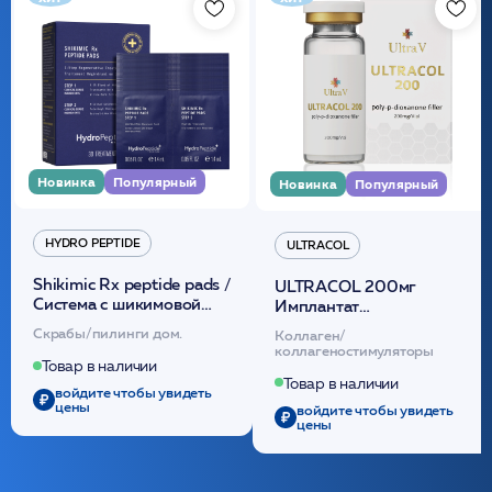
Новинка
Популярный
Новинка
Популярный
HYDRO PEPTIDE
ULTRACOL
Shikimic Rx peptide pads /
ULTRACOL 200мг
Cистема с шикимовой
Имплантат
кислотой обновляющая
внутридермальный,
Скрабы/пилинги дом.
Коллаген/
(30шт) /HP
стерильный на основе
коллагеностимуляторы
полидиоксанона
Товар в наличии
/ULTRACOL
Товар в наличии
войдите чтобы увидеть
цены
войдите чтобы увидеть
цены