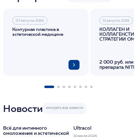
07 августа 2026
11 августа 2026
Контурная пластика в
КОЛЛАГЕН И
эстетической медицине
КОЛЛАГЕНСТИМ
СТРАТЕГИИ О
И ЛИФТИНГА К
2 000 руб. или 
препарата NITH
флакона/ LINE
1 фл/ COLLOST о
FACETEM 1 шпр
ULTRACOL 1 фл
Miraline в день
семинара
Новости
Всё для интимного
Ultracol
омоложения и эстетической
10 июля 2026