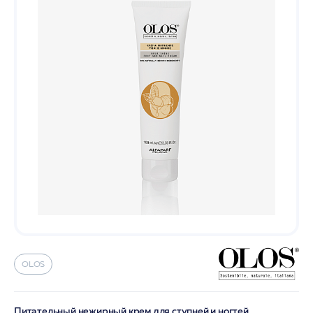
OLOS
Питательный нежирный крем для ступней и ногтей