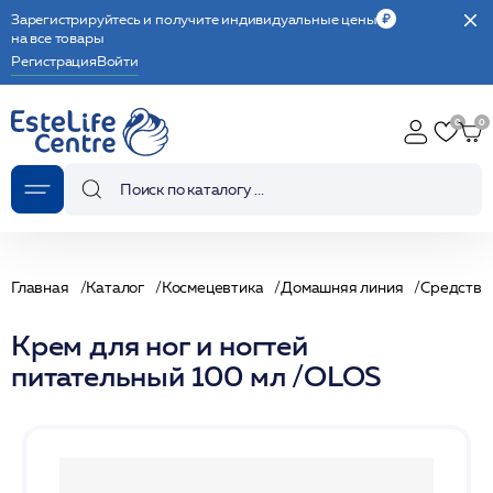
Зарегистрируйтесь и получите индивидуальные цены
на все товары
Регистрация
Войти
Главная
Каталог
Космецевтика
Домашняя линия
Средства 
Крем для ног и ногтей
питательный 100 мл /OLOS