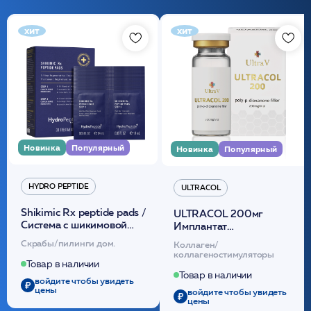
хит
хит
Новинка
Популярный
Новинка
Популярный
HYDRO PEPTIDE
ULTRACOL
Shikimic Rx peptide pads /
ULTRACOL 200мг
Cистема с шикимовой
Имплантат
кислотой обновляющая
внутридермальный,
Скрабы/пилинги дом.
Коллаген/
(30шт) /HP
стерильный на основе
коллагеностимуляторы
полидиоксанона
Товар в наличии
/ULTRACOL
Товар в наличии
войдите чтобы увидеть
цены
войдите чтобы увидеть
цены