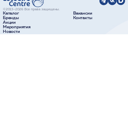
©2013–2026 Все права защищены.
Каталог
Вакансии
Бренды
Контакты
Акции
Мероприятия
Новости
О компании
Доставка и оплата
Поставщикам
Краснодар
Сочи
ул. Коммунаров, 270
ул. Парковая, 32а
+7 918 190 11 10
+7 938 441 40 84
Новороссийск
Пятигорск
ул. Видова, 65
ул. Козлова, 28
+7 918 314 14 00
+7 938 358 00 84
Ставрополь
ул. Доваторцев, 52В
+7 928 013 44 24
Политика обработки
Публичная оферта