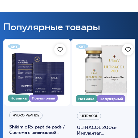
Популярные товары
хит
хит
Новинка
Популярный
Новинка
Популярный
HYDRO PEPTIDE
ULTRACOL
Shikimic Rx peptide pads /
ULTRACOL 200мг
Cистема с шикимовой
Имплантат
кислотой обновляющая