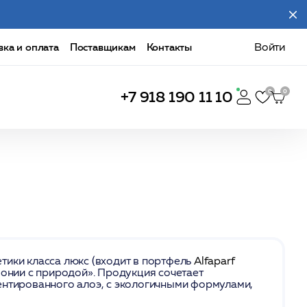
вка и оплата
Поставщикам
Контакты
Войти
+7 918 190 11 10
тики класса люкс (входит в портфель
Alfaparf
монии с природой». Продукция сочетает
ентированного алоэ, с экологичными формулами,