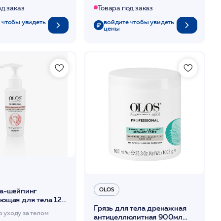
од заказ
Товара под заказ
 чтобы увидеть
войдите чтобы увидеть
цены
OLOS
а-шейпинг
ющая для тела 120
Грязь для тела дренажная
о уходу за телом
антицеллюлитная 900мл