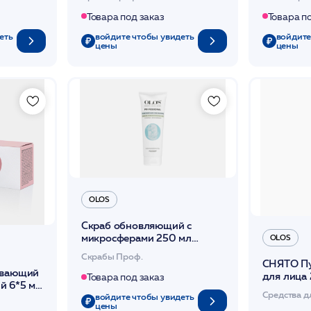
Товара под заказ
Товара п
еть
войдите чтобы увидеть
войдите
цены
цены
OLOS
Скраб обновляющий с
микросферами 250 мл
OLOS
/OLOS
Скрабы Проф.
СНЯТО П
ивающий
для лица
Товара под заказ
й 6*5 мл
Средства д
войдите чтобы увидеть
цены