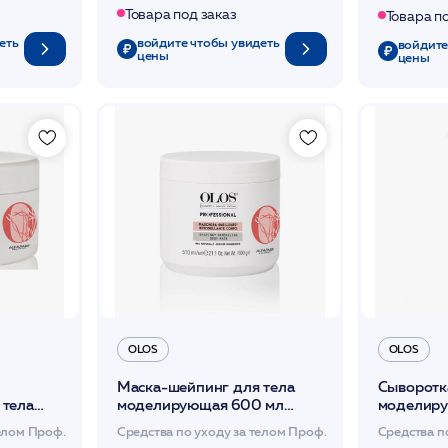
Товара под заказ
Товара п
еть
войдите чтобы увидеть
войдите
цены
цены
OLOS
OLOS
Маска-шейпинг для тела
Сыворотк
тела
моделирующая 600 мл
моделиру
/OLOS
мл /OLOS
телом Проф.
Средства по уходу за телом Проф.
Средства п