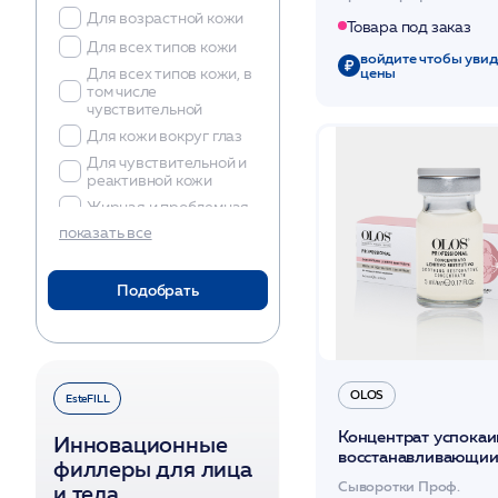
мл /OLOS
Для возрастной кожи
Товара под заказ
Для всех типов кожи
войдите чтобы увид
цены
Для всех типов кожи, в
том числе
чувствительной
Для кожи вокруг глаз
Для чувствительной и
реактивной кожи
Жирная и проблемная
показать все
Комбинированная
Обезвоженная
Подобрать
Сухая
Сухая и
чувствительная
Увядающая
OLOS
EsteFILL
Концентрат успока
Инновационные
восстанавливающии
филлеры для лица
/OLOS
Сыворотки Проф.
и тела