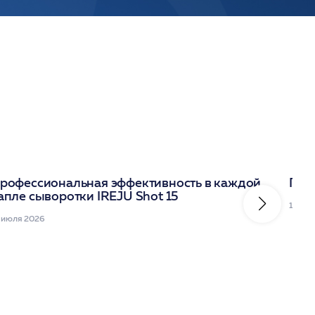
рофессиональная эффективность в каждой
Под
апле сыворотки IREJU Shot 15
10 ию
 июля 2026