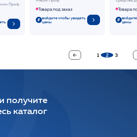
20мл
телом Проф.
Товара под заказ
Товара п
войдите чтобы увидеть
войдите
еть
цены
цены
1
2
3
 и получите
сь каталог