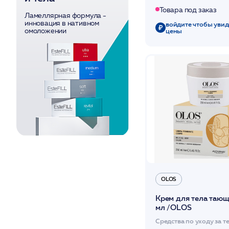
Товара под заказ
Ламеллярная формула -
инновация в нативном
войдите чтобы увид
цены
омоложении
OLOS
Крем для тела таю
мл /OLOS
Средства по уходу за т