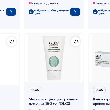
Товара под заказ
Товара п
еть
войдите чтобы увидеть
войдите
цены
цены
OLOS
OLOS
Маска очищающая грязевая
Концентр
для лица 150 мл /OLOS
древесны
Маски Проф.
Средства д