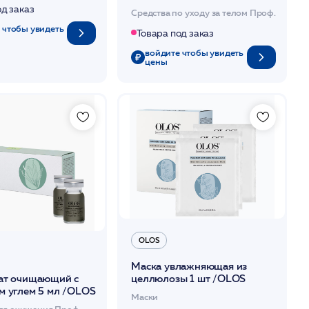
/OLOS
од заказ
Средства по уходу за телом Проф.
 чтобы увидеть
Товара под заказ
войдите чтобы увидеть
цены
OLOS
Маска увлажняющая из
ат очищающий с
целлюлозы 1 шт /OLOS
м углем 5 мл /OLOS
Маски
ля очищения Проф.