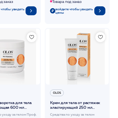
Товара под заказ
од заказ
войдите чтобы увидеть
 чтобы увидеть
цены
OLOS
воротка для тела
Крем для тела от растяжек
ющая 600 мл
эластирующий 250 мл
/OLOS
о уходу за телом Проф.
Средства по уходу за телом