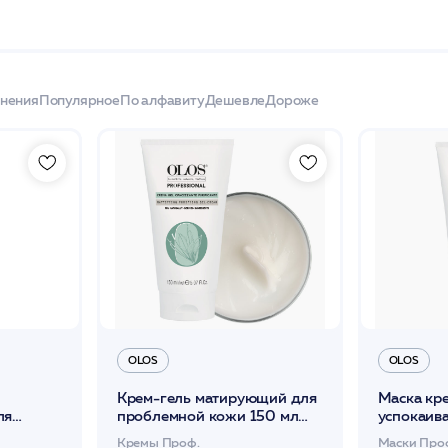
енения
Популярное
По алфавиту
Дешевле
Дороже
OLOS
OLOS
Крем-гель матирующий для
Маска кр
ля
проблемной кожи 150 мл
успокаив
F30 150
/OLOS
150 мл /
Кремы Проф.
Маски Про