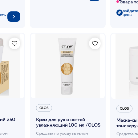
Товара п
войдите
еть
цены
OLOS
OLOS
щий 250
Крем для рук и ногтей
Маска-сы
увлажняющий 100 мл /OLOS
тонизиру
/OLOS
елом
Средства по уходу за телом
Средства п