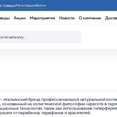
е товары
Регистрация
Войти
енды
Акции
Мероприятия
Новости
О компании
Доста
— итальянский бренд профессиональной натуральной косме
), основанный на холистической философии «красота в гар
ационные технологии, такие как использование гиперферм
дными от парабенов, парафинов и красителей.