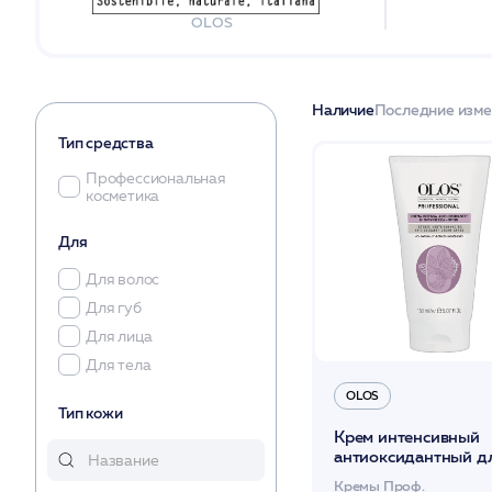
OLOS
Наличие
Последние изм
Тип средства
Профессиональная
косметика
Для
Для волос
Для губ
Для лица
Для тела
OLOS
Тип кожи
Крем интенсивный
антиоксидантный д
молодости кожи SP
Кремы Проф.