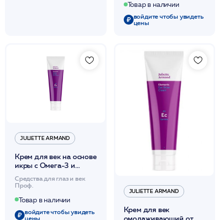
антисептический 520мл
Товар в наличии
/JA
войдите чтобы увидеть
цены
JULIETTE ARMAND
Крем для век на основе
икры с Омега-3 и
Омега-6 мимических
Средства для глаз и век
морщин 150мл /JA
Проф.
JULIETTE ARMAND
Товар в наличии
Крем для век
войдите чтобы увидеть
омолаживающий от
цены