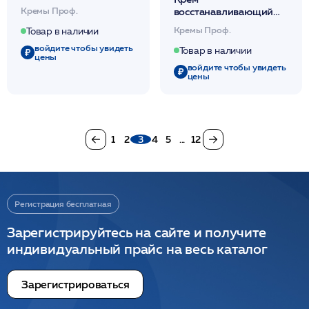
морщин 280мл /JA
Кремы Проф.
восстанавливающий
увлажняющий,
Кремы Проф.
Товар в наличии
регенерирующий
войдите чтобы увидеть
280мл /JA
Товар в наличии
цены
войдите чтобы увидеть
цены
1
2
3
4
5
...
12
Регистрация бесплатная
Зарегистрируйтесь на сайте и получите
индивидуальный прайс на весь каталог
Зарегистрироваться