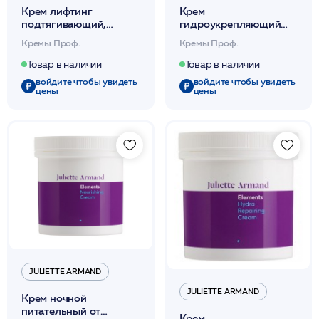
Крем лифтинг
Крем
подтягивающий,
гидроукрепляющий
регенерирующий для
24ч увлажняющий,
Кремы Проф.
Кремы Проф.
лица и шеи 280мл /JA
подтягивающий 280мл
/JA
Товар в наличии
Товар в наличии
войдите чтобы увидеть
войдите чтобы увидеть
цены
цены
JULIETTE ARMAND
JULIETTE ARMAND
Крем ночной
питательный от
Крем