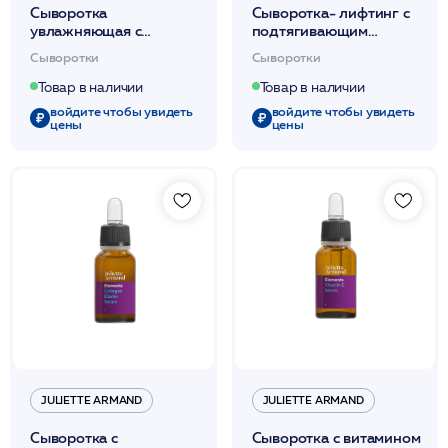
Сыворотка
Сыворотка- лифтинг с
увлажняющая с
подтягивающим
церамидами для
эффектом 20мл /JA
Сыворотки
Сыворотки
обезвоженной и
уставшей кожи 20мл
Товар в наличии
Товар в наличии
/JA
войдите чтобы увидеть
войдите чтобы увидеть
цены
цены
JULIETTE ARMAND
JULIETTE ARMAND
Сыворотка с
Сыворотка с витамином