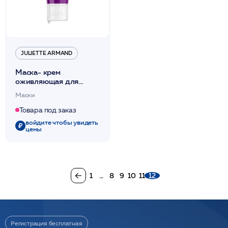
JULIETTE ARMAND
Маска- крем
оживляющая для
увядающей, теряющей
Маски
тонус кожи 50мл /JA
Товара под заказ
войдите чтобы увидеть
цены
1
...
8
9
10
11
12
Регистрация бесплатная