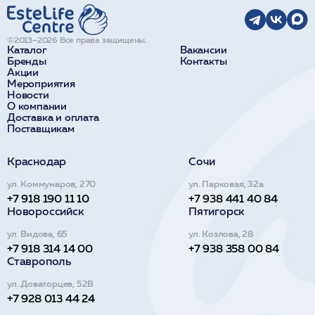
©2013–2026 Все права защищены.
Каталог
Вакансии
Бренды
Контакты
Акции
Мероприятия
Новости
О компании
Доставка и оплата
Поставщикам
Краснодар
Сочи
ул. Коммунаров, 270
ул. Парковая, 32а
+7 918 190 11 10
+7 938 441 40 84
Новороссийск
Пятигорск
ул. Видова, 65
ул. Козлова, 28
+7 918 314 14 00
+7 938 358 00 84
Ставрополь
ул. Доваторцев, 52В
+7 928 013 44 24