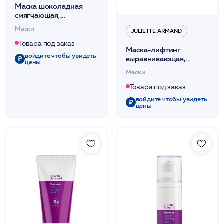
Маска шоколадная
смягчающая,
питающая,
Маски
JULIETTE ARMAND
увлажняющая 50мл
/JA
Товара под заказ
Маска-лифтинг
войдите чтобы увидеть
выравнивающая,
цены
подтягивающая,
Маски
повышающая упругость
50мл /JA
Товара под заказ
войдите чтобы увидеть
цены