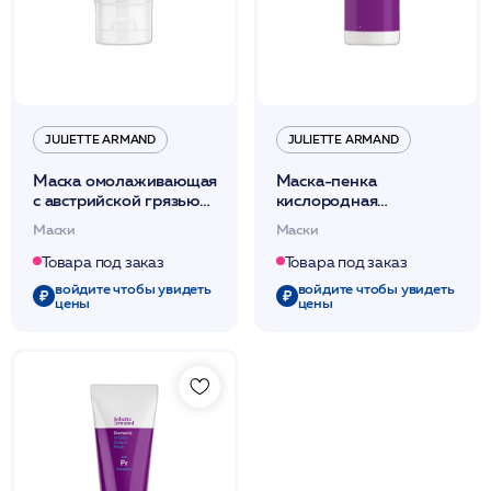
JULIETTE ARMAND
JULIETTE ARMAND
Маска омолаживающая
Маска-пенка
с австрийской грязью
кислородная
регенерирующая,
тонизирующая,
Маски
Маски
повышающая упругость
оживляющая тусклую
50мл /JA
кожу 30мл /JA
Товара под заказ
Товара под заказ
войдите чтобы увидеть
войдите чтобы увидеть
цены
цены