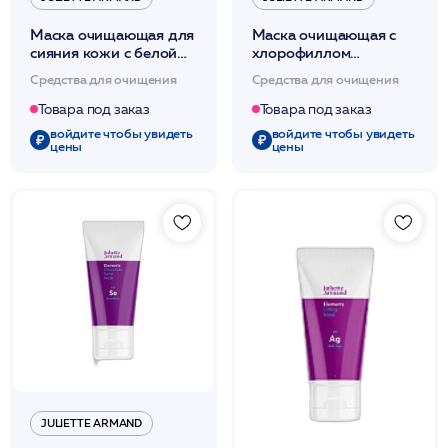
Маска очищающая для
Маска очищающая с
сияния кожи с белой
хлорофиллом
глиной для
очищающая и
Средства для очищения
Средства для очищения
проблемной кожи
подсушивающая 50мл
50мл /JA
/JA
Товара под заказ
Товара под заказ
войдите чтобы увидеть
войдите чтобы увидеть
цены
цены
JULIETTE ARMAND