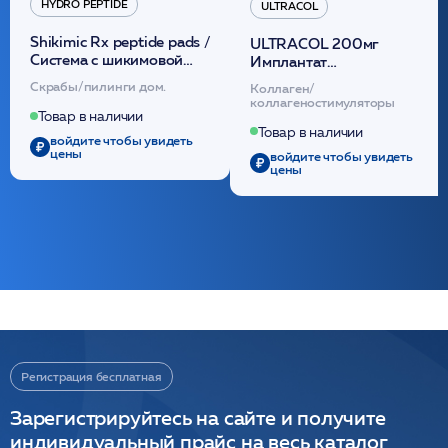
HYDRO PEPTIDE
ULTRACOL
Shikimic Rx peptide pads /
ULTRACOL 200мг
Cистема с шикимовой
Имплантат
кислотой обновляющая
внутридермальный,
Скрабы/пилинги дом.
Коллаген/
(30шт) /HP
стерильный на основе
коллагеностимуляторы
полидиоксанона
Товар в наличии
/ULTRACOL
Товар в наличии
войдите чтобы увидеть
цены
войдите чтобы увидеть
цены
Регистрация бесплатная
Зарегистрируйтесь на сайте и получите
индивидуальный прайс на весь каталог