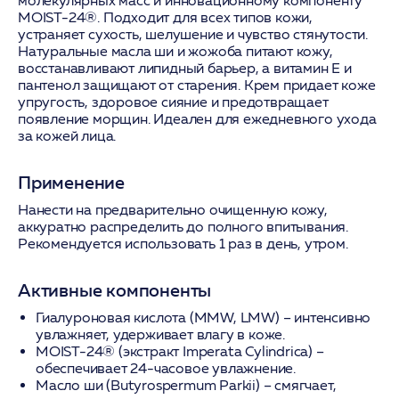
молекулярных масс и инновационному компоненту
MOIST-24®. Подходит для всех типов кожи,
устраняет сухость, шелушение и чувство стянутости.
Натуральные масла ши и жожоба питают кожу,
восстанавливают липидный барьер, а витамин Е и
пантенол защищают от старения. Крем придает коже
упругость, здоровое сияние и предотвращает
появление морщин. Идеален для ежедневного ухода
за кожей лица.
Применение
Нанести на предварительно очищенную кожу,
аккуратно распределить до полного впитывания.
Рекомендуется использовать 1 раз в день, утром.
Активные компоненты
Гиалуроновая кислота (MMW, LMW)
– интенсивно
увлажняет, удерживает влагу в коже.
MOIST-24® (экстракт Imperata Cylindrica)
–
обеспечивает 24-часовое увлажнение.
Масло ши (Butyrospermum Parkii)
– смягчает,