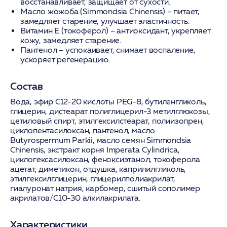
восстанавливает, защищает от сухости.
Масло жожоба (Simmondsia Chinensis)
– питает,
замедляет старение, улучшает эластичность.
Витамин Е (токоферол)
– антиоксидант, укрепляет
кожу, замедляет старение.
Пантенол
– успокаивает, снимает воспаление,
ускоряет регенерацию.
Состав
Вода, эфир C12-20 кислоты PEG-8, бутиленгликоль,
глицерин, дистеарат полиглицерил-3 метилглюкозы,
цетиловый спирт, этилгексилстеарат, полиизопрен,
циклопентасилоксан, пантенол, масло
Butyrospermum Parkii, масло семян Simmondsia
Chinensis, экстракт корня Imperata Cylindrica,
циклогексасилоксан, феноксиэтанол, токоферола
ацетат, диметикон, отдушка, каприлилгликоль,
этилгексилглицерин, глицерилполиакрилат,
гиалуронат натрия, карбомер, сшитый сополимер
акрилатов/C10-30 алкилакрилата.
Характеристики