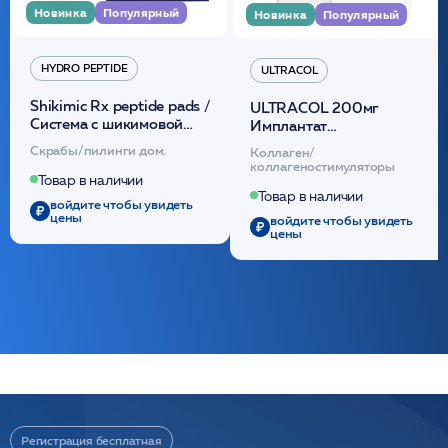
Новинка
Популярный
Новинка
Популярный
HYDRO PEPTIDE
ULTRACOL
Shikimic Rx peptide pads /
ULTRACOL 200мг
Cистема с шикимовой
Имплантат
кислотой обновляющая
внутридермальный,
Скрабы/пилинги дом.
Коллаген/
(30шт) /HP
стерильный на основе
коллагеностимуляторы
полидиоксанона
Товар в наличии
/ULTRACOL
Товар в наличии
войдите чтобы увидеть
цены
войдите чтобы увидеть
цены
Регистрация бесплатная