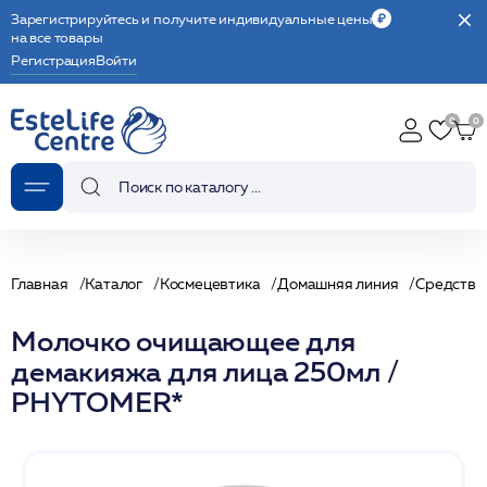
Зарегистрируйтесь и получите индивидуальные цены
на все товары
Регистрация
Войти
Главная
Каталог
Космецевтика
Домашняя линия
Средства
Молочко очищающее для
демакияжа для лица 250мл /
PHYTOMER*