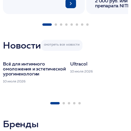
2 000 руб. или 
препарата NITH
флакона/ LINE
1 фл/ COLLOST о
FACETEM 1 шпр
ULTRACOL 1 фл
Miraline в день
семинара
Новости
Всё для интимного
Ultracol
омоложения и эстетической
10 июля 2026
урогинекологии
10 июля 2026
Бренды