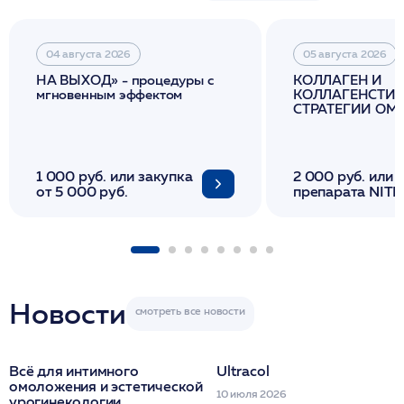
04 августа 2026
05 августа 2026
НА ВЫХОД» - процедуры с
КОЛЛАГЕН И
мгновенным эффектом
КОЛЛАГЕНСТИМ
СТРАТЕГИИ О
И ЛИФТИНГА К
1 000 руб. или закупка
2 000 руб. или 
от 5 000 руб.
препарата NITH
флакона/ LINE
1 фл/ COLLOST о
FACETEM 1 шпр
ULTRACOL 1 фл
Miraline в день
семинара
Новости
Всё для интимного
Ultracol
омоложения и эстетической
10 июля 2026
урогинекологии