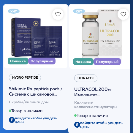
хит
хит
Новинка
Популярный
Новинка
Популярный
HYDRO PEPTIDE
ULTRACOL
Shikimic Rx peptide pads /
ULTRACOL 200мг
Cистема с шикимовой
Имплантат
кислотой обновляющая
внутридермальный,
Скрабы/пилинги дом.
Коллаген/
(30шт) /HP
стерильный на основе
коллагеностимуляторы
полидиоксанона
Товар в наличии
/ULTRACOL
Товар в наличии
войдите чтобы увидеть
цены
войдите чтобы увидеть
цены