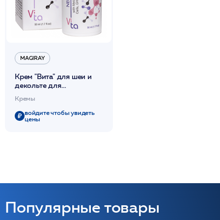
MAGIRAY
Крем "Вита" для шеи и
декольте для
профилактики и
Кремы
разглаживания морщин
50 мл /Magiray*
войдите чтобы увидеть
цены
Популярные товары