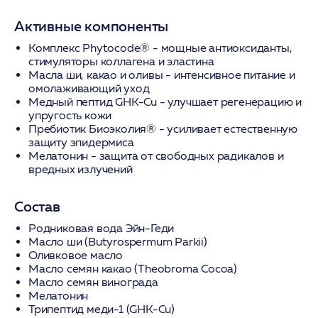
Активные компоненты
Комплекс Phytocode®
- мощные антиоксиданты,
стимуляторы коллагена и эластина
Масла ши, какао и оливы
- интенсивное питание и
омолаживающий уход
Медный пептид GHK-Cu
- улучшает регенерацию и
упругость кожи
Пребиотик Биоэколия®
- усиливает естественную
защиту эпидермиса
Мелатонин
- защита от свободных радикалов и
вредных излучений
Состав
Родниковая вода Эйн-Геди
Масло ши (Butyrospermum Parkii)
Оливковое масло
Масло семян какао (Theobroma Cocoa)
Масло семян винограда
Мелатонин
Трипептид меди-1 (GHK-Cu)