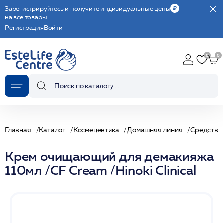
Зарегистрируйтесь и получите индивидуальные цены
на все товары
Регистрация
Войти
Главная
Каталог
Космецевтика
Домашняя линия
Средства
Крем очищающий для демакияжа
110мл /CF Cream /Hinoki Clinical