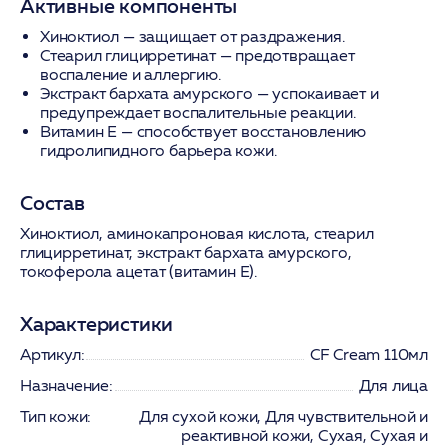
Активные компоненты
Хиноктиол
— защищает от раздражения.
Стеарил глицирретинат
— предотвращает
воспаление и аллергию.
Экстракт бархата амурского
— успокаивает и
предупреждает воспалительные реакции.
Витамин Е
— способствует восстановлению
гидролипидного барьера кожи.
Состав
Хиноктиол, аминокапроновая кислота, стеарил
глицирретинат, экстракт бархата амурского,
токоферола ацетат (витамин Е).
Характеристики
Артикул:
CF Cream 110мл
Назначение:
Для лица
Тип кожи:
Для сухой кожи, Для чувствительной и
реактивной кожи, Сухая, Сухая и