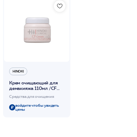
HINOKI
Крем очищающий для
демакияжа 110мл /CF
Cream /Hinoki Clinical
Средства для очищения
войдите чтобы увидеть
цены