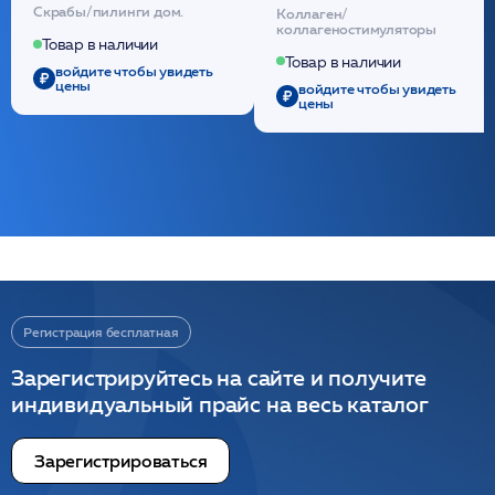
кислотой обновляющая
внутридермальный,
Скрабы/пилинги дом.
Коллаген/
(30шт) /HP
стерильный на основе
коллагеностимуляторы
полидиоксанона
Товар в наличии
/ULTRACOL
Товар в наличии
войдите чтобы увидеть
цены
войдите чтобы увидеть
цены
Регистрация бесплатная
Зарегистрируйтесь на сайте и получите
индивидуальный прайс на весь каталог
Зарегистрироваться