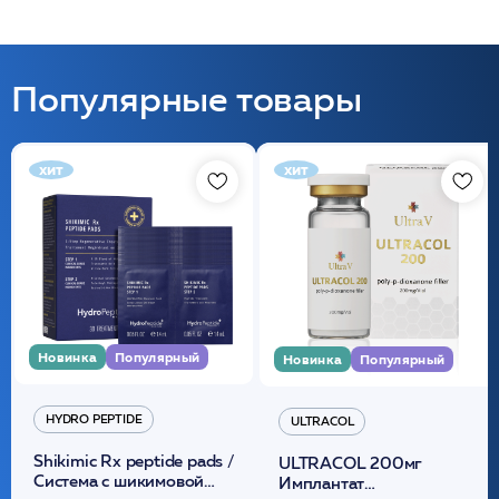
Популярные товары
хит
хит
Новинка
Популярный
Новинка
Популярный
HYDRO PEPTIDE
ULTRACOL
Shikimic Rx peptide pads /
ULTRACOL 200мг
Cистема с шикимовой
Имплантат