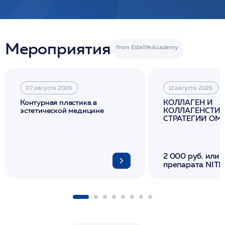
Мероприятия
07 августа 2026
11 августа 2026
Контурная пластика в
КОЛЛАГЕН И
эстетической медицине
КОЛЛАГЕНСТИМ
СТРАТЕГИИ О
И ЛИФТИНГА К
2 000 руб. или 
препарата NITH
флакона/ LINE
1 фл/ COLLOST о
FACETEM 1 шпр
ULTRACOL 1 фл
Miraline в день
семинара