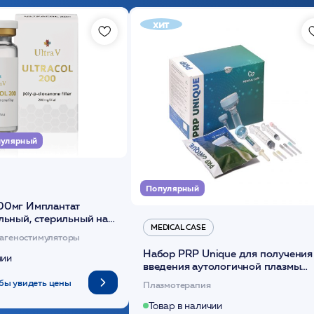
хит
улярный
Популярный
00мг Имплантат
льный, стерильный на
MEDICAL CASE
диоксанона /ULTRACOL
агеностимуляторы
Набор PRP Unique для получения
чии
введения аутологичной плазмы
(саше 1шт)/Medical Case
бы увидеть цены
Плазмотерапия
Товар в наличии