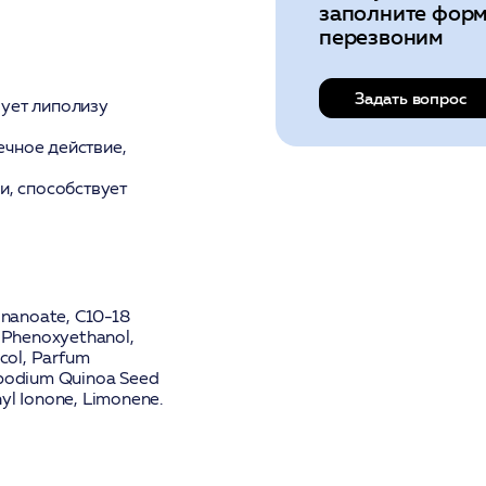
заполните форм
перезвоним
Задать вопрос
ует липолизу
чное действие,
и, способствует
nonanoate, C10-18
, Phenoxyethanol,
ycol, Parfum
odium Quinoa Seed
hyl Ionone, Limonene.