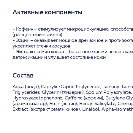
Активные компоненты
-
Кофеин
– стимулирует микроциркуляцию, способств
(расщеплению жиров).
-
Эсцин
– оказывает мощное дренажное и противооте
укрепляет стенки сосудов.
-
Экстракт семян киноа
– богат полезными веществам
детоксикации и улучшает состояние кожи.
Состав
Aqua (вода), Caprylic/Capric Triglyceride, Isononyl Iso
Triglycerides, Glycerin (глицерин), Sodium Polyacrylate
Hydroxyacetophenone,
Caffeine (кофеин)
, Butylene Gl
(ароматизатор),
Escin (эсцин)
, Benzyl Salicylate,
Chenop
Extract (экстракт семян киноа)
, Linalool, Alpha-Isomet