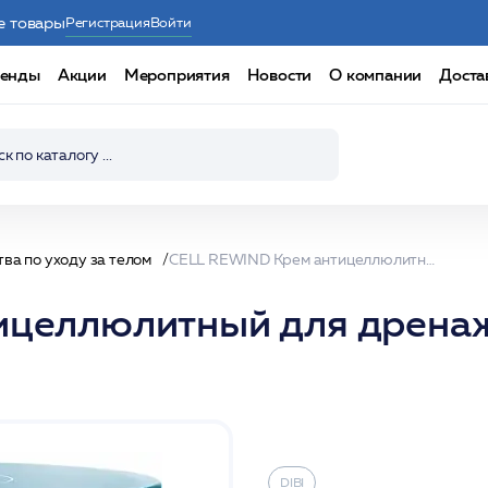
е товары
Регистрация
Войти
енды
Акции
Мероприятия
Новости
О компании
Доста
ва по уходу за телом
CELL REWIND Крем антицеллюлитный для дренажа и детоксикации 200 мл /DIBI
ицеллюлитный для дренаж
DIBI