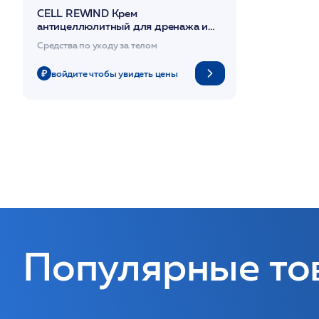
CELL REWIND Крем
антицеллюлитный для дренажа и
детоксикации 200 мл /DIBI
Средства по уходу за телом
войдите чтобы увидеть цены
Популярные то