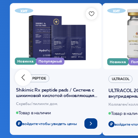
хит
хит
Новинка
Популярный
Новинка
Поп
HYDRO PEPTIDE
ULTRACOL
Shikimic Rx peptide pads / Cистема с
ULTRACOL 2
шикимовой кислотой обновляющая
внутридерма
(30шт) /HP
основе поли
Скрабы/пилинги дом.
Коллаген/колл
Товар в наличии
Товар в нали
войдите чтобы увидеть цены
войдите что