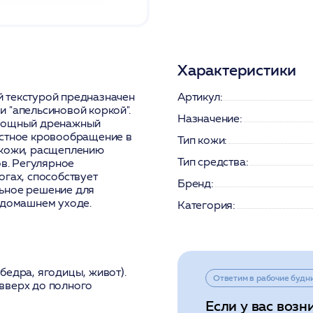
Характеристики
 текстурой предназначен
Артикул:
 "апельсиновой коркой".
Назначение:
 мощный дренажный
естное кровообращение в
Тип кожи:
 кожи, расщеплению
Тип средства:
в. Регулярное
огах, способствует
Бренд:
ьное решение для
 домашнем уходе.
Категория:
бедра, ягодицы, живот).
Ответим в рабочие будн
вверх до полного
Если у вас возн