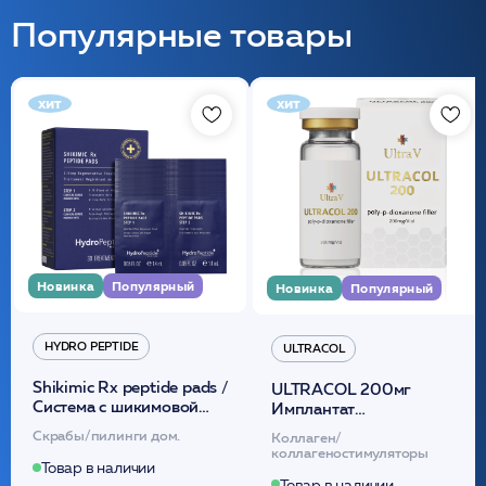
Популярные товары
хит
хит
Новинка
Популярный
Новинка
Популярный
HYDRO PEPTIDE
ULTRACOL
Shikimic Rx peptide pads /
ULTRACOL 200мг
Cистема с шикимовой
Имплантат
кислотой обновляющая
внутридермальный,
Скрабы/пилинги дом.
Коллаген/
(30шт) /HP
стерильный на основе
коллагеностимуляторы
полидиоксанона
Товар в наличии
Товар в наличии