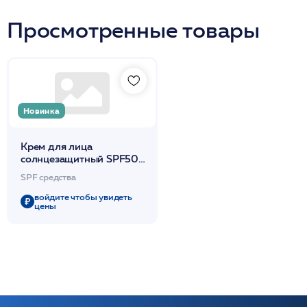
Просмотренные товары
Новинка
Крем для лица
солнцезащитный SPF50
(водостойкий) 50мл
SPF средства
/SUN SHINE /DdP
войдите чтобы увидеть
цены