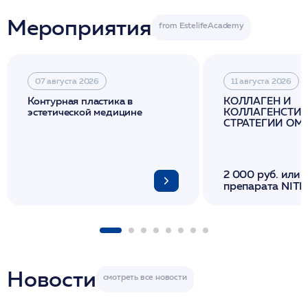
Мероприятия
07 августа 2026
11 августа 2026
Контурная пластика в
КОЛЛАГЕН И
эстетической медицине
КОЛЛАГЕНСТИМ
СТРАТЕГИИ О
И ЛИФТИНГА К
2 000 руб. или 
препарата NITH
флакона/ LINE
1 фл/ COLLOST о
FACETEM 1 шпр
ULTRACOL 1 фл
Miraline в день
семинара
Новости