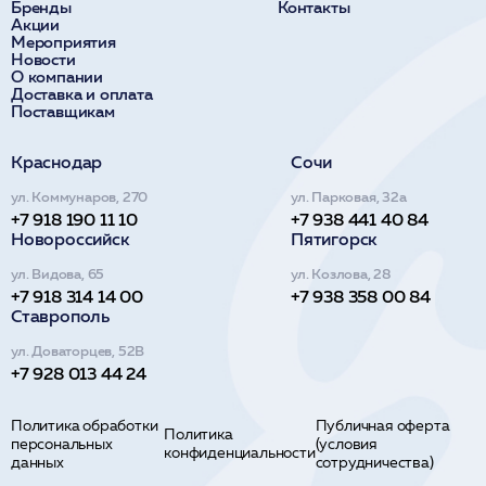
Бренды
Контакты
Акции
Мероприятия
Новости
О компании
Доставка и оплата
Поставщикам
Краснодар
Сочи
ул. Коммунаров, 270
ул. Парковая, 32а
+7 918 190 11 10
+7 938 441 40 84
Новороссийск
Пятигорск
ул. Видова, 65
ул. Козлова, 28
+7 918 314 14 00
+7 938 358 00 84
Ставрополь
ул. Доваторцев, 52В
+7 928 013 44 24
Политика обработки
Публичная оферта
Политика
персональных
(условия
конфиденциальности
данных
сотрудничества)