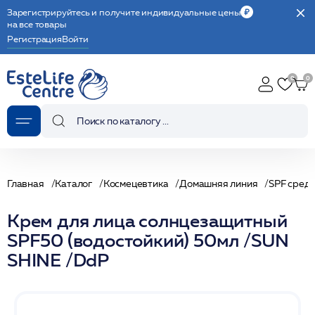
Зарегистрируйтесь и получите индивидуальные цены
на все товары
Регистрация
Войти
Главная
Каталог
Космецевтика
Домашняя линия
SPF сред
Крем для лица солнцезащитный
SPF50 (водостойкий) 50мл /SUN
SHINE /DdP