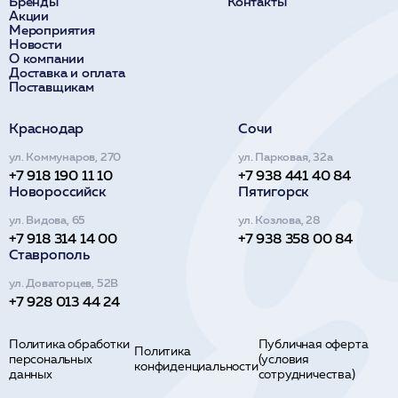
Бренды
Контакты
Акции
Мероприятия
Новости
О компании
Доставка и оплата
Поставщикам
Краснодар
Сочи
ул. Коммунаров, 270
ул. Парковая, 32а
+7 918 190 11 10
+7 938 441 40 84
Новороссийск
Пятигорск
ул. Видова, 65
ул. Козлова, 28
+7 918 314 14 00
+7 938 358 00 84
Ставрополь
ул. Доваторцев, 52В
+7 928 013 44 24
Политика обработки
Публичная оферта
Политика
персональных
(условия
конфиденциальности
данных
сотрудничества)