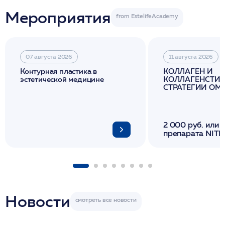
Мероприятия
07 августа 2026
11 августа 2026
Контурная пластика в
КОЛЛАГЕН И
эстетической медицине
КОЛЛАГЕНСТИМ
СТРАТЕГИИ О
И ЛИФТИНГА К
2 000 руб. или 
препарата NITH
флакона/ LINE
1 фл/ COLLOST о
FACETEM 1 шпр
ULTRACOL 1 фл
Miraline в день
семинара
Новости