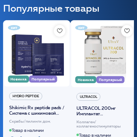
Популярные товары
хит
хит
Новинка
Популярный
Новинка
Популярный
HYDRO PEPTIDE
ULTRACOL
Shikimic Rx peptide pads /
ULTRACOL 200мг
Cистема с шикимовой
Имплантат
кислотой обновляющая
внутридермальный,
Скрабы/пилинги дом.
Коллаген/
(30шт) /HP
стерильный на основе
коллагеностимуляторы
полидиоксанона
Товар в наличии
/ULTRACOL
Товар в наличии