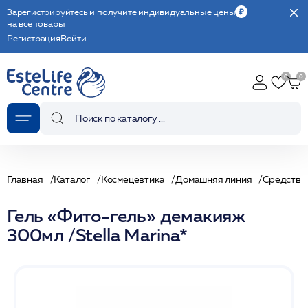
Зарегистрируйтесь и получите индивидуальные цены
на все товары
Регистрация
Войти
Главная
Каталог
Космецевтика
Домашняя линия
Средства
Гель «Фито-гель» демакияж
300мл /Stella Marina*