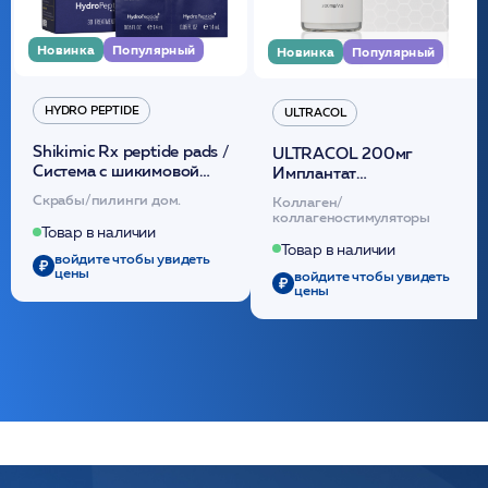
Новинка
Популярный
Новинка
Популярный
HYDRO PEPTIDE
ULTRACOL
Shikimic Rx peptide pads /
ULTRACOL 200мг
Cистема с шикимовой
Имплантат
кислотой обновляющая
внутридермальный,
Скрабы/пилинги дом.
Коллаген/
(30шт) /HP
стерильный на основе
коллагеностимуляторы
полидиоксанона
Товар в наличии
/ULTRACOL
Товар в наличии
войдите чтобы увидеть
цены
войдите чтобы увидеть
цены