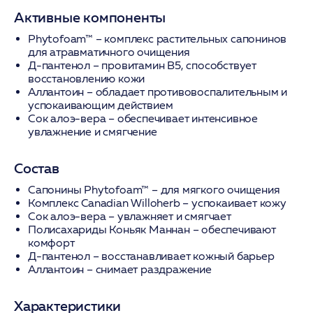
Активные компоненты
Phytofoam™
– комплекс растительных сапонинов
для атравматичного очищения
Д-пантенол
– провитамин B5, способствует
восстановлению кожи
Аллантоин
– обладает противовоспалительным и
успокаивающим действием
Сок алоэ-вера
– обеспечивает интенсивное
увлажнение и смягчение
Состав
Сапонины Phytofoam™
– для мягкого очищения
Комплекс Canadian Willoherb
– успокаивает кожу
Сок алоэ-вера
– увлажняет и смягчает
Полисахариды Коньяк Маннан
– обеспечивают
комфорт
Д-пантенол
– восстанавливает кожный барьер
Аллантоин
– снимает раздражение
Характеристики