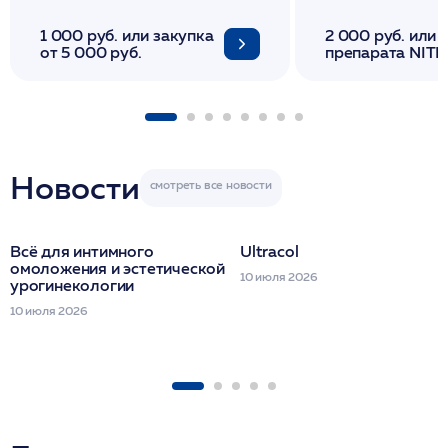
1 000 руб. или закупка
2 000 руб. или 
от 5 000 руб.
препарата NITH
флакона/ LINE
1 фл/ COLLOST о
FACETEM 1 шпр
ULTRACOL 1 фл
Miraline в день
семинара
Новости
Всё для интимного
Ultracol
омоложения и эстетической
10 июля 2026
урогинекологии
10 июля 2026