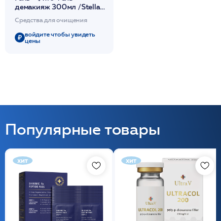
демакияж 300мл /Stella
Marina*
Средства для очищения
войдите чтобы увидеть
цены
Популярные товары
хит
хит