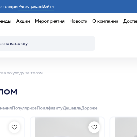
е товары
Регистрация
Войти
енды
Акции
Мероприятия
Новости
О компании
Доста
ва по уходу за телом
елом
енения
Популярное
По алфавиту
Дешевле
Дороже