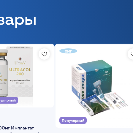
вары
хит
улярный
Популярный
00мг Имплантат