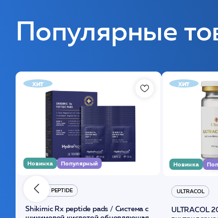
Популярные то
хит
хит
Новинка
Популярный
Новинка
Поп
HYDRO PEPTIDE
ULTRACOL
Shikimic Rx peptide pads / Cистема с
ULTRACOL 2
шикимовой кислотой обновляющая