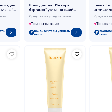
а-сандал"
Крем для рук "Инжир-
Гель с Са
тельный
бергамот" увлажняющий
антицелл
питающий защитный 50мл
подтягив
елом
Средства по уходу за телом
Средства п
/PHYTOCEAN*
/PHYTOC
Товара под заказ
Товара п
еть
войдите чтобы увидеть
войдите
цены
цены