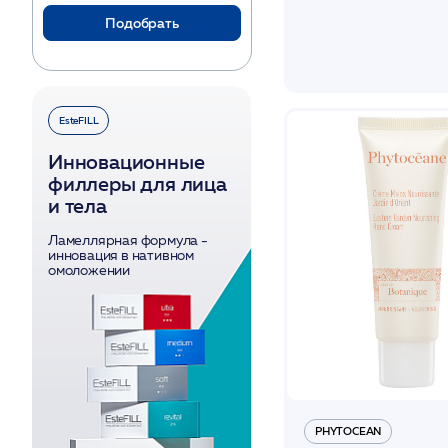
Сухая
Подобрать
Увядающая
EsteFILL
Инновационные
филлеры для лица
и тела
Ламеллярная формула -
инновация в нативном
омоложении
PHYTOCEAN