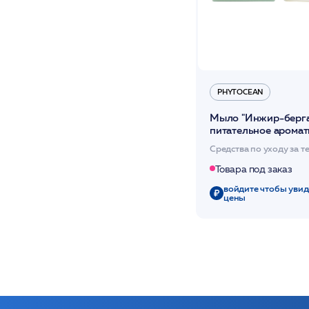
PHYTOCEAN
Мыло "Инжир-берга
питательное аромат
100 гр /PHYTOCEA
Средства по уходу за т
Товара под заказ
войдите чтобы увид
цены