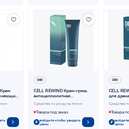
DIBI
DIBI
 Крем
CELL REWIND Крем-грязь
CELL REW
жняющий
антицеллюлитная
для дрен
моделирующая 300 мл /DIBI
антицелл
елом
Средства по уходу за телом
Средства п
ейств.
/DIBI
Товара под заказ
Товара п
еть
войдите чтобы увидеть
войдите
цены
цены