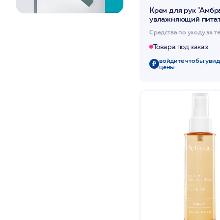
Крем для рук "Амбр
увлажняющий пита
защищитный 50мл
Средства по уходу за т
/PHYTOCEAN*
Товара под заказ
войдите чтобы увид
цены