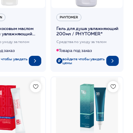
PHYTOMER
N
Гель для душа увлажняющий
окосовым маслом
200мл / PHYTOMER*
й увлажняющий
PHYTOCEAN*
Средства по уходу за телом
о уходу за телом
Товара под заказ
од заказ
войдите чтобы увидеть
 чтобы увидеть
цены