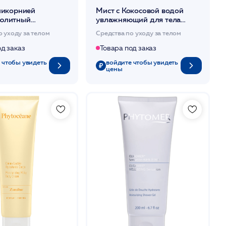
ликорнией
Мист с Кокосовой водой
юлитный
увлажняющий для тела
ающий 150мл
100мл /PHYTOCEAN*
о уходу за телом
Средства по уходу за телом
EAN*
од заказ
Товара под заказ
 чтобы увидеть
войдите чтобы увидеть
цены