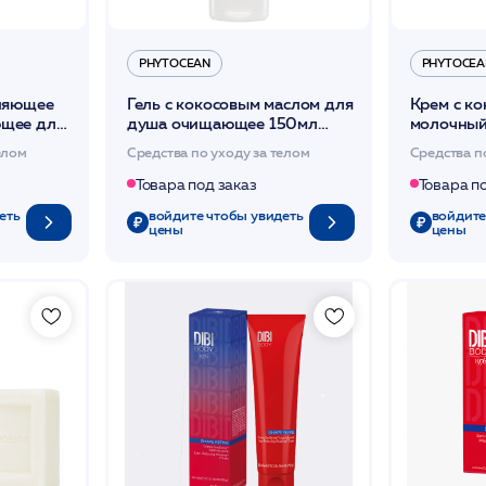
PHYTOCEAN
PHYTOCEA
няющее
Гель с кокосовым маслом для
Крем с к
щее для
душа очищающее 150мл
молочны
100мл
/PHYTOCEAN*
150мл /
елом
Средства по уходу за телом
Средства п
Товара под заказ
Товара п
еть
войдите чтобы увидеть
войдите
цены
цены