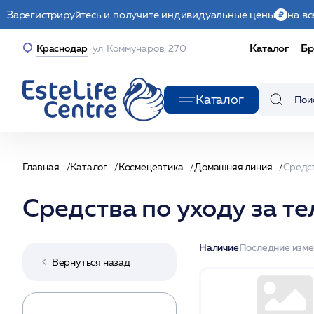
Зарегистрируйтесь и получите индивидуальные цены
на вс
Каталог
Бр
Краснодар
ул. Коммунаров, 270
Каталог
Главная
Каталог
Космецевтика
Домашняя линия
Средст
Средства по уходу за т
Наличие
Последние изм
Вернуться назад