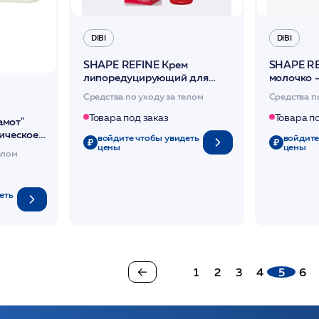
DIBI
DIBI
SHAPE REFINE Крем
SHAPE RE
липоредуцирующий для
молочко 
уменьшения объемов тела
стройност
Средства по уходу за телом
Средства п
300 мл /DIBI
Товара под заказ
Товара п
мот"
ическое
войдите чтобы увидеть
войдите
N*
цены
цены
елом
еть
1
2
3
4
5
6