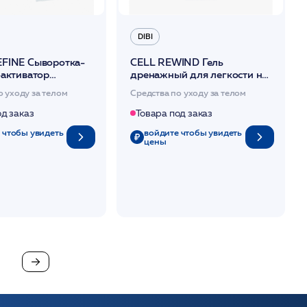
DIBI
FINE Сыворотка-
CELL REWIND Гель
-активатор
дренажный для легкости ног
и 5/15 мл /DIBI
150 мл /DIBI
о уходу за телом
Средства по уходу за телом
од заказ
Товара под заказ
 чтобы увидеть
войдите чтобы увидеть
цены