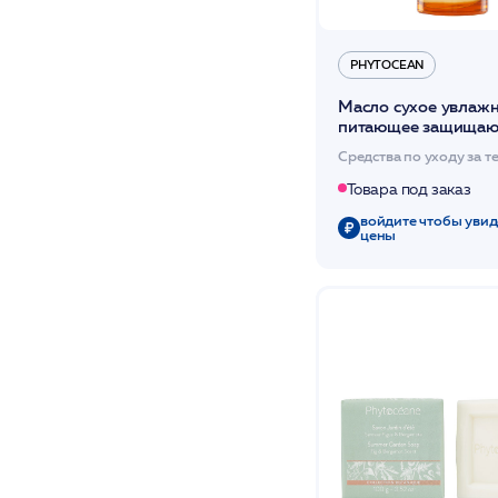
PHYTOCEAN
Масло сухое увлаж
питающее защищаю
лица тела и волос 
Средства по уходу за т
/PHYTOCEAN*
Товара под заказ
войдите чтобы увид
цены