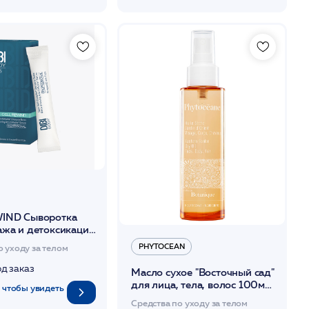
IND Сыворотка
ажа и детоксикации
юлитная 5*15 мл
PHYTOCEAN
о уходу за телом
од заказ
Масло сухое "Восточный сад"
для лица, тела, волос 100мл
 чтобы увидеть
/PHYTOCEAN*
Средства по уходу за телом