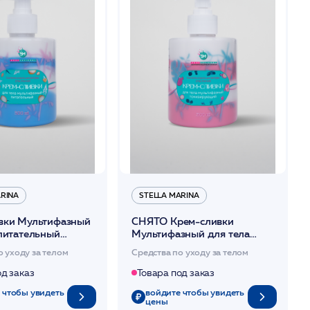
ARINA
STELLA MARINA
вки Мультифазный
СНЯТО Крем-сливки
 питательный
Мультифазный для тела
ella Marina
тонизирующий 300мл /Stella
о уходу за телом
Средства по уходу за телом
Marina
од заказ
Товара под заказ
 чтобы увидеть
войдите чтобы увидеть
цены