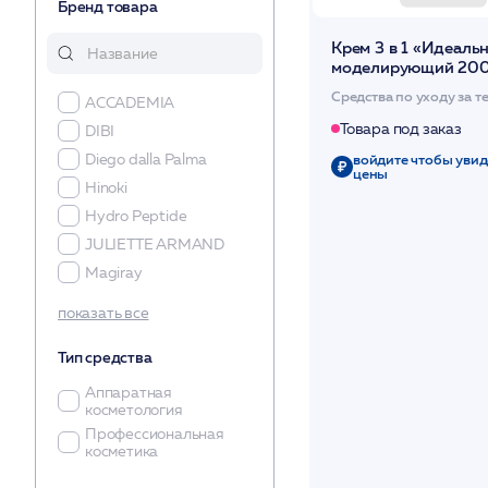
Бренд товара
Крем 3 в 1 «Идеаль
моделирующий 200
Средства по уходу за т
ACCADEMIA
Товара под заказ
DIBI
войдите чтобы увид
Diego dalla Palma
цены
Hinoki
Hydro Peptide
JULIETTE ARMAND
Magiray
MESOPHARM
показать все
OLOS
Тип средства
PHYTOCEAN
PHYTOMER
Аппаратная
косметология
SetCabinet
Профессиональная
Stella Marina
косметика
ММ