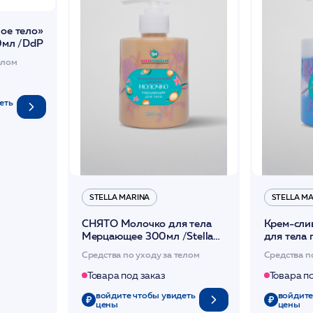
ное тело»
мл /DdP
елом
еть
STELLA MARINA
STELLA M
СНЯТО Молочко для тела
Крем-сли
Мерцающее 300мл /Stella
для тела
Marina
300мл /St
Средства по уходу за телом
Средства п
Товара под заказ
Товара п
войдите чтобы увидеть
войдите
цены
цены