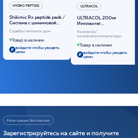
HYDRO PEPTIDE
ULTRACOL
Shikimic Rx peptide pads /
ULTRACOL 200мг
Cистема с шикимовой
Имплантат
кислотой обновляющая
внутридермальный,
Скрабы/пилинги дом.
Коллаген/
(30шт) /HP
стерильный на основе
коллагеностимуляторы
полидиоксанона
Товар в наличии
/ULTRACOL
Товар в наличии
войдите чтобы увидеть
цены
войдите чтобы увидеть
цены
Регистрация бесплатная
Зарегистрируйтесь на сайте и получите