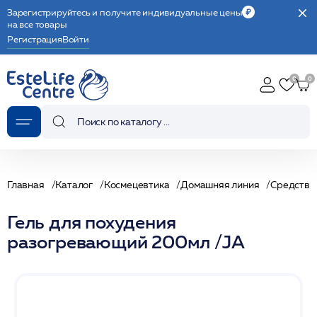
Зарегистрируйтесь и получите индивидуальные цены
на все товары
Регистрация
Войти
Главная
Каталог
Космецевтика
Домашняя линия
Средства 
Гель для похудения
разогревающий 200мл /JA