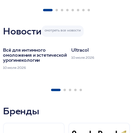
1 фл/ COLLOST о
FACETEM 1 шпр
ULTRACOL 1 фл
Miraline в день
семинара
Новости
Всё для интимного
Ultracol
омоложения и эстетической
10 июля 2026
урогинекологии
10 июля 2026
Бренды