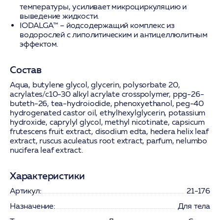
температуры, усиливает микроциркуляцию и
выведение жидкости.
IODALGA™
– йодсодержащий комплекс из
водорослей с липолитическим и антицеллюлитным
эффектом.
Состав
Aqua, butylene glycol, glycerin, polysorbate 20,
acrylates/c10-30 alkyl acrylate crosspolymer, ppg-26-
buteth-26, tea-hydroiodide, phenoxyethanol, peg-40
hydrogenated castor oil, ethylhexylglycerin, potassium
hydroxide, caprylyl glycol, methyl nicotinate, capsicum
frutescens fruit extract, disodium edta, hedera helix leaf
extract, ruscus aculeatus root extract, parfum, nelumbo
nucifera leaf extract.
Характеристики
Артикул:
21-176
Назначение:
Для тела