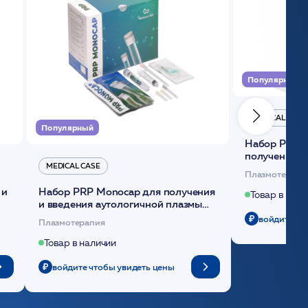
Популярный
MEDICAL CASE
Популярный
Набор Plasmoactive Стандарт для
получения и
MEDICAL CASE
плазмы (саше
Плазмотерапи
 и
Набор PRP Monocap для получения
Товар в нали
и введения аутологичной плазмы
(саше 1шт)/Medical Case
войдите чт
Плазмотерапия
Товар в наличии
войдите чтобы увидеть цены