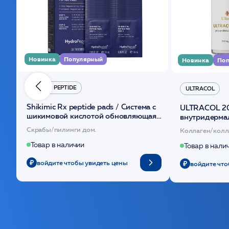
Новинка
Популярный
Новинка
Поп
HYDRO PEPTIDE
ULTRACOL
Shikimic Rx peptide pads / Cистема с
ULTRACOL 2
шикимовой кислотой обновляющая
внутридерма
(30шт) /HP
основе поли
Скрабы/пилинги дом.
Коллаген/колл
Товар в наличии
Товар в нали
войдите чтобы увидеть цены
войдите что