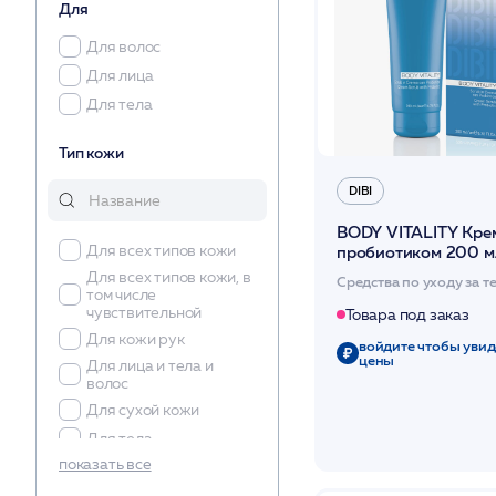
Для
Для волос
Для лица
Для тела
Тип кожи
DIBI
BODY VITALITY Крем
пробиотиком 200 мл
Для всех типов кожи
Для всех типов кожи, в
Средства по уходу за т
том числе
чувствительной
Товара под заказ
Для кожи рук
войдите чтобы увид
цены
Для лица и тела и
волос
Для сухой кожи
Для тела
показать все
Обезвоженная