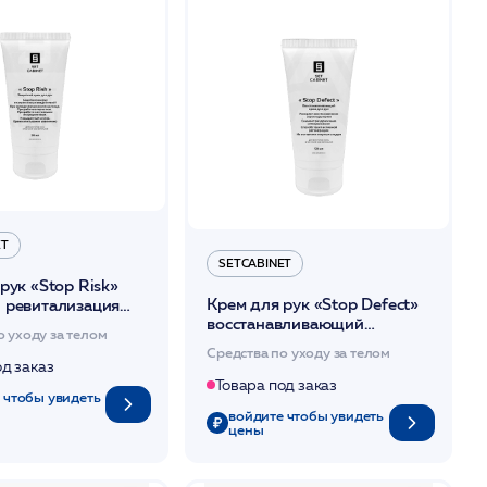
ET
SETCABINET
рук «Stop Risk»
Крем для рук «Stop Defect»
 ревитализация
восстанавливающий
ие питание 50мл
о уходу за телом
регенерация заживление
et
Средства по уходу за телом
50мл /SetCabinet
од заказ
Товара под заказ
 чтобы увидеть
войдите чтобы увидеть
цены