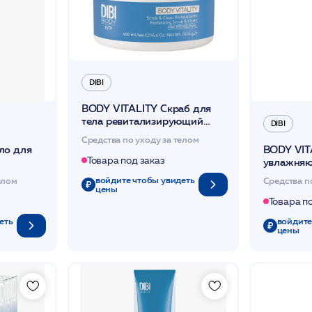
DIBI
BODY VITALITY Скраб для
тела ревитализирующий
DIBI
400 мл /DIBI
Средства по уходу за телом
ло для
BODY VIT
Товара под заказ
увлажняю
500 мл
гиалурон
войдите чтобы увидеть
елом
Средства п
обновлен
цены
/DIBI
Товара п
еть
войдите
цены