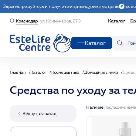
Зарегистрируйтесь и получите индивидуальные цены
на вс
Каталог
Бр
Краснодар
ул. Коммунаров, 270
Каталог
Главная
Каталог
Космецевтика
Домашняя линия
Средст
Средства по уходу за т
Наличие
Последние изм
Вернуться назад