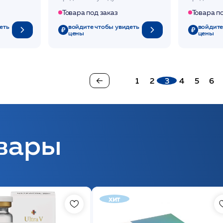
Товара под заказ
Товара п
еть
войдите чтобы увидеть
войдите
цены
цены
1
2
3
4
5
6
вары
хит