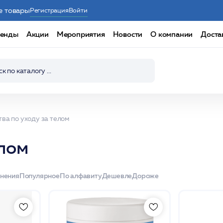
е товары
Регистрация
Войти
енды
Акции
Мероприятия
Новости
О компании
Доста
ва по уходу за телом
елом
енения
Популярное
По алфавиту
Дешевле
Дороже