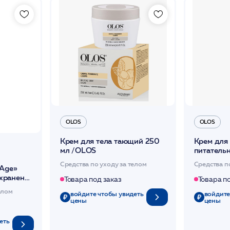
OLOS
OLOS
Крем для тела тающий 250
Крем для 
мл /OLOS
питатель
Средства по уходу за телом
Средства п
 Age»
хранение
Товара под заказ
Товара п
ие 50мл
елом
войдите чтобы увидеть
войдите
цены
цены
еть