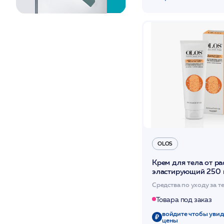
OLOS
Крем для тела от р
эластирующий 250 
/OLOS
Средства по уходу за т
Товара под заказ
войдите чтобы увид
цены