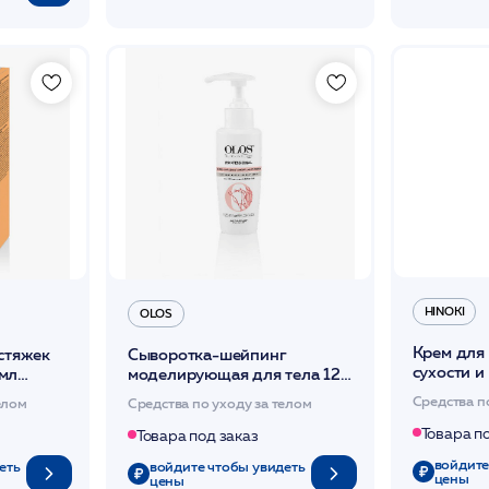
HINOKI
OLOS
Крем для 
астяжек
Сыворотка-шейпинг
сухости и
мл
моделирующая для тела 120
and knee 
мл /OLOS
Средства п
елом
Средства по уходу за телом
Clinical
Товара п
Товара под заказ
войдите
еть
войдите чтобы увидеть
цены
цены