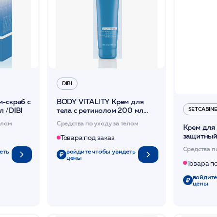
DIBI
-скраб с
BODY VITALITY Крем для
SETCABIN
 /DIBI
тела с ретинолом 200 мл
/DIBI
елом
Средства по уходу за телом
Крем для 
защитный
Товара под заказ
увлажнен
Средства п
еть
войдите чтобы увидеть
/SetCabin
цены
Товара п
войдите
цены