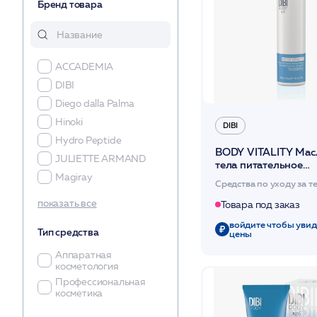
Бренд товара
ACCADEMIA
DIBI
Diego dalla Palma
Hinoki
DIBI
Hydro Peptide
BODY VITALITY Мас
JULIETTE ARMAND
тела питательное
ревитализирующее 
Magiray
Средства по уходу за т
/DIBI
MESOPHARM
показать все
Товара под заказ
OLOS
войдите чтобы увид
Тип средства
PHYTOCEAN
цены
PHYTOMER
Аппаратная
косметология
SetCabinet
Профессиональная
Stella Marina
косметика
ММ