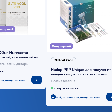
улярный
Популярный
00мг Имплантат
льный, стерильный на
MEDICAL CASE
диоксанона /ULTRACOL
агеностимуляторы
Набор PRP Unique для получения
чии
введения аутологичной плазмы
(саше 1шт)/Medical Case
бы увидеть цены
Плазмотерапия
Товар в наличии
войдите чтобы увидеть цены