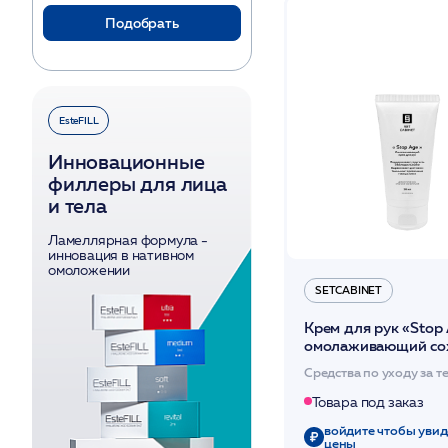
Сухая
Подобрать
Увядающая
EsteFILL
Инновационные
филлеры для лица
и тела
Ламеллярная формула -
инновация в нативном
омоложении
SETCABINET
Крем для рук «Stop
омолаживающий со
упругости осветлен
Средства по уходу за т
/SetCabinet
Товара под заказ
войдите чтобы увид
цены