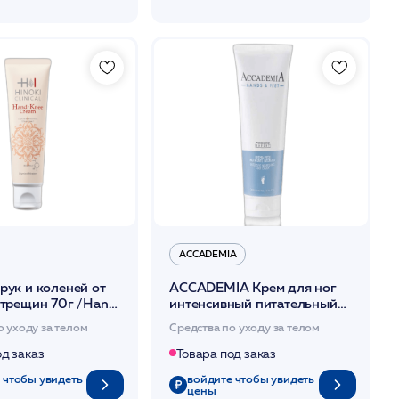
ACCADEMIA
рук и коленей от
ACCADEMIA Крем для ног
 трещин 70г /Hand
интенсивный питательный
cream /Hinoki
300 мл
о уходу за телом
Средства по уходу за телом
од заказ
Товара под заказ
 чтобы увидеть
войдите чтобы увидеть
цены