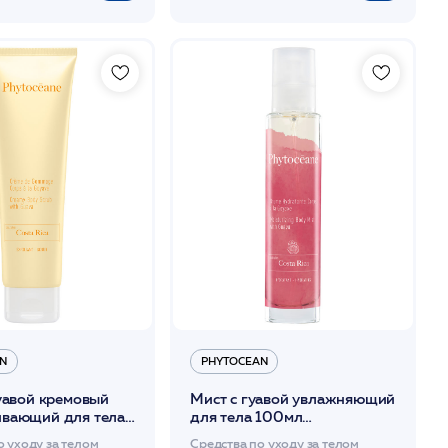
N
PHYTOCEAN
уавой кремовый
Мист с гуавой увлажняющий
вающий для тела
для тела 100мл
PHYTOCEAN*
/PHYTOCEAN*
о уходу за телом
Средства по уходу за телом