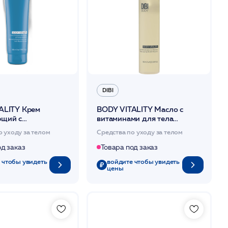
DIBI
ALITY Крем
BODY VITALITY Масло с
щий с
витаминами для тела
овой килотой для
реструктурирующее 100 мл
о уходу за телом
Средства по уходу за телом
ия кожи 300 мл
/DIBI
од заказ
Товара под заказ
 чтобы увидеть
войдите чтобы увидеть
цены