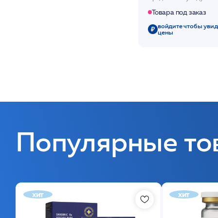
Товара под заказ
войдите чтобы увид
цены
Популярные то
хит
хит