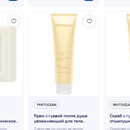
PHYTOCEAN
PHYTOCEA
Крем с гуавой после душа
Скраб с г
ическое
увлажняющий для тела
отшелуши
N*
150мл /PHYTOCEAN*
150мл /
елом
Средства по уходу за телом
Средства п