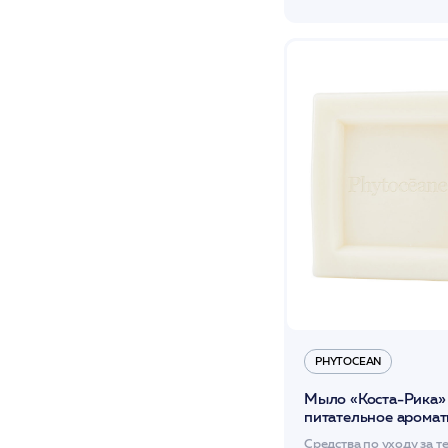
PHYTOCEAN
Мыло «Коста-Рика»
питательное аромат
100 гр /PHYTOCEA
Средства по уходу за т