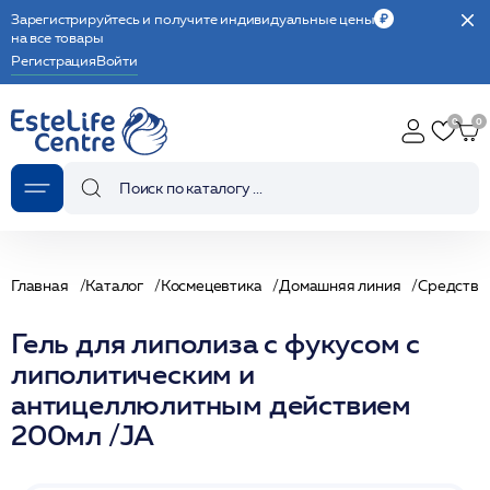
Зарегистрируйтесь и получите индивидуальные цены
на все товары
Регистрация
Войти
Главная
Каталог
Космецевтика
Домашняя линия
Средства 
Гель для липолиза с фукусом с
липолитическим и
антицеллюлитным действием
200мл /JA