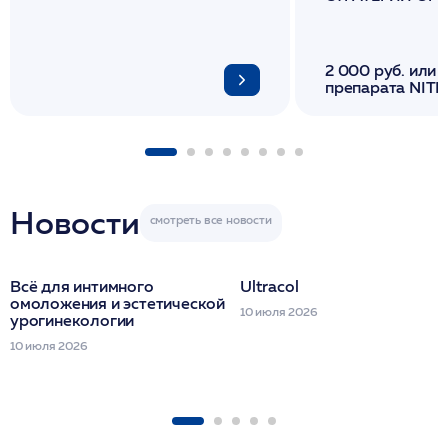
И ЛИФТИНГА К
2 000 руб. или 
препарата NITH
флакона/ LINE
1 фл/ COLLOST о
FACETEM 1 шпр
ULTRACOL 1 фл
Miraline в день
семинара
Новости
Всё для интимного
Ultracol
омоложения и эстетической
10 июля 2026
урогинекологии
10 июля 2026