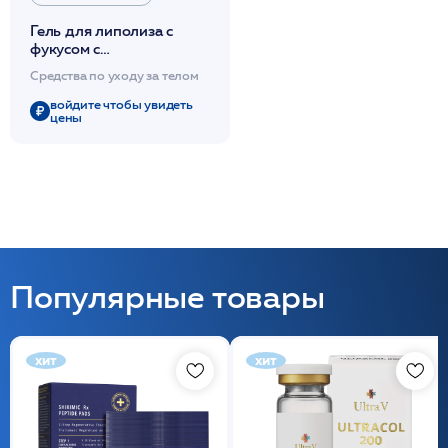
Гель для липолиза с
фукусом с
липолитическим и
Средства по уходу за телом
антицеллюлитным
действием 200мл /JA
войдите чтобы увидеть
цены
Популярные товары
хит
хит