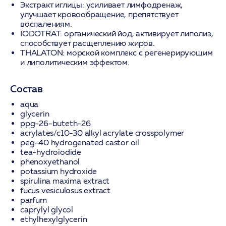
Экстракт иглицы:
усиливает лимфодренаж,
улучшает кровообращение, препятствует
воспалениям.
IODOTRAT:
органический йод, активирует липолиз,
способствует расщеплению жиров.
THALATON:
морской комплекс с регенерирующим
и липолитическим эффектом.
Состав
aqua
glycerin
ppg-26-buteth-26
acrylates/c10-30 alkyl acrylate crosspolymer
peg-40 hydrogenated castor oil
tea-hydroiodide
phenoxyethanol
potassium hydroxide
spirulina maxima extract
fucus vesiculosus extract
parfum
caprylyl glycol
ethylhexylglycerin