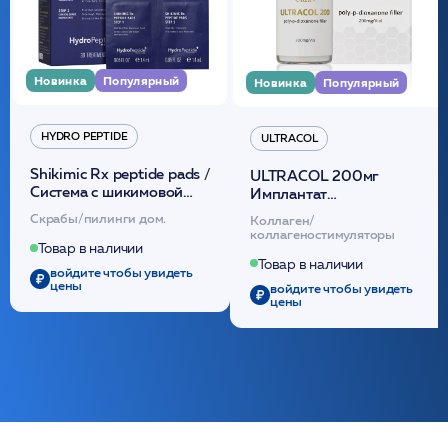
Новинка
Популярный
Новинка
Популярный
HYDRO PEPTIDE
ULTRACOL
Shikimic Rx peptide pads /
ULTRACOL 200мг
Cистема с шикимовой
Имплантат
кислотой обновляющая
внутридермальный,
Скрабы/пилинги дом.
Коллаген/
(30шт) /HP
стерильный на основе
коллагеностимуляторы
полидиоксанона
Товар в наличии
/ULTRACOL
Товар в наличии
войдите чтобы увидеть
цены
войдите чтобы увидеть
цены