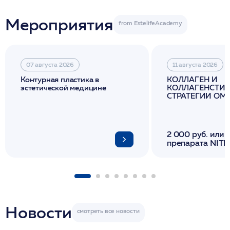
Мероприятия
07 августа 2026
11 августа 2026
Контурная пластика в
КОЛЛАГЕН И
эстетической медицине
КОЛЛАГЕНСТИМ
СТРАТЕГИИ О
И ЛИФТИНГА К
2 000 руб. или 
препарата NITH
флакона/ LINE
1 фл/ COLLOST о
FACETEM 1 шпр
ULTRACOL 1 фл
Miraline в день
семинара
Новости