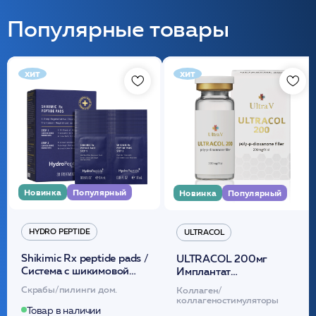
Популярные товары
хит
хит
Новинка
Популярный
Новинка
Популярный
HYDRO PEPTIDE
ULTRACOL
Shikimic Rx peptide pads /
ULTRACOL 200мг
Cистема с шикимовой
Имплантат
кислотой обновляющая
внутридермальный,
Скрабы/пилинги дом.
Коллаген/
(30шт) /HP
стерильный на основе
коллагеностимуляторы
полидиоксанона
Товар в наличии