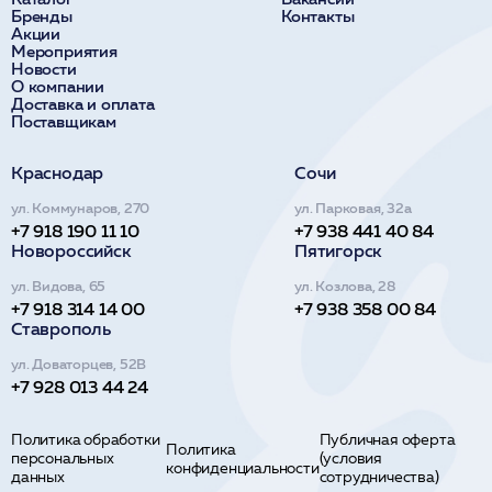
Бренды
Контакты
Акции
Мероприятия
Новости
О компании
Доставка и оплата
Поставщикам
Краснодар
Сочи
ул. Коммунаров, 270
ул. Парковая, 32а
+7 918 190 11 10
+7 938 441 40 84
Новороссийск
Пятигорск
ул. Видова, 65
ул. Козлова, 28
+7 918 314 14 00
+7 938 358 00 84
Ставрополь
ул. Доваторцев, 52В
+7 928 013 44 24
Политика обработки
Публичная оферта
Политика
персональных
(условия
конфиденциальности
данных
сотрудничества)