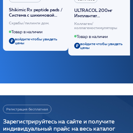
Shikimic Rx peptide pads /
ULTRACOL 200мг
Cистема с шикимовой
Имплантат
кислотой обновляющая
внутридермальный,
Скрабы/пилинги дом.
Коллаген/
(30шт) /HP
стерильный на основе
коллагеностимуляторы
полидиоксанона
Товар в наличии
/ULTRACOL
Товар в наличии
войдите чтобы увидеть
цены
войдите чтобы увидеть
цены
Регистрация бесплатная
Зарегистрируйтесь на сайте и получите
индивидуальный прайс на весь каталог