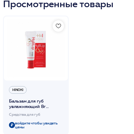
Просмотренные товары
HINOKI
Бальзам для губ
увлажняющий 8г
/HyBLip /Hinoki Clinical
Средства для губ
войдите чтобы увидеть
цены