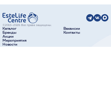
©2013–2026 Все права защищены.
Каталог
Вакансии
Бренды
Контакты
Акции
Мероприятия
Новости
О компании
Доставка и оплата
Поставщикам
Краснодар
Сочи
ул. Коммунаров, 270
ул. Парковая, 32а
+7 918 190 11 10
+7 938 441 40 84
Новороссийск
Пятигорск
ул. Видова, 65
ул. Козлова, 28
+7 918 314 14 00
+7 938 358 00 84
Ставрополь
ул. Доваторцев, 52В