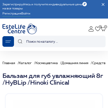
Зарегистрируйтесь и получите индивидуальные цены
на все товары
Регистрация
Войти
Главная
Каталог
Космецевтика
Домашняя линия
Средства 
Бальзам для губ увлажняющий 8г
/HyBLip /Hinoki Clinical