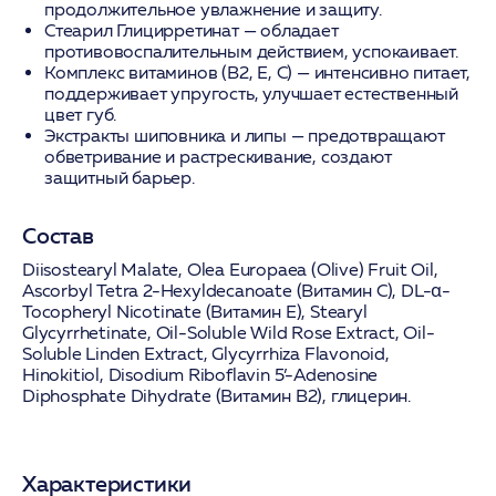
продолжительное увлажнение и защиту.
Стеарил Глицирретинат
— обладает
противовоспалительным действием, успокаивает.
Комплекс витаминов (B2, E, C)
— интенсивно питает,
поддерживает упругость, улучшает естественный
цвет губ.
Экстракты шиповника и липы
— предотвращают
обветривание и растрескивание, создают
защитный барьер.
Состав
Diisostearyl Malate, Olea Europaea (Olive) Fruit Oil,
Ascorbyl Tetra 2-Hexyldecanoate (Витамин C), DL-α-
Tocopheryl Nicotinate (Витамин E), Stearyl
Glycyrrhetinate, Oil-Soluble Wild Rose Extract, Oil-
Soluble Linden Extract, Glycyrrhiza Flavonoid,
Hinokitiol, Disodium Riboflavin 5’-Adenosine
Diphosphate Dihydrate (Витамин B2), глицерин.
Характеристики