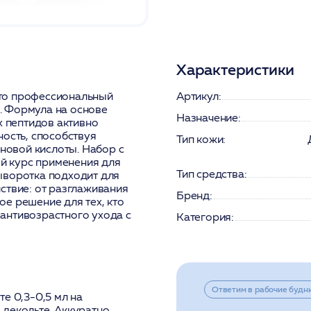
Характеристики
то профессиональный
Артикул:
. Формула на основе
Назначение:
 пептидов активно
ность, способствуя
Тип кожи:
оновой кислоты. Набор с
й курс применения для
Тип средства:
ыворотка подходит для
ствие: от разглаживания
Бренд:
е решение для тех, кто
антивозрастного ухода с
Категория:
Ответим в рабочие будн
е 0,3-0,5 мл на
декольте. Аккуратно