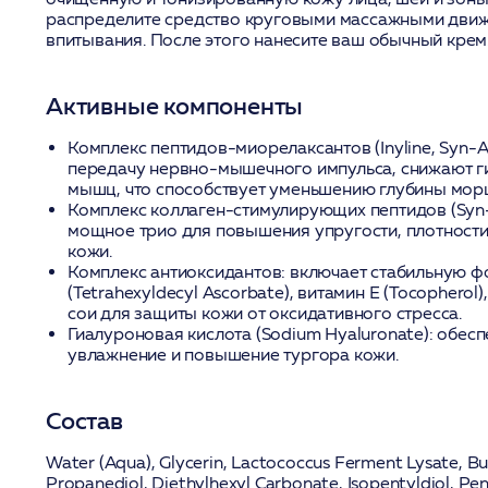
распределите средство круговыми массажными дви
впитывания. После этого нанесите ваш обычный крем
Активные компоненты
Комплекс пептидов-миорелаксантов (Inyline, Syn-A
передачу нервно-мышечного импульса, снижают г
мышц, что способствует уменьшению глубины мор
Комплекс коллаген-стимулирующих пептидов (Syn-TC
мощное трио для повышения упругости, плотност
кожи.
Комплекс антиоксидантов:
включает стабильную ф
(Tetrahexyldecyl Ascorbate), витамин E (Tocopherol
сои для защиты кожи от оксидативного стресса.
Гиалуроновая кислота (Sodium Hyaluronate):
обесп
увлажнение и повышение тургора кожи.
Состав
Water (Aqua), Glycerin, Lactococcus Ferment Lysate, Bu
Propanediol, Diethylhexyl Carbonate, Isopentyldiol, Pen