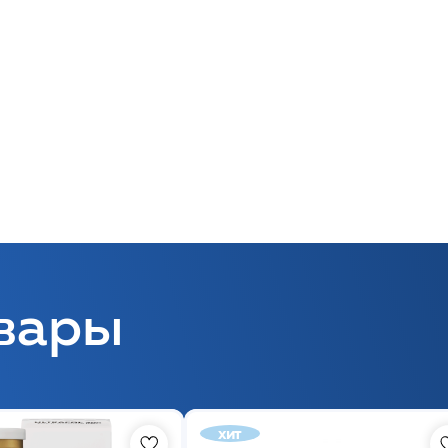
вары
хит