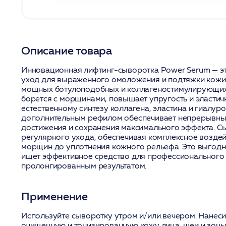
Описание товара
Инновационная лифтинг-сыворотка Power Serum — э
уход для выраженного омоложения и подтяжки кожи
мощных ботулоподобных и коллагеностимулирующих
борется с морщинами, повышает упругость и эластич
естественному синтезу коллагена, эластина и гиалур
дополнительным рефилом обеспечивает непрерывны
достижения и сохранения максимального эффекта. С
регулярного ухода, обеспечивая комплексное воздей
морщин до уплотнения кожного рельефа. Это выгодно
ищет эффективное средство для профессионального 
пролонгированным результатом.
Применение
Используйте сыворотку утром и/или вечером. Нанесит
очищенную и тонизированную кожу лица, шеи и зоны 