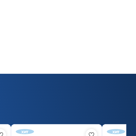
хит
хит