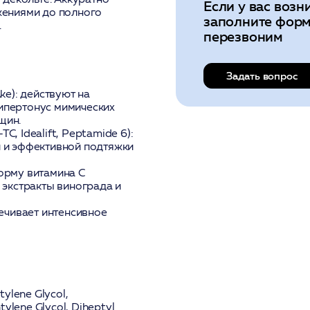
Если у вас возн
жениями до полного
заполните форм
.
перезвоним
Задать вопрос
ke):
действуют на
ипертонус мимических
щин.
, Idealift, Peptamide 6):
и и эффективной подтяжки
орму витамина C
), экстракты винограда и
ечивает интенсивное
tylene Glycol,
tylene Glycol, Diheptyl