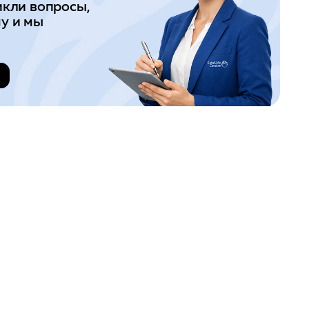
икли вопросы,
у и мы