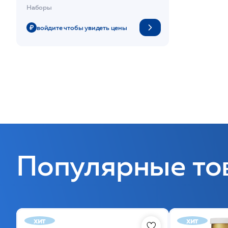
рефилом /НР
Наборы
войдите чтобы увидеть цены
Популярные то
хит
хит