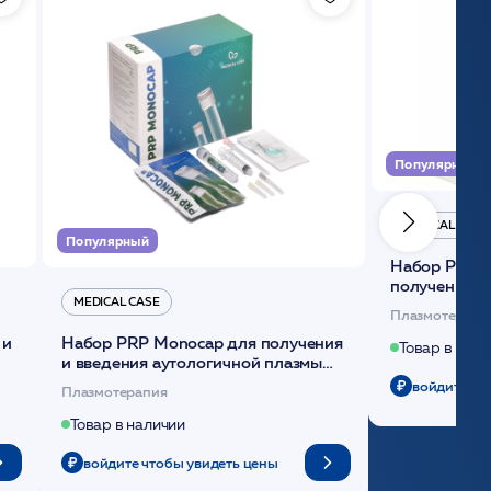
Популярный
MEDICAL CASE
Популярный
Набор Plasmoactive Стандарт для
получения и
MEDICAL CASE
плазмы (саше
Плазмотерапи
 и
Набор PRP Monocap для получения
Товар в нали
и введения аутологичной плазмы
(саше 1шт)/Medical Case
войдите чт
Плазмотерапия
Товар в наличии
войдите чтобы увидеть цены