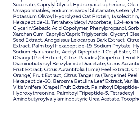
Succinate, Caprylyl Glycol, Hydroxyacetophenone, Olea 
Unsaponifiables, Sodium Stearoyl Glutamate, Cetearyl Al
Potassium Olivoyl Hydrolyzed Oat Protein, Lysolecithin
Hexapeptide-11
, Tetrahexyldecyl Ascorbate, 1,2-Hexane
Glycerin/Sebacic Acid Copolymer, Phenylpropanol, Sorbi
Xanthan Gum, Caprylic/Capric Triglyceride, Glyceryl Ole
Seed Extract, Anogeissus Leiocarpus Bark Extract, Citr
Extract,
Palmitoyl Hexapeptide-19
, Sodium Phytate, Hy
Sodium Hyaluronate
, Acetyl Dipeptide-1 Cetyl Ester, Ci
(Orange) Peel Extract, Citrus Paradisi (Grapefruit) Fruit 
Diaminobutyroyl Benzylamide Diacetate
, Citrus Auran
Fruit Extract, Citrus Aurantifolia (Lime) Peel Extract, Ci
Orange) Fruit Extract, Citrus Tangerina (Tangerine) Peel
Hexapeptide-30
, Barosma Betulina Leaf Extract, Vanilla 
Vitis Vinifera (Grape) Fruit Extract,
Palmitoyl Dipeptide
Hydroxythreonine, Palmitoyl Tripeptide-5
, Tetradecyl
Aminobutyroylvalylaminobutyric Urea Acetate, Tocophe