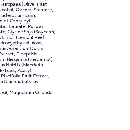
Europaea (Olive) Fruit
cohol, Glyceryl Stearate,
, Sclerotium Gum,
diol, Capryloyl
tan Laurate, Pullulan,
ate, Glycine Soja (Soybean)
us Limon (Lemon) Peel
droxyethylcellulose,
trus Aurantium Dulcis
Extract,
Dipeptide
tium Bergamia (Bergamot)
trus Nobilis (Mandarin
 Extract,
Acetyl
Planifolia Fruit Extract,
-5 Diaminobutyroyl
rol, Magnesium Chloride.