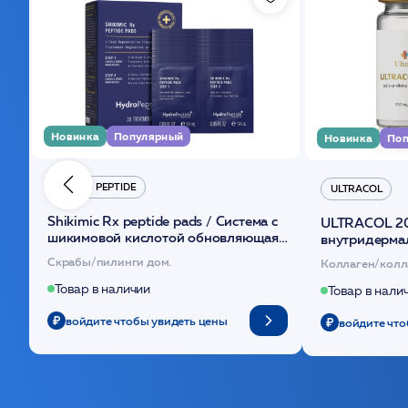
Новинка
Популярный
Новинка
Поп
HYDRO PEPTIDE
ULTRACOL
Shikimic Rx peptide pads / Cистема с
ULTRACOL 2
шикимовой кислотой обновляющая
внутридерма
(30шт) /HP
основе поли
Скрабы/пилинги дом.
Коллаген/колл
Товар в наличии
Товар в нали
войдите чтобы увидеть цены
войдите что