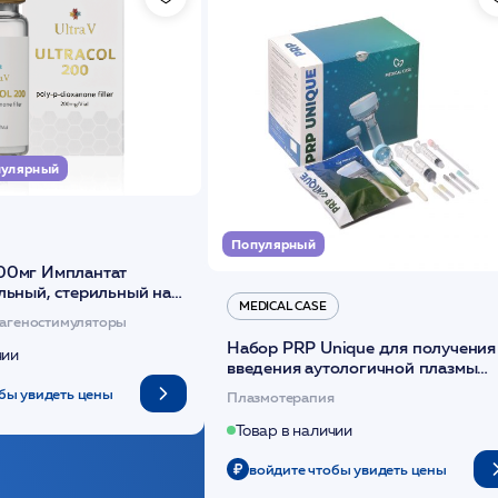
улярный
Популярный
00мг Имплантат
льный, стерильный на
MEDICAL CASE
диоксанона /ULTRACOL
агеностимуляторы
Набор PRP Unique для получения
чии
введения аутологичной плазмы
(саше 1шт)/Medical Case
бы увидеть цены
Плазмотерапия
Товар в наличии
войдите чтобы увидеть цены