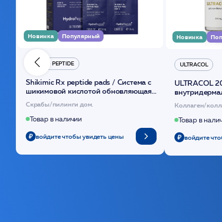
Новинка
Популярный
Новинка
Поп
HYDRO PEPTIDE
ULTRACOL
Shikimic Rx peptide pads / Cистема с
ULTRACOL 2
шикимовой кислотой обновляющая
внутридерма
(30шт) /HP
основе поли
Скрабы/пилинги дом.
Коллаген/колл
Товар в наличии
Товар в нали
войдите чтобы увидеть цены
войдите что