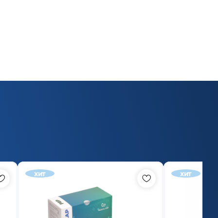
хит
хит