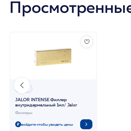
Просмотренные
JALOR
JALOR INTENSE Филлер
внутридермальный 1мл/ Jalor
Филлеры
войдите чтобы увидеть цены