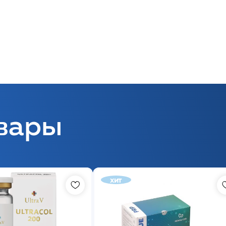
вары
хит