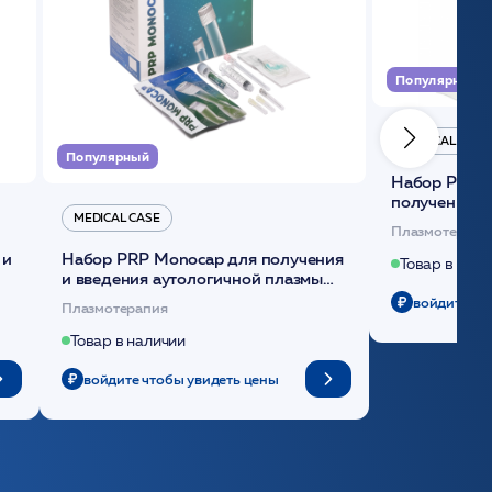
Популярный
MEDICAL CASE
Популярный
Набор Plasmoactive Стандарт для
получения и
MEDICAL CASE
плазмы (саше
Плазмотерапи
 и
Набор PRP Monocap для получения
Товар в нали
и введения аутологичной плазмы
(саше 1шт)/Medical Case
войдите чт
Плазмотерапия
Товар в наличии
войдите чтобы увидеть цены