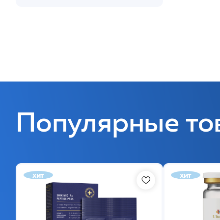
Популярные то
хит
хит