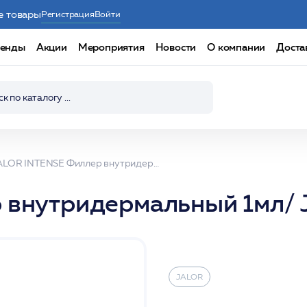
е товары
Регистрация
Войти
енды
Акции
Мероприятия
Новости
О компании
Доста
JALOR INTENSE Филлер внутридермальный 1мл/ Jalor
внутридермальный 1мл/ J
JALOR