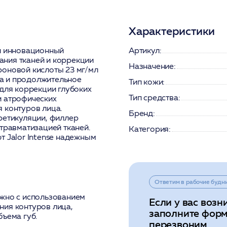
Характеристики
ой инновационный
Артикул:
ния тканей и коррекции
Назначение:
роновой кислоты 23 мг/мл
а и продолжительное
Тип кожи:
 для коррекции глубоких
Тип средства:
и атрофических
 контуров лица.
Бренд:
ретикуляции, филлер
травматизацией тканей.
Категория:
т Jalor Intense надежным
Ответим в рабочие будн
ожно с использованием
Если у вас возн
ния контуров лица,
заполните форм
бъема губ.
перезвоним