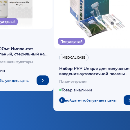
улярный
Популярный
00мг Имплантат
льный, стерильный на
MEDICAL CASE
диоксанона /ULTRACOL
агеностимуляторы
Набор PRP Unique для получения
чии
введения аутологичной плазмы
(саше 1шт)/Medical Case
бы увидеть цены
Плазмотерапия
Товар в наличии
войдите чтобы увидеть цены