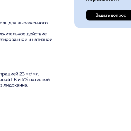
Задать вопрос
гель для выраженного
лжительное действие
улированной и нативной
рацией 23 мг/мл.
ной ГК и 5% нативной
з лидокаина.