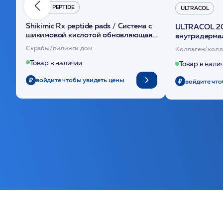
HYDRO PEPTIDE
ULTRACOL
Shikimic Rx peptide pads / Cистема с
ULTRACOL 2
шикимовой кислотой обновляющая
внутридерма
(30шт) /HP
основе поли
Скрабы/пилинги дом.
Коллаген/колл
Товар в наличии
Товар в нали
войдите чтобы увидеть цены
войдите что