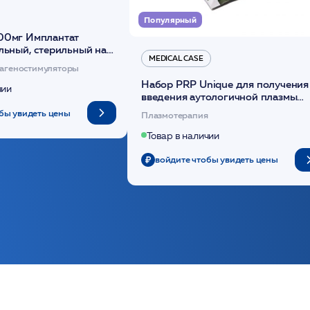
Популярный
00мг Имплантат
льный, стерильный на
MEDICAL CASE
диоксанона /ULTRACOL
агеностимуляторы
Набор PRP Unique для получения
чии
введения аутологичной плазмы
(саше 1шт)/Medical Case
бы увидеть цены
Плазмотерапия
Товар в наличии
войдите чтобы увидеть цены