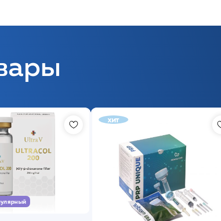
вары
хит
улярный