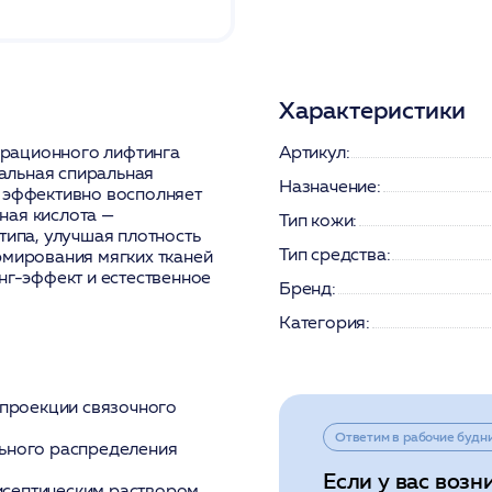
Характеристики
рационного лифтинга
Артикул:
кальная спиральная
Назначение:
и эффективно восполняет
ная кислота —
Тип кожи:
типа, улучшая плотность
Тип средства:
рмирования мягких тканей
нг-эффект и естественное
Бренд:
Категория:
 проекции связочного
Ответим в рабочие будн
льного распределения
Если у вас возн
септическим раствором.