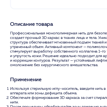
Описание товара
Профессиональная монополимерная нить для безопе
создает прочный 3D каркас в тканях лица и тела. Уни
структура обеспечивает мгновенный подъем тканей 
утраченный объем. Активный компонент — полимолоч
стимулирует выработку собственного коллагена 1-го 
и упругость кожи. Решение идеально подходит для а
и коррекции контуров. Результат — устойчивый лифти
омоложение без хирургического вмешательства.
Применение
Используя стерильную иглу-носитель, введите нить в
аппарата или зоны дефицита объема.
Обеспечьте формирование 3D каркаса за счет спира
нити.
После процедуры обрабатывайте зону введения анти