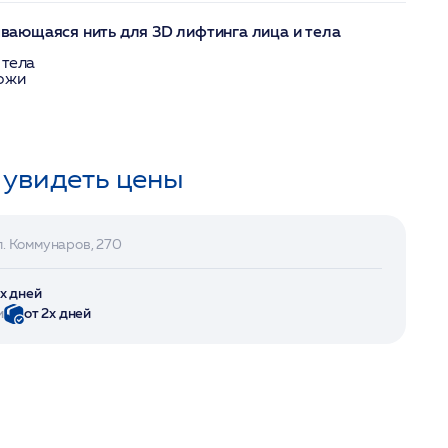
ающаяся нить для 3D лифтинга лица и тела
 тела
кожи
 увидеть цены
л. Коммунаров, 270
2х дней
и
от 2х дней