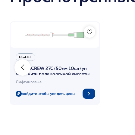
DG-LIFT
PLLA SCREW 27G/50мм 10шт/уп
моно нити полимолочной кислоты
на иглах-носителях 3D арм /DG-lift
Лифтинговые
войдите чтобы увидеть цены