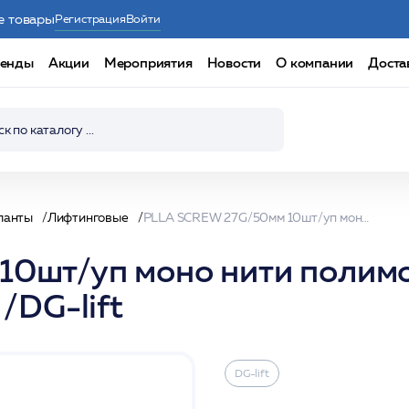
е товары
Регистрация
Войти
енды
Акции
Мероприятия
Новости
О компании
Доста
ланты
Лифтинговые
PLLA SCREW 27G/50мм 10шт/уп моно нити полимолочной кислоты на иглах-носителях 3D арм /DG-lift
0шт/уп моно нити полимо
/DG-lift
DG-lift