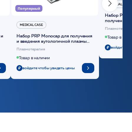
MEDICAL CASE
Популярный
Набор Plasmoactive Стандарт для
получения и
MEDICAL CASE
плазмы (саше
Плазмотерапи
 и
Набор PRP Monocap для получения
Товар в нали
и введения аутологичной плазмы
(саше 1шт)/Medical Case
войдите чт
Плазмотерапия
Товар в наличии
войдите чтобы увидеть цены