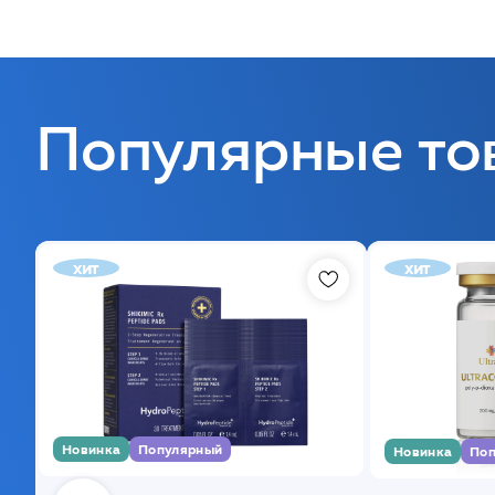
Популярные то
хит
хит
Новинка
Популярный
Новинка
Поп