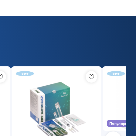
хит
хит
Популярный