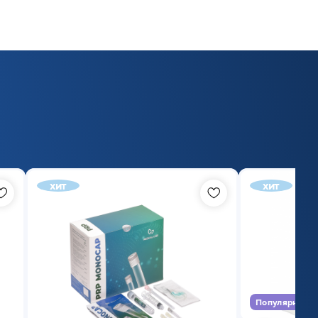
хит
хит
Популярный