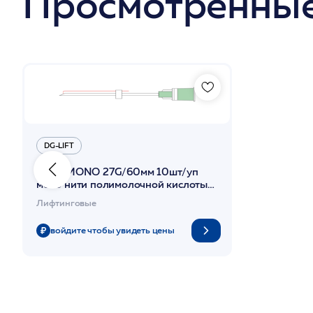
Просмотренные
DG-LIFT
PLLA MONO 27G/60мм 10шт/уп
моно нити полимолочной кислоты
на иглах-носителях 2D арм /DG-lift
Лифтинговые
войдите чтобы увидеть цены