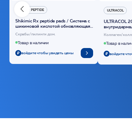
HYDRO PEPTIDE
ULTRACOL
Shikimic Rx peptide pads / Cистема с
ULTRACOL 2
шикимовой кислотой обновляющая
внутридерма
(30шт) /HP
основе поли
Скрабы/пилинги дом.
Коллаген/колл
Товар в наличии
Товар в нали
войдите чтобы увидеть цены
войдите что