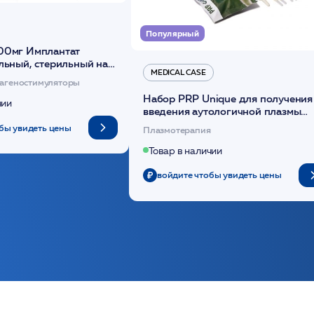
Популярный
00мг Имплантат
льный, стерильный на
MEDICAL CASE
диоксанона /ULTRACOL
агеностимуляторы
Набор PRP Unique для получения
чии
введения аутологичной плазмы
(саше 1шт)/Medical Case
бы увидеть цены
Плазмотерапия
Товар в наличии
войдите чтобы увидеть цены