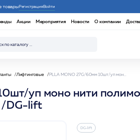
е товары
Регистрация
Войти
енды
Акции
Мероприятия
Новости
О компании
Доста
ланты
Лифтинговые
PLLA MONO 27G/60мм 10шт/уп моно нити полимолочной кислоты на иглах-носителях 2D арм /DG-lift
шт/уп моно нити полимо
/DG-lift
DG-lift