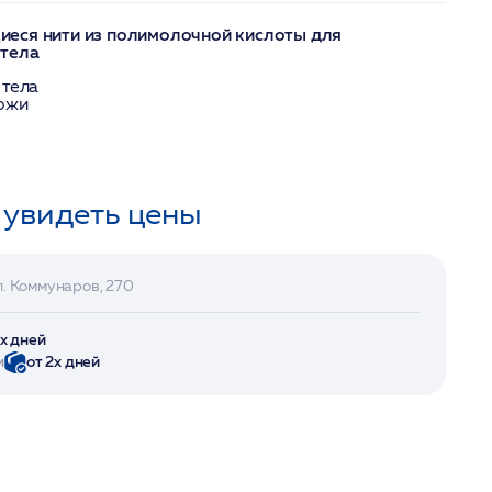
еся нити из полимолочной кислоты для
 тела
 тела
кожи
 увидеть цены
л. Коммунаров, 270
2х дней
и
от 2х дней