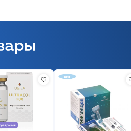
вары
хит
улярный