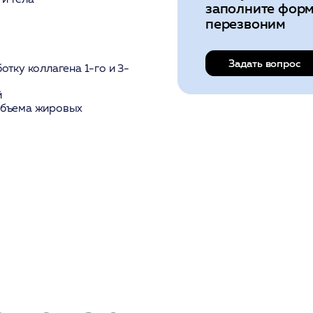
заполните форм
перезвоним
Задать вопрос
отку коллагена 1-го и 3-
й
объема жировых