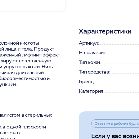
Характеристики
олочной кислоты
Артикул:
 лица и тела. Продукт
Назначение:
раженный лифтинг-эффект
улируют естественную
Тип кожи:
и упругость кожи. Нить
Тип средства:
печивая длительный
 биосовместимостью и
Бренд:
ункции.
Категория:
алистом в стерильных
Ответим в рабочие будн
а в одной плоскости
ых зонах
Если у вас возн
и тела