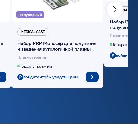
MEDICAL CASE
Популярный
Набор Plasmoactive Стандарт для
получения и
MEDICAL CASE
плазмы (саше
Плазмотерапи
 и
Набор PRP Monocap для получения
Товар в нали
и введения аутологичной плазмы
(саше 1шт)/Medical Case
войдите чт
Плазмотерапия
Товар в наличии
войдите чтобы увидеть цены