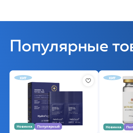
Популярные то
хит
хит
Новинка
Популярный
Новинка
Поп