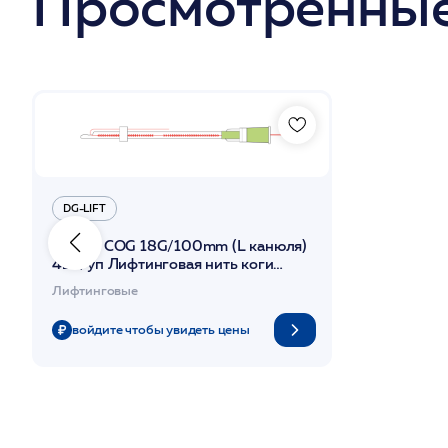
Просмотренные
DG-LIFT
PLACL COG 18G/100mm (L канюля)
4шт/уп Лифтинговая нить коги
Сополимер /DG-lift
Лифтинговые
войдите чтобы увидеть цены