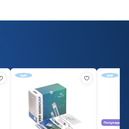
хит
хит
Популярный