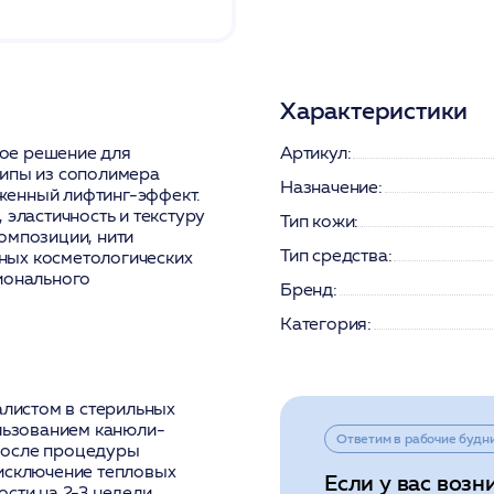
Характеристики
ое решение для
Артикул:
шипы из сополимера
Назначение:
женный лифтинг-эффект.
 эластичность и текстуру
Тип кожи:
омпозиции, нити
Тип средства:
ных косметологических
ионального
Бренд:
Категория:
листом в стерильных
ользованием канюли-
Ответим в рабочие будн
После процедуры
 исключение тепловых
Если у вас возн
сти на 2-3 недели.