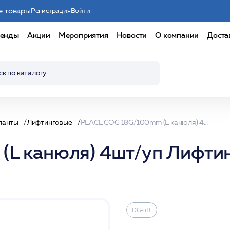
е товары
Регистрация
Войти
енды
Акции
Мероприятия
Новости
О компании
Доста
ланты
Лифтинговые
PLACL COG 18G/100mm (L канюля) 4шт/уп Лифтинговая нить коги Сополимер /DG-lift
L канюля) 4шт/уп Лифтин
DG-lift