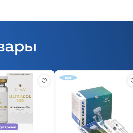
вары
хит
улярный