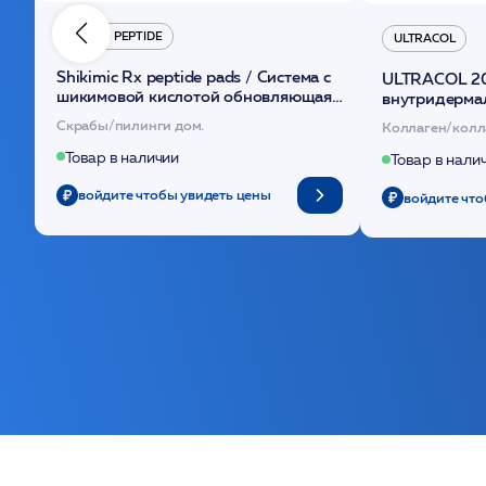
HYDRO PEPTIDE
ULTRACOL
Shikimic Rx peptide pads / Cистема с
ULTRACOL 2
шикимовой кислотой обновляющая
внутридерма
(30шт) /HP
основе поли
Скрабы/пилинги дом.
Коллаген/колл
Товар в наличии
Товар в нали
войдите чтобы увидеть цены
войдите что