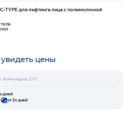
C-TYPE для лифтинга лица с полимолочной
 тела
кожи
 увидеть цены
л. Коммунаров, 270
2х дней
и
от 2х дней