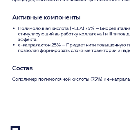
Активные компоненты
Полимолочная кислота (PLLA) 75%
— Биоревитализ
стимулирующий выработку коллагена I и III типов 
эффекта.
е-капралактон 25%
— Придает нити повышенную гиб
позволяя формировать сложные траектории и над
Состав
Сополимер полимолочной кислоты (75%) и е-капралак