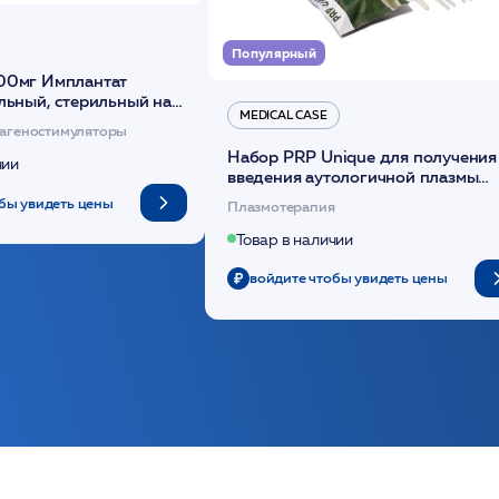
Популярный
00мг Имплантат
льный, стерильный на
MEDICAL CASE
диоксанона /ULTRACOL
агеностимуляторы
Набор PRP Unique для получения
чии
введения аутологичной плазмы
(саше 1шт)/Medical Case
бы увидеть цены
Плазмотерапия
Товар в наличии
войдите чтобы увидеть цены