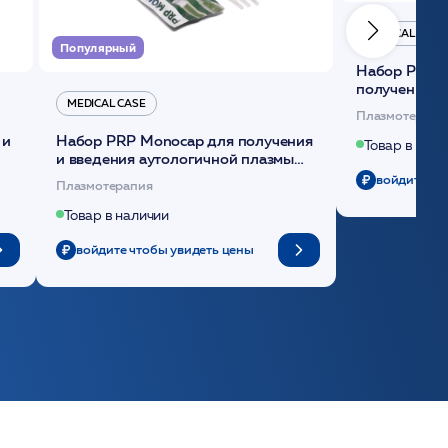
MEDICAL CASE
Популярный
Набор Plasmoactive Стандарт для
получения и
MEDICAL CASE
плазмы (саше
Плазмотерапи
 и
Набор PRP Monocap для получения
Товар в нали
и введения аутологичной плазмы
(саше 1шт)/Medical Case
войдите чт
Плазмотерапия
Товар в наличии
войдите чтобы увидеть цены