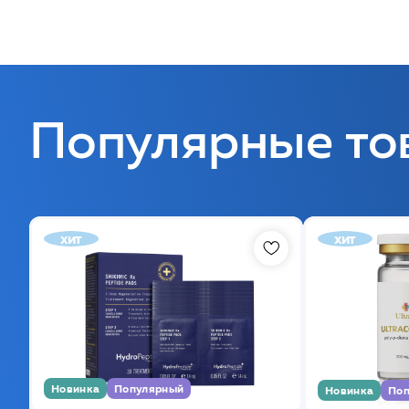
Популярные то
хит
хит
Новинка
Популярный
Новинка
Поп