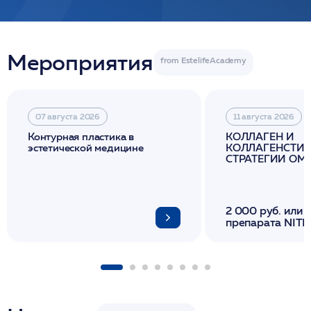
Мероприятия
07 августа 2026
11 августа 2026
Контурная пластика в
КОЛЛАГЕН И
эстетической медицине
КОЛЛАГЕНСТИМ
СТРАТЕГИИ О
И ЛИФТИНГА К
2 000 руб. или 
препарата NITH
флакона/ LINE
1 фл/ COLLOST о
FACETEM 1 шпр
ULTRACOL 1 фл
Miraline в день
семинара