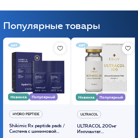
Популярные товары
хит
хит
Новинка
Популярный
Новинка
Популярный
HYDRO PEPTIDE
ULTRACOL
Shikimic Rx peptide pads /
ULTRACOL 200мг
Cистема с шикимовой
Имплантат
кислотой обновляющая
внутридермальный,