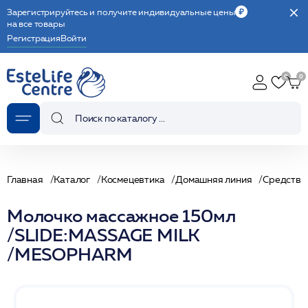
Зарегистрируйтесь и получите индивидуальные цены
на все товары
Регистрация
Войти
Главная
Каталог
Космецевтика
Домашняя линия
Средства
Молочко массажное 150мл
/SLIDE:MASSAGE MILK
/MESOPHARM