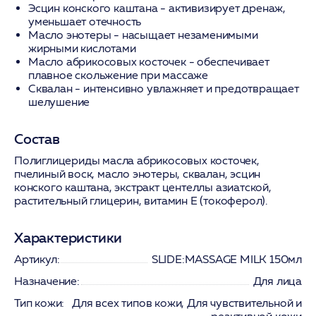
Эсцин конского каштана
- активизирует дренаж,
уменьшает отечность
Масло энотеры
- насыщает незаменимыми
жирными кислотами
Масло абрикосовых косточек
- обеспечивает
плавное скольжение при массаже
Сквалан
- интенсивно увлажняет и предотвращает
шелушение
Состав
Полиглицериды масла абрикосовых косточек,
пчелиный воск, масло энотеры, сквалан, эсцин
конского каштана, экстракт центеллы азиатской,
растительный глицерин, витамин E (токоферол).
Характеристики
Артикул:
SLIDE:MASSAGE MILK 150мл
Назначение:
Для лица
Тип кожи:
Для всех типов кожи, Для чувствительной и