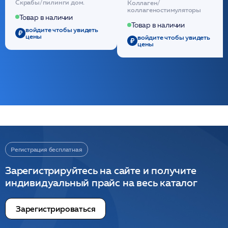
Скрабы/пилинги дом.
Коллаген/
(30шт) /HP
стерильный на основе
коллагеностимуляторы
полидиоксанона
Товар в наличии
/ULTRACOL
Товар в наличии
войдите чтобы увидеть
цены
войдите чтобы увидеть
цены
Регистрация бесплатная
Зарегистрируйтесь на сайте и получите
индивидуальный прайс на весь каталог
Зарегистрироваться