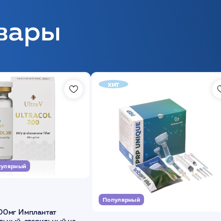
вары
хит
улярный
Популярный
00мг Имплантат
льный, стерильный на