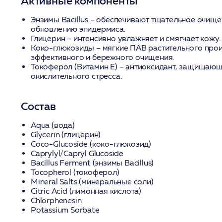
Активные компоненты
Энзимы Bacillus
– обеспечивают тщательное очище
обновлению эпидермиса.
Глицерин
– интенсивно увлажняет и смягчает кожу.
Коко-глюкозиды
– мягкие ПАВ растительного про
эффективного и бережного очищения.
Токоферол (Витамин Е)
– антиоксидант, защищающ
окислительного стресса.
Состав
Aqua (вода)
Glycerin (глицерин)
Coco-Glucoside (коко-глюкозид)
Caprylyl/Capryl Glucoside
Bacillus Ferment (энзимы Bacillus)
Tocopherol (токоферол)
Mineral Salts (минеральные соли)
Citric Acid (лимонная кислота)
Chlorphenesin
Potassium Sorbate