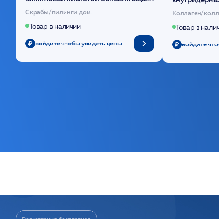
(30шт) /HP
основе поли
Скрабы/пилинги дом.
Коллаген/колл
Товар в наличии
Товар в нали
войдите чтобы увидеть цены
войдите что
Регистрация бесплатная