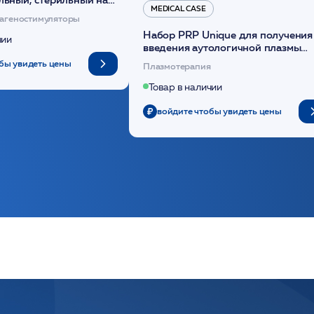
MEDICAL CASE
диоксанона /ULTRACOL
агеностимуляторы
Набор PRP Unique для получения
чии
введения аутологичной плазмы
(саше 1шт)/Medical Case
бы увидеть цены
Плазмотерапия
Товар в наличии
войдите чтобы увидеть цены