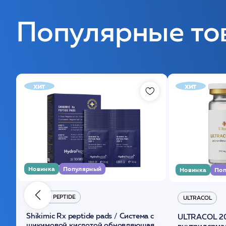
Популярные то
хит
хит
Новинка
Популярный
Новинка
Поп
HYDRO PEPTIDE
ULTRACOL
Shikimic Rx peptide pads / Cистема с
ULTRACOL 2
шикимовой кислотой обновляющая
внутридерма