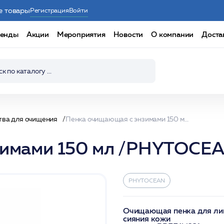
е товары
Регистрация
Войти
енды
Акции
Мероприятия
Новости
О компании
Доста
тва для очищения
Пенка очищающая с энзимами 150 мл /PHYTOCEAN
зимами 150 мл /PHYTOCE
PHYTOCEAN
Очищающая пенка для лица
сияния кожи