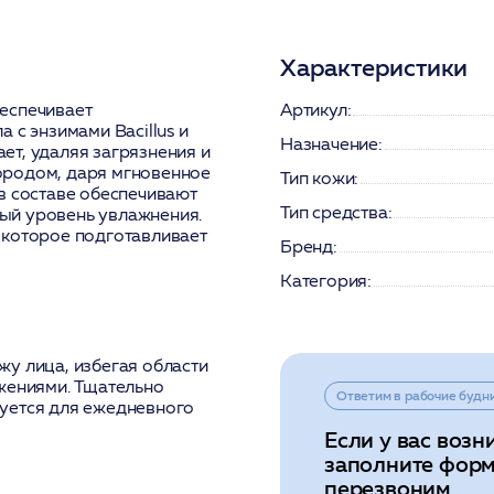
Характеристики
еспечивает
Артикул:
 с энзимами Bacillus и
Назначение:
ет, удаляя загрязнения и
ородом, даря мгновенное
Тип кожи:
в составе обеспечивают
Тип средства:
ый уровень увлажнения.
 которое подготавливает
Бренд:
Категория:
у лица, избегая области
жениями. Тщательно
Ответим в рабочие будн
уется для ежедневного
Если у вас возн
заполните форм
перезвоним