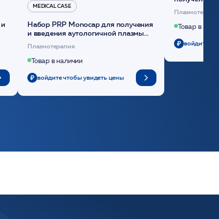
MEDICAL CASE
плазмы (саше
Плазмотерапи
 и
Набор PRP Monocap для получения
Товар в нали
и введения аутологичной плазмы
(саше 1шт)/Medical Case
войдите чт
Плазмотерапия
Товар в наличии
войдите чтобы увидеть цены