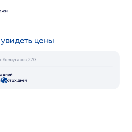
кожи
 увидеть цены
л. Коммунаров, 270
2х дней
и
от 2х дней