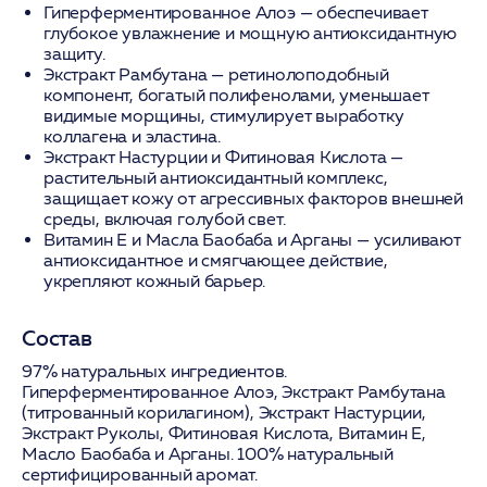
Гиперферментированное Алоэ
— обеспечивает
глубокое увлажнение и мощную антиоксидантную
защиту.
Экстракт Рамбутана
— ретинолоподобный
компонент, богатый полифенолами, уменьшает
видимые морщины, стимулирует выработку
коллагена и эластина.
Экстракт Настурции и Фитиновая Кислота
—
растительный антиоксидантный комплекс,
защищает кожу от агрессивных факторов внешней
среды, включая голубой свет.
Витамин Е и Масла Баобаба и Арганы
— усиливают
антиоксидантное и смягчающее действие,
укрепляют кожный барьер.
Состав
97% натуральных ингредиентов.
Гиперферментированное Алоэ, Экстракт Рамбутана
(титрованный корилагином), Экстракт Настурции,
Экстракт Руколы, Фитиновая Кислота, Витамин Е,
Масло Баобаба и Арганы. 100% натуральный
сертифицированный аромат.