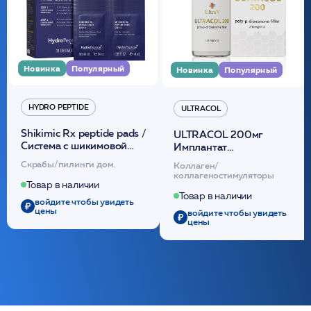
Новинка
Популярный
Новинка
Популярный
HYDRO PEPTIDE
ULTRACOL
Shikimic Rx peptide pads /
ULTRACOL 200мг
Cистема с шикимовой
Имплантат
кислотой обновляющая
внутридермальный,
Скрабы/пилинги дом.
Коллаген/
(30шт) /HP
стерильный на основе
коллагеностимуляторы
полидиоксанона
Товар в наличии
/ULTRACOL
Товар в наличии
войдите чтобы увидеть
цены
войдите чтобы увидеть
цены