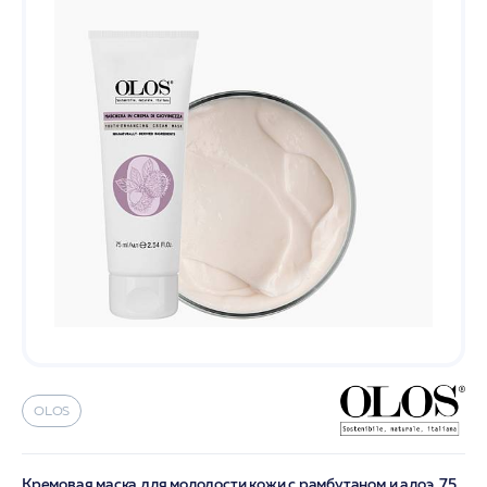
OLOS
Кремовая маска для молодости кожи с рамбутаном и алоэ, 75