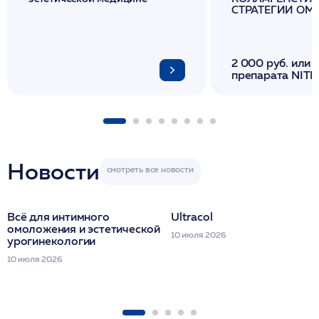
СТРАТЕГИИ О
И ЛИФТИНГА К
2 000 руб. или 
препарата NITH
флакона/ LINE
1 фл/ COLLOST о
FACETEM 1 шпр
ULTRACOL 1 фл
Miraline в день
семинара
Новости
Всё для интимного
Ultracol
омоложения и эстетической
10 июля 2026
урогинекологии
10 июля 2026