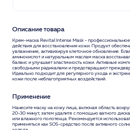
Описание товара
Крем-маска Revital:Intense Mask - профессионально
действия для восстановления кожи. Продукт обеспечи
увлажнение, активизируя клеточное обновление. Бл
аминокислот и натуральным маслам маска восстанав
баланс и улучшает эластичность кожи. Активные ком
свободными радикалами и предотвращают преждевр
Идеально подходит для регулярного ухода и экстрен
кожи после неблагоприятных воздействий.
Применение
Нанесите маску на кожу лица, включая область вокруг 
20-30 минут, затем удалите с помощью ватного диска
или влажного полотенца. Рекомендуется использоват
применяться как SOS-средство после активного солн
холода.