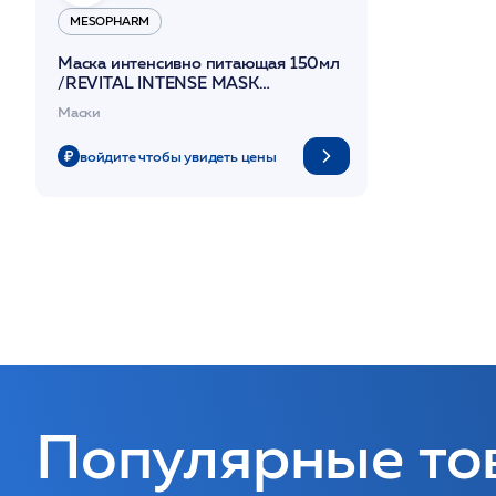
MESOPHARM
Маска интенсивно питающая 150мл
/REVITAL INTENSE MASK
/MESOPHARM
Маски
войдите чтобы увидеть цены
Популярные то