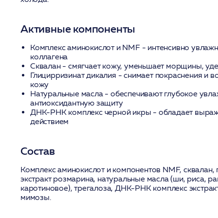
Активные компоненты
Комплекс аминокислот и NMF
- интенсивно увлажн
коллагена
Сквалан
- смягчает кожу, уменьшает морщины, уд
Глицирризинат дикалия
- снимает покраснения и в
кожу
Натуральные масла
- обеспечивают глубокое увла
антиоксидантную защиту
ДНК-РНК комплекс черной икры
- обладает выр
действием
Состав
Комплекс аминокислот и компонентов NMF, сквалан, 
экстракт розмарина, натуральные масла (ши, риса, ра
каротиновое), трегалоза, ДНК-РНК комплекс экстракт
мимозы.