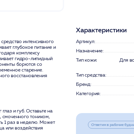
Характеристики
е средство интенсивного
Артикул:
вает глубокое питание и
Назначение:
агодаря комплексу
ливает гидро-липидный
Тип кожи:
Для во
поненты борются со
еменное старение.
Тип средства:
ного восстановления
Бренд:
Категория:
глаз и губ. Оставьте на
, смоченного тоником,
ь 1 раз в неделю. Может
Ответим в рабочие будн
ца или воздействия