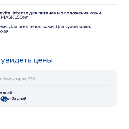
evital:intense для питания и омоложения кожи
E MASK 150мл
жи, Для всех типов кожи, Для сухой кожи,
ухая
 увидеть цены
л. Коммунаров, 270
2х дней
и
от 2х дней