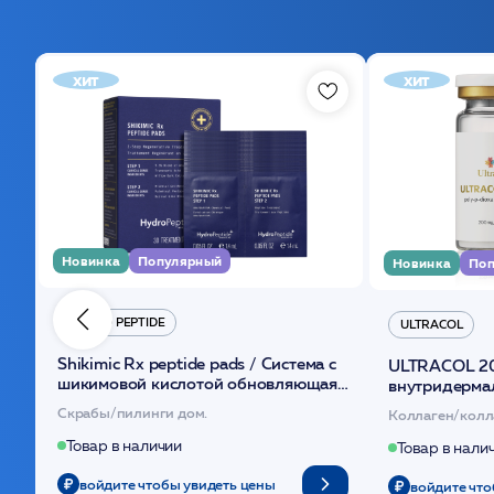
хит
хит
Новинка
Популярный
Новинка
Поп
HYDRO PEPTIDE
ULTRACOL
Shikimic Rx peptide pads / Cистема с
ULTRACOL 2
шикимовой кислотой обновляющая
внутридерма
(30шт) /HP
основе поли
Скрабы/пилинги дом.
Коллаген/колл
Товар в наличии
Товар в нали
войдите чтобы увидеть цены
войдите что