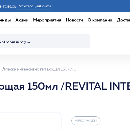
е товары
Регистрация
Войти
енды
Акции
Мероприятия
Новости
О компании
Доста
Маска интенсивно питающая 150мл /REVITAL INTENSE MASK /MESOPHARM
ающая 150мл /REVITAL IN
MESOPHARM