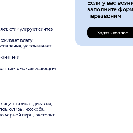
Если у вас возн
заполните форм
перезвоним
яет, стимулирует синтез
Задать вопрос
ерживает влагу
оспаления, успокаивает
жнение и
аженным омолаживающим
глицирризинат дикалия,
пса, оливы, жожоба,
а черной икры, экстракт