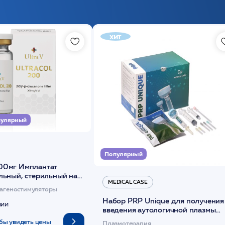
хит
улярный
Популярный
00мг Имплантат
льный, стерильный на
MEDICAL CASE
диоксанона /ULTRACOL
агеностимуляторы
Набор PRP Unique для получения
чии
введения аутологичной плазмы
(саше 1шт)/Medical Case
бы увидеть цены
Плазмотерапия