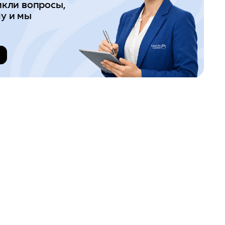
икли вопросы,
у и мы