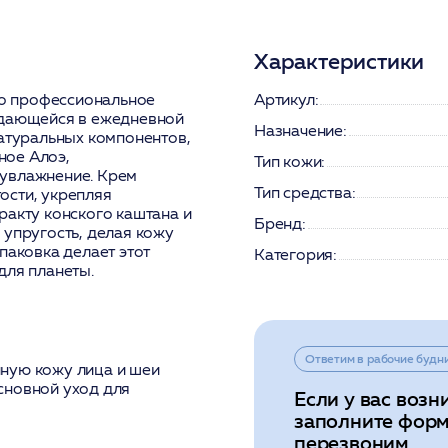
Характеристики
о профессиональное
Артикул:
ждающейся в ежедневной
Назначение:
натуральных компонентов,
ное Алоэ,
Тип кожи:
 увлажнение. Крем
Тип средства:
ости, укрепляя
ракту конского каштана и
Бренд:
 упругость, делая кожу
паковка делает этот
Категория:
для планеты.
Ответим в рабочие будн
ную кожу лица и шеи
сновной уход для
Если у вас возн
заполните форм
перезвоним