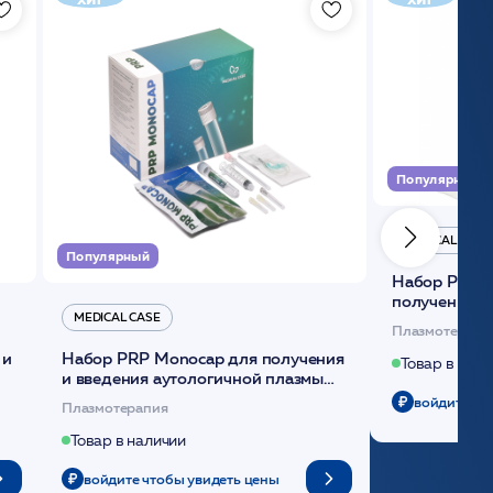
Популярный
MEDICAL CASE
Популярный
Набор Plasmoactive Стандарт для
получения и
MEDICAL CASE
плазмы (саше
Плазмотерапи
 и
Набор PRP Monocap для получения
Товар в нали
и введения аутологичной плазмы
(саше 1шт)/Medical Case
войдите чт
Плазмотерапия
Товар в наличии
войдите чтобы увидеть цены