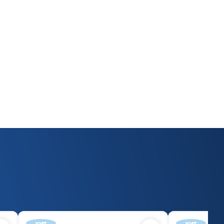
хит
хит