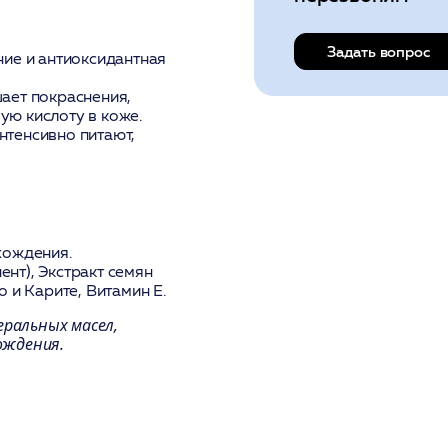
Задать вопрос
ие и антиоксидантная
ает покраснения,
ую кислоту в коже.
нтенсивно питают,
хождения.
нт), Экстракт семян
 и Карите, Витамин E.
еральных масел,
ождения.