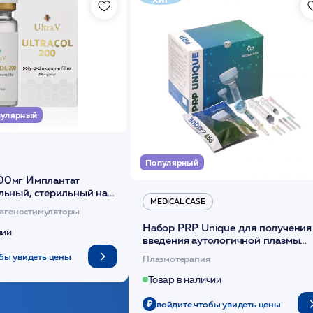
улярный
Популярный
00мг Имплантат
льный, стерильный на
MEDICAL CASE
диоксанона /ULTRACOL
агеностимуляторы
Набор PRP Unique для получения
чии
введения аутологичной плазмы
(саше 1шт)/Medical Case
бы увидеть цены
Плазмотерапия
Товар в наличии
войдите чтобы увидеть цены