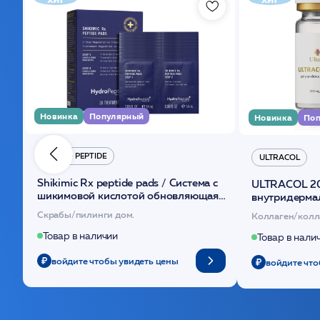
Новинка
Популярный
Новинка
Поп
HYDRO PEPTIDE
ULTRACOL
Shikimic Rx peptide pads / Cистема с
ULTRACOL 2
шикимовой кислотой обновляющая
внутридерма
(30шт) /HP
основе поли
Скрабы/пилинги дом.
Коллаген/колл
Товар в наличии
Товар в нали
войдите чтобы увидеть цены
войдите что