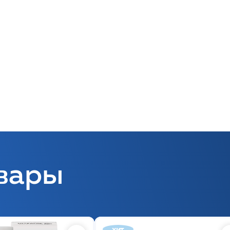
вары
хит