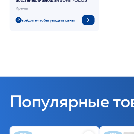
восстанавливающий 50мл /OLOS
Кремы
войдите чтобы увидеть цены
Популярные то
хит
хит