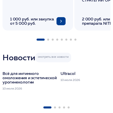
СТРАТЕГИИ О
И ЛИФТИНГА К
1 000 руб. или закупка
2 000 руб. или 
от 5 000 руб.
препарата NITH
флакона/ LINE
1 фл/ COLLOST о
FACETEM 1 шпр
ULTRACOL 1 фл
Miraline в день
семинара
Новости
Всё для интимного
Ultracol
омоложения и эстетической
10 июля 2026
урогинекологии
10 июля 2026