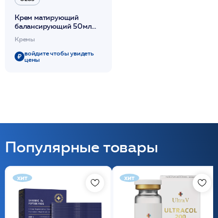
Крем матирующий
балансирующий 50мл
/OLOS
Кремы
войдите чтобы увидеть
цены
Популярные товары
хит
хит