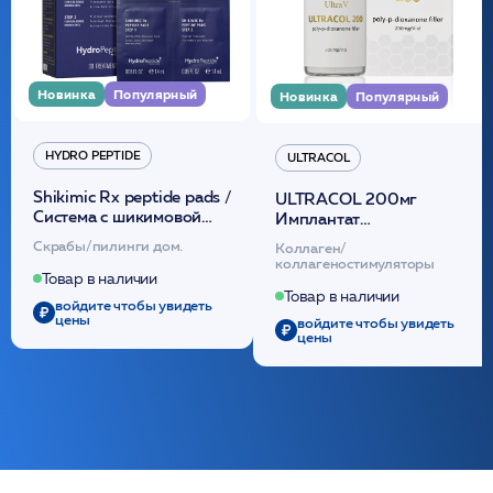
Новинка
Популярный
Новинка
Популярный
HYDRO PEPTIDE
ULTRACOL
Shikimic Rx peptide pads /
ULTRACOL 200мг
Cистема с шикимовой
Имплантат
кислотой обновляющая
внутридермальный,
Скрабы/пилинги дом.
Коллаген/
(30шт) /HP
стерильный на основе
коллагеностимуляторы
полидиоксанона
Товар в наличии
/ULTRACOL
Товар в наличии
войдите чтобы увидеть
цены
войдите чтобы увидеть
цены