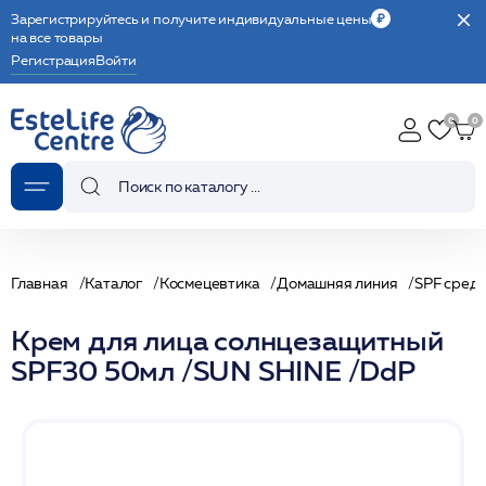
Зарегистрируйтесь и получите индивидуальные цены
на все товары
Регистрация
Войти
Главная
Каталог
Космецевтика
Домашняя линия
SPF сред
Крем для лица солнцезащитный
SPF30 50мл /SUN SHINE /DdP