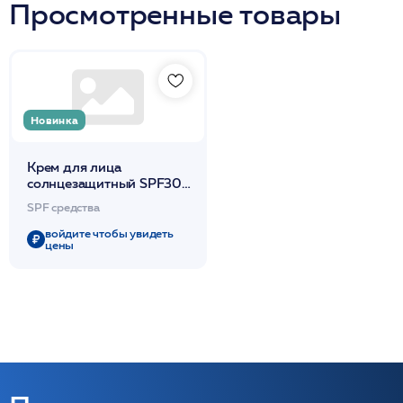
Просмотренные товары
Новинка
Крем для лица
солнцезащитный SPF30
50мл /SUN SHINE /DdP
SPF средства
войдите чтобы увидеть
цены