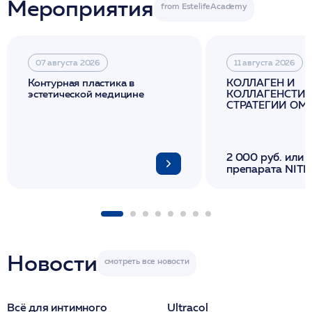
Мероприятия
07 августа 2026
11 августа 2026
Контурная пластика в
КОЛЛАГЕН И
эстетической медицине
КОЛЛАГЕНСТИМ
СТРАТЕГИИ О
И ЛИФТИНГА К
2 000 руб. или 
препарата NITH
флакона/ LINE
1 фл/ COLLOST о
FACETEM 1 шпр
ULTRACOL 1 фл
Miraline в день
семинара
Новости
Всё для интимного
Ultracol