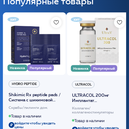
Популярные товары
хит
хит
Новинка
Популярный
Новинка
Популярный
HYDRO PEPTIDE
ULTRACOL
Shikimic Rx peptide pads /
ULTRACOL 200мг
Cистема с шикимовой
Имплантат
кислотой обновляющая
внутридермальный,
Скрабы/пилинги дом.
Коллаген/
(30шт) /HP
стерильный на основе
коллагеностимуляторы
полидиоксанона
Товар в наличии
/ULTRACOL
Товар в наличии
войдите чтобы увидеть
цены
войдите чтобы увидеть