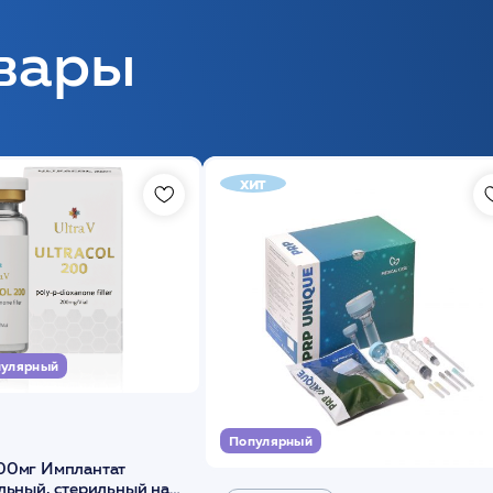
вары
хит
улярный
Популярный
00мг Имплантат
льный, стерильный на