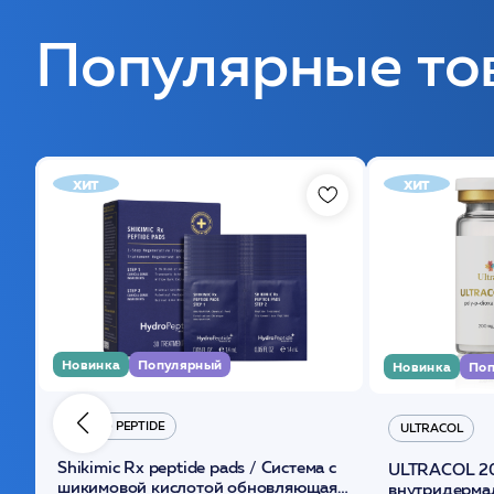
Популярные то
хит
хит
Новинка
Популярный
Новинка
Поп
HYDRO PEPTIDE
ULTRACOL
Shikimic Rx peptide pads / Cистема с
ULTRACOL 2
шикимовой кислотой обновляющая
внутридерма