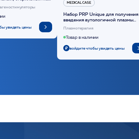
MEDICAL CASE
диоксанона /ULTRACOL
агеностимуляторы
Набор PRP Unique для получения
чии
введения аутологичной плазмы
(саше 1шт)/Medical Case
бы увидеть цены
Плазмотерапия
Товар в наличии
войдите чтобы увидеть цены