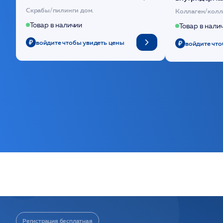
(30шт) /HP
основе поли
Скрабы/пилинги дом.
Коллаген/колл
Товар в наличии
Товар в нали
войдите чтобы увидеть цены
войдите что
Регистрация бесплатная