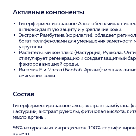
Активные компоненты
Гиперферментированное Алоэ:
обеспечивает инте
антиоксидантную защиту и укрепление кожи.
Экстракт Рамбутана (корилагин):
обладает ретинол
богат полифенолами для уменьшения заметности
упругости.
Растительный комплекс (Настурция, Руккола, Фити
стимулирует регенерацию и создает защитный бар
факторов внешней среды.
Витамин E и Масла (Баобаб, Аргана):
мощная антио
смягчение кожи.
Состав
Гиперферментированное алоэ, экстракт рамбутана (ко
настурции, экстракт рукколы, фитиновая кислота, вит
масло арганы.
98% натуральных ингредиентов. 100% сертифициро
аромат.