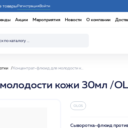
е товары
Регистрация
Войти
енды
Акции
Мероприятия
Новости
О компании
Доста
отки
Концентрат-флюид для молодости кожи 30мл /OLOS
 молодости кожи 30мл /O
OLOS
Сыворотка-флюид против 