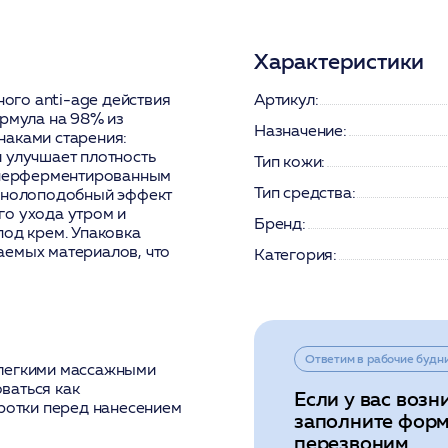
Характеристики
ого anti-age действия
Артикул:
ормула на 98% из
Назначение:
наками старения:
 улучшает плотность
Тип кожи:
гиперферментированным
Тип средства:
тинолоподобный эффект
го ухода утром и
Бренд:
под крем. Упаковка
аемых материалов, что
Категория:
Ответим в рабочие будн
 легкими массажными
ваться как
Если у вас возн
оротки перед нанесением
заполните форм
перезвоним