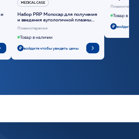
MEDICAL CASE
плазмы (саше
Плазмотерапи
 и
Набор PRP Monocap для получения
Товар в нали
и введения аутологичной плазмы
(саше 1шт)/Medical Case
войдите чт
Плазмотерапия
Товар в наличии
войдите чтобы увидеть цены