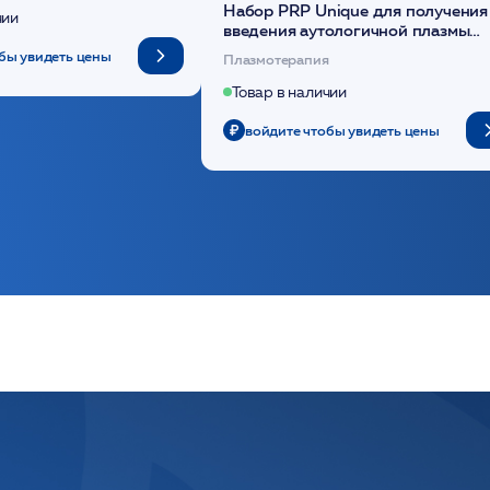
Набор PRP Unique для получения
чии
введения аутологичной плазмы
(саше 1шт)/Medical Case
бы увидеть цены
Плазмотерапия
Товар в наличии
войдите чтобы увидеть цены