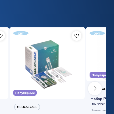
хит
хит
Популярный
MEDICAL CASE
Популярный
Набор Plasmoactive Стандарт для
получения и
MEDICAL CASE
плазмы (саше
Плазмотерапи