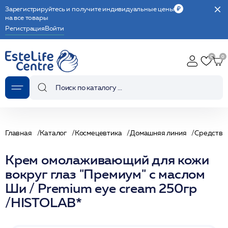
Зарегистрируйтесь и получите индивидуальные цены
на все товары
Регистрация
Войти
Главная
Каталог
Космецевтика
Домашняя линия
Средства 
Крем омолаживающий для кожи
вокруг глаз "Премиум" с маслом
Ши / Premium eye cream 250гр
/HISTOLAB*