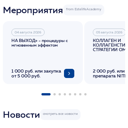
Мероприятия
04 августа 2026
05 августа 2026
НА ВЫХОД» - процедуры с
КОЛЛАГЕН И
мгновенным эффектом
КОЛЛАГЕНСТИМ
СТРАТЕГИИ О
И ЛИФТИНГА К
1 000 руб. или закупка
2 000 руб. или 
от 5 000 руб.
препарата NITH
флакона/ LINE
1 фл/ COLLOST о
FACETEM 1 шпр
ULTRACOL 1 фл
Miraline в день
семинара
Новости