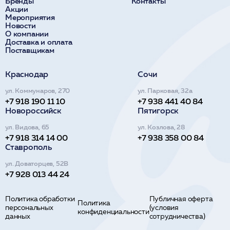
Бренды
Контакты
Акции
Мероприятия
Новости
О компании
Доставка и оплата
Поставщикам
Краснодар
Сочи
ул. Коммунаров, 270
ул. Парковая, 32а
+7 918 190 11 10
+7 938 441 40 84
Новороссийск
Пятигорск
ул. Видова, 65
ул. Козлова, 28
+7 918 314 14 00
+7 938 358 00 84
Ставрополь
ул. Доваторцев, 52В
+7 928 013 44 24
Политика обработки
Публичная оферта
Политика
персональных
(условия
конфиденциальности
данных
сотрудничества)