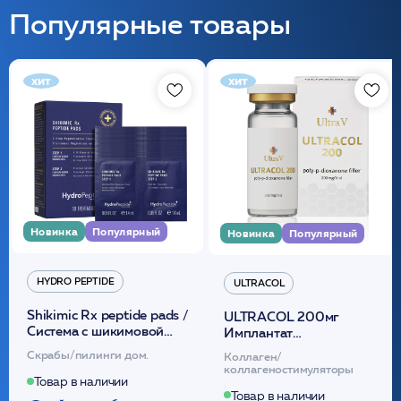
Популярные товары
хит
хит
Новинка
Популярный
Новинка
Популярный
HYDRO PEPTIDE
ULTRACOL
Shikimic Rx peptide pads /
ULTRACOL 200мг
Cистема с шикимовой
Имплантат
кислотой обновляющая
внутридермальный,
Скрабы/пилинги дом.
Коллаген/
(30шт) /HP
стерильный на основе
коллагеностимуляторы
полидиоксанона
Товар в наличии
/ULTRACOL
Товар в наличии