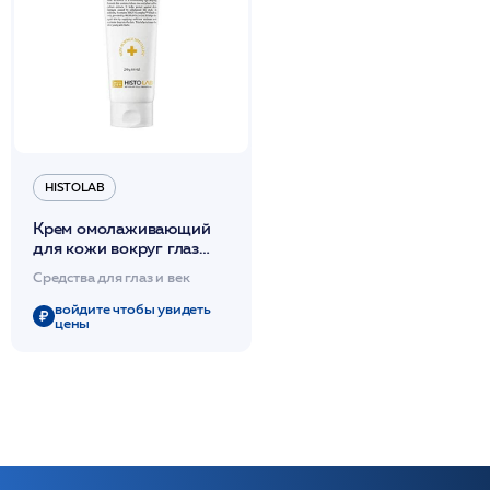
HISTOLAB
Крем омолаживающий
для кожи вокруг глаз
"Премиум" с маслом Ши /
Средства для глаз и век
Premium eye cream 250гр
/HISTOLAB*
войдите чтобы увидеть
цены