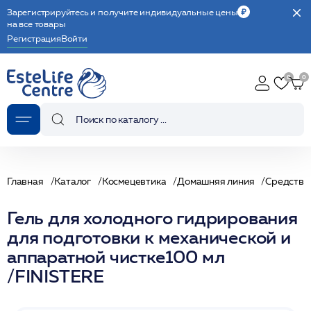
Зарегистрируйтесь и получите индивидуальные цены
на все товары
Регистрация
Войти
Главная
Каталог
Космецевтика
Домашняя линия
Средства
Гель для холодного гидрирования
для подготовки к механической и
аппаратной чистке100 мл
/FINISTERE