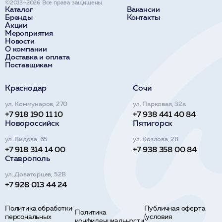
©2013–2026 Все права защищены.
Каталог
Вакансии
Бренды
Контакты
Акции
Мероприятия
Новости
О компании
Доставка и оплата
Поставщикам
Краснодар
Сочи
ул. Коммунаров, 270
ул. Парковая, 32а
+7 918 190 11 10
+7 938 441 40 84
Новороссийск
Пятигорск
ул. Видова, 65
ул. Козлова, 28
+7 918 314 14 00
+7 938 358 00 84
Ставрополь
ул. Доваторцев, 52В
+7 928 013 44 24
Политика обработки
Публичная оферта
Политика
персональных
(условия
конфиденциальности