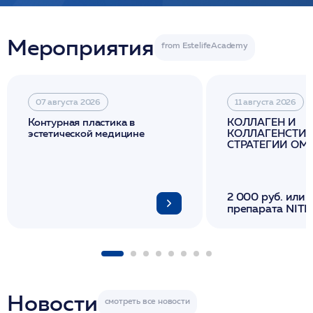
Мероприятия
07 августа 2026
11 августа 2026
Контурная пластика в
КОЛЛАГЕН И
эстетической медицине
КОЛЛАГЕНСТИМ
СТРАТЕГИИ О
И ЛИФТИНГА К
2 000 руб. или 
препарата NITH
флакона/ LINE
1 фл/ COLLOST о
FACETEM 1 шпр
ULTRACOL 1 фл
Miraline в день
семинара
Новости