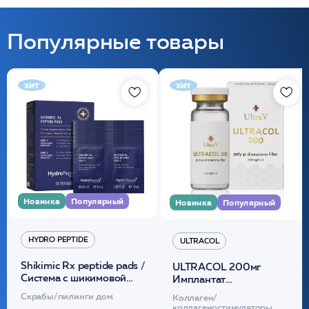
Популярные товары
хит
хит
Новинка
Популярный
Новинка
Популярный
HYDRO PEPTIDE
ULTRACOL
Shikimic Rx peptide pads /
ULTRACOL 200мг
Cистема с шикимовой
Имплантат
кислотой обновляющая
внутридермальный,
Скрабы/пилинги дом.
Коллаген/
(30шт) /HP
стерильный на основе
коллагеностимуляторы