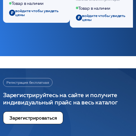
полидиоксанона
Товар в наличии
/ULTRACOL
Товар в наличии
войдите чтобы увидеть
цены
войдите чтобы увидеть
цены
Регистрация бесплатная
Зарегистрируйтесь на сайте и получите
индивидуальный прайс на весь каталог
Зарегистрироваться