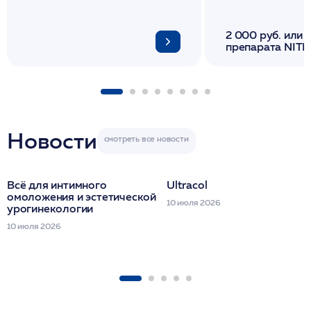
2 000 руб. или 
препарата NITH
флакона/ LINE
1 фл/ COLLOST о
FACETEM 1 шпр
ULTRACOL 1 фл
Miraline в день
семинара
Новости
Всё для интимного
Ultracol
омоложения и эстетической
10 июля 2026
урогинекологии
10 июля 2026