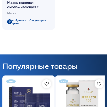
Маска тканевая
омолаживающая с
питательным и
Маски
увлажняющим эффектом
(белая) 1шт /SetCabinet
войдите чтобы увидеть
цены
Популярные товары
хит
хит