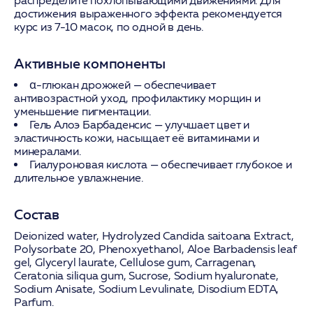
распределите похлопывающими движениями. Для
достижения выраженного эффекта рекомендуется
курс из 7-10 масок, по одной в день.
Активные компоненты
α-глюкан дрожжей
— обеспечивает
антивозрастной уход, профилактику морщин и
уменьшение пигментации.
Гель Алоэ Барбаденсис
— улучшает цвет и
эластичность кожи, насыщает её витаминами и
минералами.
Гиалуроновая кислота
— обеспечивает глубокое и
длительное увлажнение.
Состав
Deionized water, Hydrolyzed Candida saitoana Extract,
Polysorbate 20, Phenoxyethanol, Aloe Barbadensis leaf
gel, Glyceryl laurate, Cellulose gum, Carragenan,
Ceratonia siliqua gum, Sucrose, Sodium hyaluronate,
Sodium Anisate, Sodium Levulinate, Disodium EDTA,
Parfum.