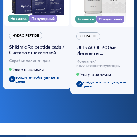
Новинка
Популярный
Новинка
Популярный
HYDRO PEPTIDE
ULTRACOL
Shikimic Rx peptide pads /
ULTRACOL 200мг
Cистема с шикимовой
Имплантат
кислотой обновляющая
внутридермальный,
Скрабы/пилинги дом.
Коллаген/
(30шт) /HP
стерильный на основе
коллагеностимуляторы
полидиоксанона
Товар в наличии
/ULTRACOL
Товар в наличии
войдите чтобы увидеть
цены
войдите чтобы увидеть
цены