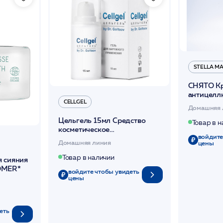
STELLA M
СНЯТО Кр
антицелл
CELLGEL
/Stella Ma
Домашняя 
Цельгель 15мл Средство
Товар в 
косметическое
войдите
ранозаживляющее пост
Домашняя линия
цены
процедурное /Cellgel
Товар в наличии
 сияния
OMER*
войдите чтобы увидеть
цены
еть