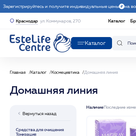
Зарегистрируйтесь и получите индивидуальные цены
на вс
Каталог
Бр
Краснодар
ул. Коммунаров, 270
Каталог
Главная
Каталог
Космецевтика
Домашняя линия
Домашняя линия
Наличие
Последние изм
Вернуться назад
Средства для очищения
Тонизация