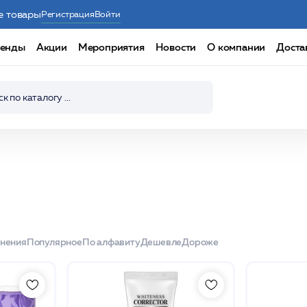
е товары
Регистрация
Войти
енды
Акции
Мероприятия
Новости
О компании
Доста
енения
Популярное
По алфавиту
Дешевле
Дороже