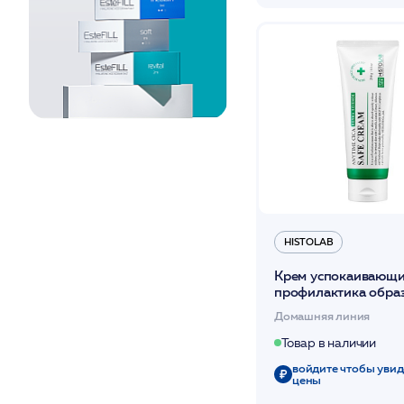
Нормальная
Обезвоженная
После агрессивных
факторов воздействия
Против выпадения
волос, для ломких,
тонких и
поврежденных,
алопеция
С куперозом
С пигментацией
Сухая
Сухая и
HISTOLAB
чувствительная
Увядающая
Крем успокаивающи
профилактика обра
рубцов/ ANYTIME C
Домашняя линия
CREAM 250гр /HIS
Товар в наличии
войдите чтобы увид
цены