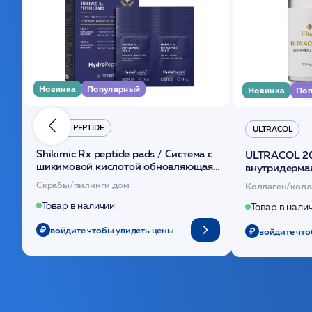
Новинка
Популярный
Новинка
Поп
HYDRO PEPTIDE
ULTRACOL
Shikimic Rx peptide pads / Cистема с
ULTRACOL 2
шикимовой кислотой обновляющая
внутридерма
(30шт) /HP
основе поли
Скрабы/пилинги дом.
Коллаген/колл
Товар в наличии
Товар в нали
войдите чтобы увидеть цены
войдите что