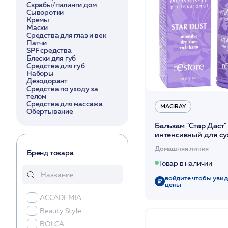
Скрабы/пилинги дом.
Сыворотки
Кремы
Маски
Средства для глаз и век
Патчи
SPF средства
Блески для губ
Средства для губ
Наборы
Дезодорант
Средства по уходу за
телом
Средства для массажа
MAGIRAY
Обертывание
Бальзам "Стар Даст"
интенсивный для су
потрескавшихся губ
Домашняя линия
/Magiray*
Бренд товара
Товар в наличии
войдите чтобы увид
цены
ACCADEMIA
Beauty Stylе
BOLСA