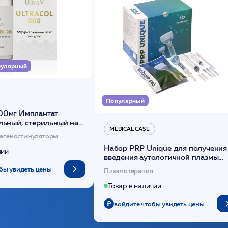
улярный
Популярный
00мг Имплантат
льный, стерильный на
MEDICAL CASE
диоксанона /ULTRACOL
агеностимуляторы
Набор PRP Unique для получения
чии
введения аутологичной плазмы
(саше 1шт)/Medical Case
бы увидеть цены
Плазмотерапия
Товар в наличии
войдите чтобы увидеть цены