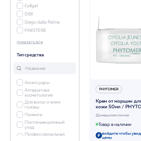
Cellgel
DIBI
Diego dalla Palma
FINISTERE
GEMMIS
показать все
Hinoki
Тип средства
HISTOLAB
Hydro Peptide
JULIETTE ARMAND
LUSCIOUS LIPS
Аксессуары
Magiray
PHYTOMER
Аппаратная
косметология
MEAPLASMA
Крем от морщин для
Для волос и кожи
MESOPHARM
кожи 50мл / PHYT
головы
MyCLI
Пилинги
Домашняя линия
Obagi
Постинъекционный
Товар в наличии
уход
OLOS
войдите чтобы увид
Профессиональная
PHYTOCEAN
цены
косметика