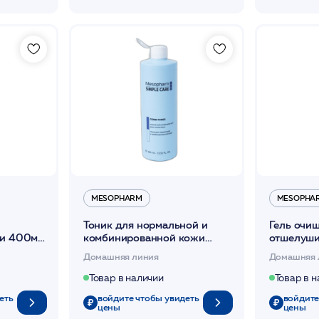
MESOPHARM
MESOPHA
Тоник для нормальной и
Гель очи
жи 400мл
комбинированной кожи
отшелуши
NER
400мл / SC COMBI TONER
фруктовы
Домашняя линия
Домашняя 
/MESOPHARM *
400мл / 
/MESOPH
Товар в наличии
Товар в 
еть
войдите чтобы увидеть
войдите
цены
цены