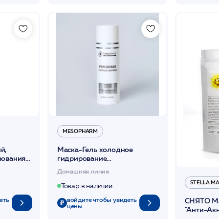
MESOPHARM
й,
Маска-Гель холодное
зования
гидрирование
ICA SAFE
подготавливающая 150мл
Домашняя линия
TOLAB*
/HYDRO:COLD MASK
STELLA M
/MESOPHARM
Товар в наличии
еть
войдите чтобы увидеть
СНЯТО Ма
цены
"Анти-Акн
Marina*