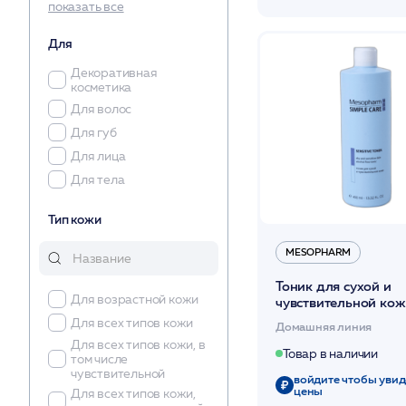
показать все
PHYTOMER
REVI
Для
SetCabinet
Декоративная
SKIN FORMULA
косметика
SKINCOUTURE
Для волос
Stella Marina
Для губ
Лавилин
Для лица
ММ
Для тела
Чистовье
Тип кожи
MESOPHARM
Тоник для сухой и
Для возрастной кожи
чувствительной ко
/ SC SENSITIVE TO
Для всех типов кожи
Домашняя линия
/MESOPHARM *
Для всех типов кожи, в
Товар в наличии
том числе
чувствительной
войдите чтобы увид
цены
Для всех типов кожи,