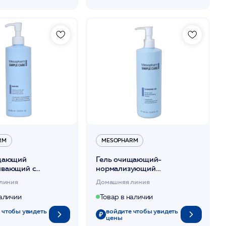
RM
MESOPHARM
щающий
Гель очищающий-
вающий с
нормализующий
ми кислотами
универсальный 400мл / SC
линия
Домашняя линия
SC AHA GEL
CLEANSING GEL
ARM *
/MESOPHARM *
наличии
Товар в наличии
 чтобы увидеть
войдите чтобы увидеть
цены