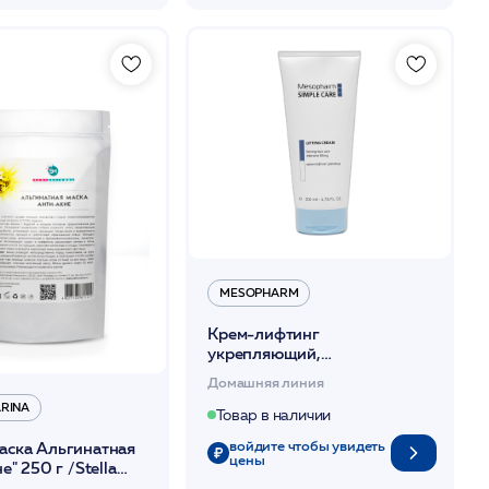
MESOPHARM
Крем-лифтинг
укрепляющий,
подтягивающий 200мл / SC
Домашняя линия
LIFTING CREAM
ARINA
/MESOPHARM *
Товар в наличии
войдите чтобы увидеть
ска Альгинатная
цены
е" 250 г /Stella