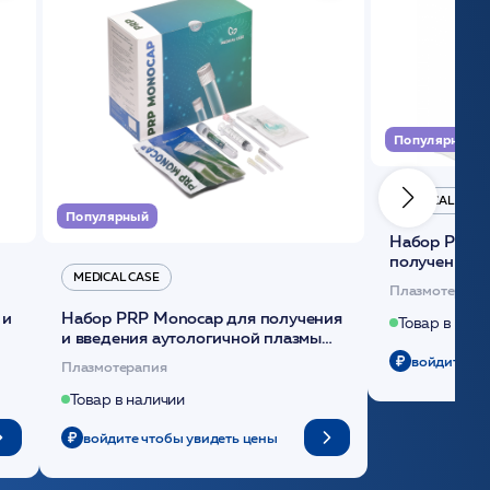
Популярный
MEDICAL CASE
Популярный
Набор Plasmoactive Стандарт для
получения и
MEDICAL CASE
плазмы (саше
Плазмотерапи
 и
Набор PRP Monocap для получения
Товар в нали
и введения аутологичной плазмы
(саше 1шт)/Medical Case
войдите чт
Плазмотерапия
Товар в наличии
войдите чтобы увидеть цены