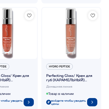
PTIDE
HYDRO PEPTIDE
g Gloss/ Крем для
Perfecting Gloss/ Крем для
СНЫЙ)
губ (КАРАМЕЛЬНЫЙ)
ающий объем и
увеличивающий объем и
линия
Домашняя линия
щий 4мл /HP*
увлажняющий 4мл /HP*
наличии
Товар в наличии
 чтобы увидеть
войдите чтобы увидеть
цены