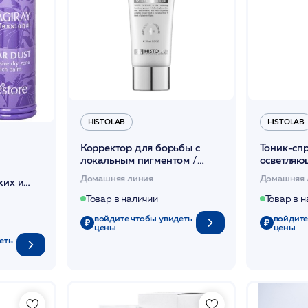
HISTOLAB
HISTOLAB
Корректор для борьбы с
Тоник-спр
локальным пигментом /
осветляю
WHITENESS CORRECTOR
/ WHITEN
Домашняя линия
Домашняя 
хих и
50мл /HISTOLAB*
MIST 200
 15 мл
Товар в наличии
Товар в 
войдите чтобы увидеть
войдите
цены
цены
еть