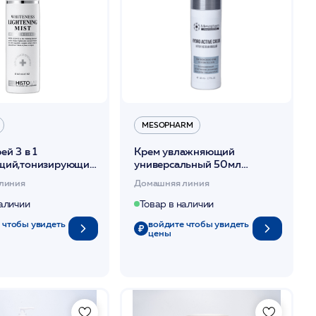
MESOPHARM
ей 3 в 1
Крем увлажняющий
щий,тонизирующий,увлажняющий
универсальный 50мл
ESS LIGHTENING
/HYDRO:ACTIVE CREAM
линия
Домашняя линия
мл /HISTOLAB*
/MESOPHARM
наличии
Товар в наличии
 чтобы увидеть
войдите чтобы увидеть
цены