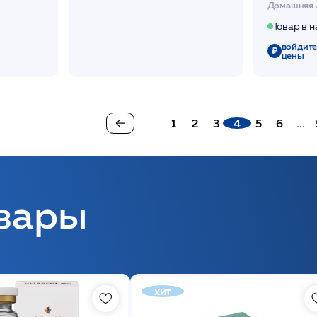
Домашняя 
Товар в 
войдите
цены
1
2
3
4
5
6
...
вары
хит