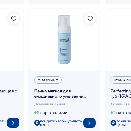
MESOPHARM
HYDRO PE
вающая с
Пенка мягкая для
Perfectin
ежедневного умывания
губ (КРА
/ SC
150мл / SC CLEANSING
увеличив
Домашняя линия
Домашняя 
FOAM /MESOPHARM *
увлажняю
Товар в наличии
Товар в 
еть
войдите чтобы увидеть
войдите
цены
цены