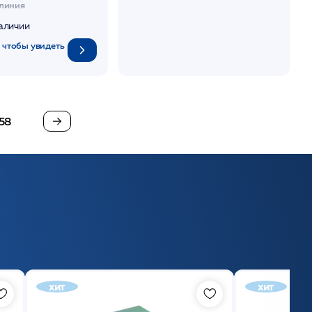
линия
наличии
 чтобы увидеть
58
хит
хит