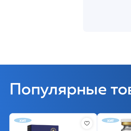
Популярные то
хит
хит