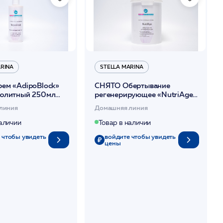
ARINA
STELLA MARINA
ем «AdipoBlock»
СНЯТО Обертывание
юлитный 250мл
регенерирующее «NutriAge»
rina*
(термически нейтральное д/
линия
Домашняя линия
тела) 1000мл /Stella Marina*
наличии
Товар в наличии
 чтобы увидеть
войдите чтобы увидеть
цены