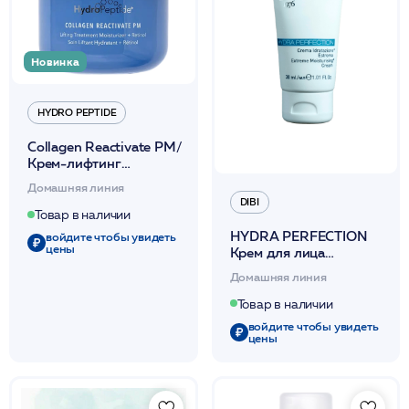
Новинка
HYDRO PEPTIDE
Collagen Reactivate PM/
Крем-лифтинг
активный
Домашняя линия
коллагеностимулирующий
DIBI
для ночного
Товар в наличии
применения 30мл /HP
HYDRA PERFECTION
войдите чтобы увидеть
цены
Крем для лица
суперувлажняющий
Домашняя линия
30мл /DIBI
Товар в наличии
войдите чтобы увидеть
цены