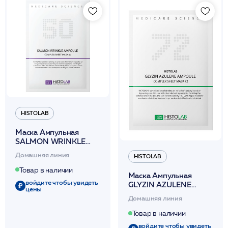
HISTOLAB
Маска Ампульная
SALMON WRINКLE
AМPOULE СОМРLЕХ
Домашняя линия
HISTOLAB
SНЕЕТ МАSК 50 30г
/HISTOLAB
Товар в наличии
Маска Ампульная
войдите чтобы увидеть
GLYZIN AZULENE
цены
AМPOULE СОМРLЕХ
Домашняя линия
SНЕЕТ MASK 72 30г
/HISTOLAB
Товар в наличии
войдите чтобы увидеть