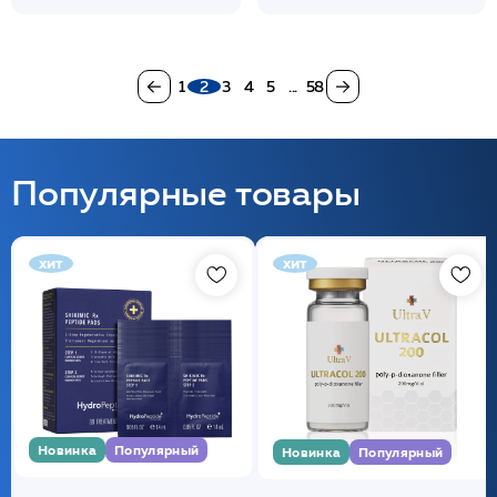
1
2
3
4
5
...
58
Популярные товары
хит
хит
Новинка
Популярный
Новинка
Популярный