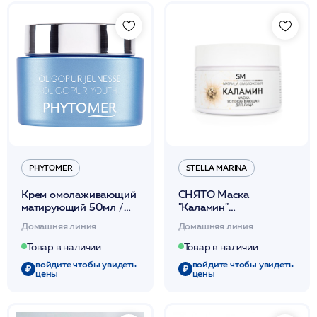
PHYTOMER
STELLA MARINA
Крем омолаживающий
СНЯТО Маска
матирующий 50мл /
"Каламин"
PHYTOMER
успокаивающая 100мл
Домашняя линия
Домашняя линия
/Stella Marina*
Товар в наличии
Товар в наличии
войдите чтобы увидеть
войдите чтобы увидеть
цены
цены