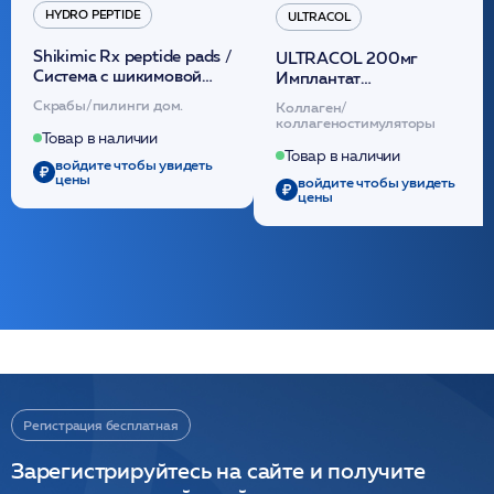
HYDRO PEPTIDE
ULTRACOL
Shikimic Rx peptide pads /
ULTRACOL 200мг
Cистема с шикимовой
Имплантат
кислотой обновляющая
внутридермальный,
Скрабы/пилинги дом.
Коллаген/
(30шт) /HP
стерильный на основе
коллагеностимуляторы
полидиоксанона
Товар в наличии
/ULTRACOL
Товар в наличии
войдите чтобы увидеть
цены
войдите чтобы увидеть
цены
Регистрация бесплатная
Зарегистрируйтесь на сайте и получите