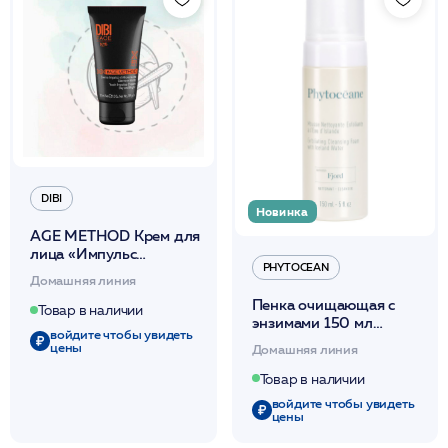
DIBI
Новинка
AGE METHOD Крем для
лица «Импульс
PHYTOCEAN
Молодости» 30мл /DIBI
Домашняя линия
Пенка очищающая с
Товар в наличии
энзимами 150 мл
войдите чтобы увидеть
/PHYTOCEAN
цены
Домашняя линия
Товар в наличии
войдите чтобы увидеть
цены