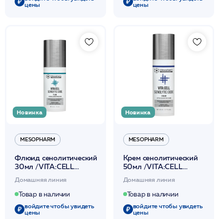
цены
цены
Новинка
Новинка
MESOPHARM
MESOPHARM
Флюид сенолитический
Крем сенолитический
30мл /VITA:CELL
50мл /VITA:CELL
SENOLYTIC CODE
SENOLYTIC CODE
Домашняя линия
Домашняя линия
/MESOPHARM
CREAM /MESOPHARM
Товар в наличии
Товар в наличии
войдите чтобы увидеть
войдите чтобы увидеть
цены
цены