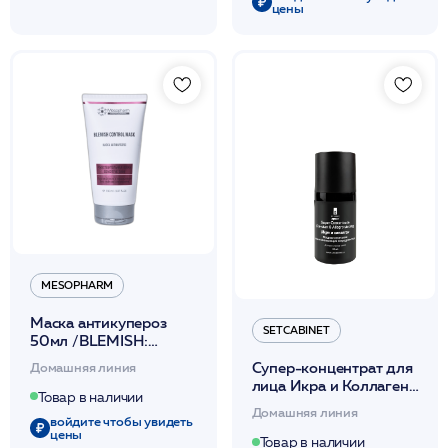
цены
MESOPHARM
Маска антикупероз
SETCABINET
50мл /BLEMISH:
CONTROL MASK
Супер-концентрат для
Домашняя линия
/MESOPHARM
лица Икра и Коллаген
Товар в наличии
30 мл /Re-Start and
Домашняя линия
Allegro /SetCabinet
войдите чтобы увидеть
цены
Товар в наличии