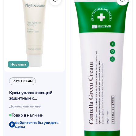
Новинка
PHYTOCEAN
Крем увлажняющий
защитный с
паниопсисом 50мл
Домашняя линия
/PHYTOCEAN
Товар в наличии
войдите чтобы увидеть
цены