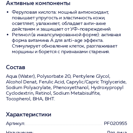
Активные компоненты
Феруловая кислота:
мощный антиоксидант,
повышает упругость и эластичность кожи,
осветляет, увлажняет, обладает анти-акне
действием и защищает от УФ-повреждений.
Ретинол (в инкапсулированной форме):
активная
форма витамина А для anti-age эффекта.
Стимулирует обновление клеток, разглаживает
морщины и борется с признаками старения.
Состав
Aqua (Water), Polysorbate 20, Pentylene Glycol,
Alcohol Denat, Ferulic Acid, Caprylic/Capric Triglyceride,
Sodium Polyacrylate, Phenoxyethanol, Hydroxypropyl
Cyclodextrin, Retinol, Sodium Metabisulfite,
Tocopherol, BHA, BHT.
Характеристики
Артикул:
PF020955
Назначение:
Для лица