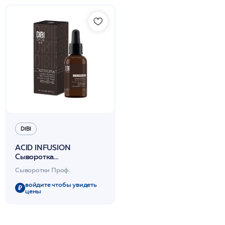
DIBI
ACID INFUSION
Сыворотка
биоактивирующая с
Сыворотки Проф.
чистой феруловой
кислотой и ретинолом 30
войдите чтобы увидеть
цены
мл /DIBI