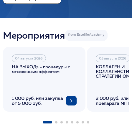
Мероприятия
04 августа 2026
05 августа 2026
НА ВЫХОД» - процедуры с
КОЛЛАГЕН И
мгновенным эффектом
КОЛЛАГЕНСТИМ
СТРАТЕГИИ О
И ЛИФТИНГА К
1 000 руб. или закупка
2 000 руб. или 
от 5 000 руб.
препарата NITH
флакона/ LINE
1 фл/ COLLOST о
FACETEM 1 шпр
ULTRACOL 1 фл
Miraline в день