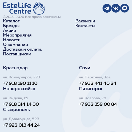
©2013–2026 Все права защищены.
Каталог
Вакансии
Бренды
Контакты
Акции
Мероприятия
Новости
О компании
Доставка и оплата
Поставщикам
Краснодар
Сочи
ул. Коммунаров, 270
ул. Парковая, 32а
+7 918 190 11 10
+7 938 441 40 84
Новороссийск
Пятигорск
ул. Видова, 65
ул. Козлова, 28
+7 918 314 14 00
+7 938 358 00 84
Ставрополь
ул. Доваторцев, 52В
+7 928 013 44 24