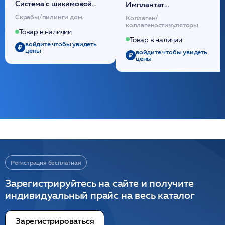
Cистема с шикимовой
Имплантат
кислотой обновляющая
внутридермальный,
Скрабы/пилинги дом.
Коллаген/
(30шт) /HP
стерильный на основе
коллагеностимуляторы
полидиоксанона
Товар в наличии
/ULTRACOL
Товар в наличии
войдите чтобы увидеть
цены
войдите чтобы увидеть
цены
Регистрация бесплатная
Зарегистрируйтесь на сайте и получите
индивидуальный прайс на весь каталог
Зарегистрироваться