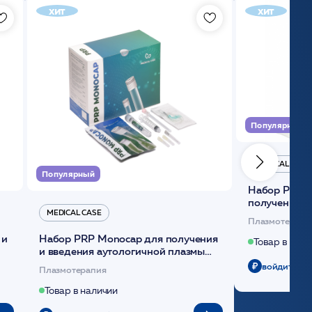
хит
хит
Популярный
MEDICAL CASE
Популярный
Набор Plasmoactive Стандарт для
получения и
MEDICAL CASE
плазмы (саше
Плазмотерапи
 и
Набор PRP Monocap для получения
Товар в нали
и введения аутологичной плазмы
(саше 1шт)/Medical Case
войдите чт
Плазмотерапия
Товар в наличии