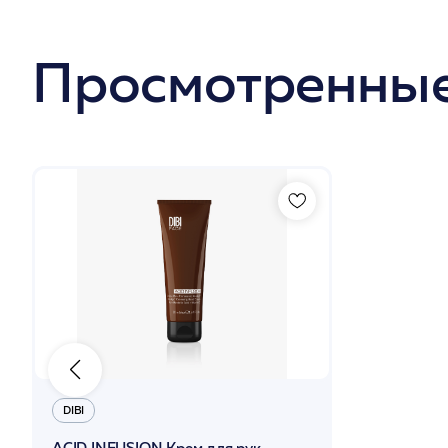
Просмотренные
DIBI
ACID INFUSION Крем для рук