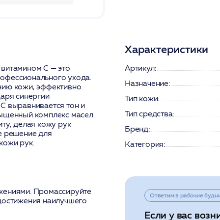
Характеристики
 витамином С — это
Артикул:
офессионального ухода.
Назначение:
нию кожи, эффективно
даря синергии
Тип кожи:
С выравнивается тон и
Тип средства:
сыщенный комплекс масел
ту, делая кожу рук
Бренд:
е решение для
кожи рук.
Категория:
жениями. Промассируйте
Ответим в рабочие будн
 достижения наилучшего
Если у вас возн