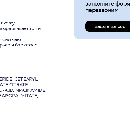
заполните форм
перезвоним
т кожу.
Задать вопрос
 выравнивает тон и
и смягчают.
рьер и борются с
ERIDE, CETEARYL
ATE CITRATE,
ACID, NIACINAMIDE,
RAISOPALMITATE,