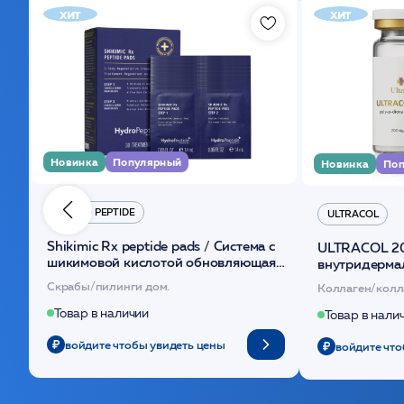
хит
хит
Новинка
Популярный
Новинка
Поп
HYDRO PEPTIDE
ULTRACOL
Shikimic Rx peptide pads / Cистема с
ULTRACOL 2
шикимовой кислотой обновляющая
внутридерма
(30шт) /HP
основе поли
Скрабы/пилинги дом.
Коллаген/колл
Товар в наличии
Товар в нали
войдите чтобы увидеть цены
войдите что