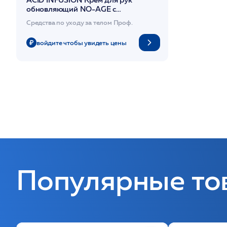
обновляющий NO-AGE с
миндальной кислотой, витамином С
Средства по уходу за телом Проф.
50 мл /DIBI
войдите чтобы увидеть цены
Популярные то