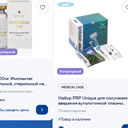
хит
улярный
Популярный
00мг Имплантат
льный, стерильный на
MEDICAL CASE
диоксанона /ULTRACOL
агеностимуляторы
Набор PRP Unique для получения
чии
введения аутологичной плазмы
(саше 1шт)/Medical Case
бы увидеть цены
Плазмотерапия
Товар в наличии