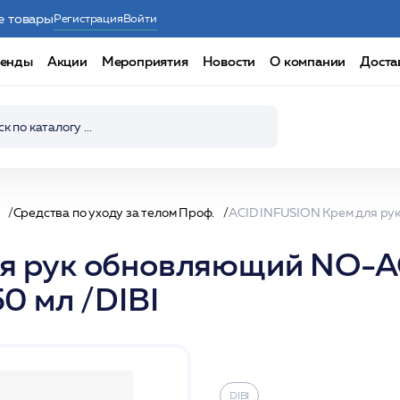
е товары
Регистрация
Войти
енды
Акции
Мероприятия
Новости
О компании
Доста
Средства по уходу за телом Проф.
ля рук обновляющий NO-A
0 мл /DIBI
DIBI