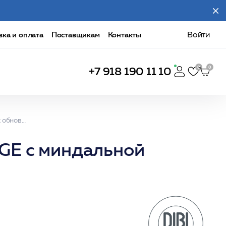
вка и оплата
Поставщикам
Контакты
Войти
+7 918 190 11 10
ACID INFUSION Крем для рук обновляющий NO-AGE с миндальной кислотой, витамином С 50 мл /DIBI
GE с миндальной