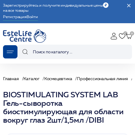
Зарегистрируйтесь и получите индивидуальные цены
на все товары
Регистрация
Войти
Главная
Каталог
Космецевтика
Профессиональная линия
С
BIOSTIMULATING SYSTEM LAB
Гель-сыворотка
биостимулирующая для области
вокруг глаз 2шт/1,5мл /DIBI