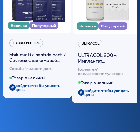
Новинка
Популярный
Новинка
Популярный
HYDRO PEPTIDE
ULTRACOL
Shikimic Rx peptide pads /
ULTRACOL 200мг
Cистема с шикимовой
Имплантат
кислотой обновляющая
внутридермальный,
Скрабы/пилинги дом.
Коллаген/
(30шт) /HP
стерильный на основе
коллагеностимуляторы
полидиоксанона
Товар в наличии
/ULTRACOL
Товар в наличии
войдите чтобы увидеть
цены
войдите чтобы увидеть
цены