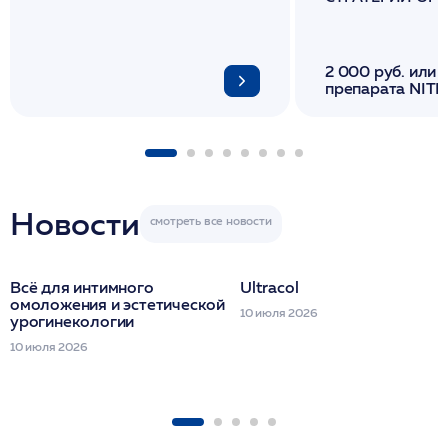
И ЛИФТИНГА К
2 000 руб. или 
препарата NITH
флакона/ LINE
1 фл/ COLLOST о
FACETEM 1 шпр
ULTRACOL 1 фл
Miraline в день
семинара
Новости
Всё для интимного
Ultracol
омоложения и эстетической
10 июля 2026
урогинекологии
10 июля 2026