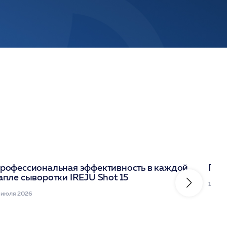
рофессиональная эффективность в каждой
Под
апле сыворотки IREJU Shot 15
10 ию
 июля 2026