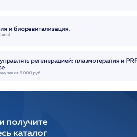
ия и биоревитализация.
2 дня)
 управлять регенерацией: плазмотерапия и PRP
se
закупка от 6 000 руб.
 и получите
сь каталог