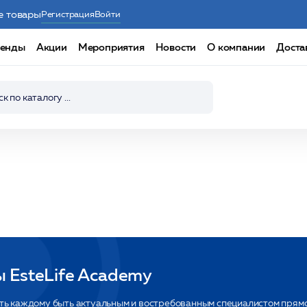
е товары
Регистрация
Войти
енды
Акции
Мероприятия
Новости
О компании
Доста
 EsteLife Academy
сть каждому быть актуальным и востребованным специалистом прям