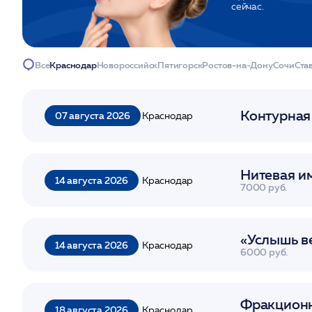
сейчас.
Все
Краснодар
Новороссийск
Пятигорск
Ростов-на-Дону
Сочи
Ста
Контурная
07 августа 2026
Краснодар
Нитевая и
14 августа 2026
Краснодар
7000 руб.
«Услышь в
14 августа 2026
Краснодар
6000 руб.
Фракционн
18 августа 2026
Краснодар