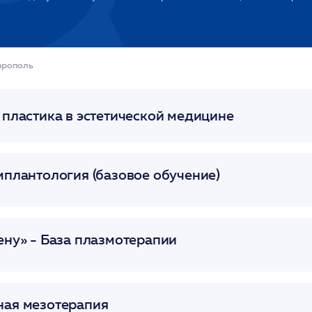
врополь
 пластика в эстетической медицине
мплантология (базовое обучение)
ену» - База плазмотерапии
ая мезотерапия