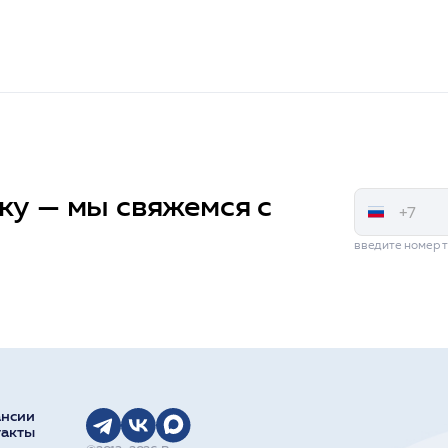
ку — мы свяжемся с
введите номер 
ансии
такты